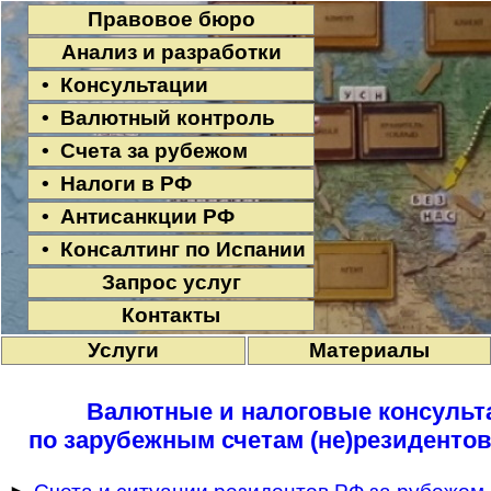
Правовое бюро
Анализ и разработки
• Консультации
• Валютный контроль
• Счета за рубежом
• Налоги в РФ
• Антисанкции РФ
• Консалтинг по Испании
Запрос услуг
Контакты
Услуги
Материалы
Валютные и налоговые консульта
по зарубежным счетам (не)резидентов