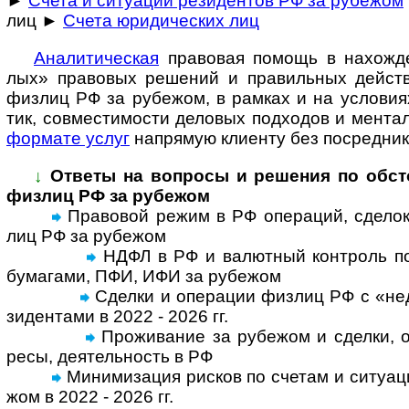
►
Счета и ситуации резидентов РФ за рубежом
лиц ►
Счета юридических лиц
Ана­ли­ти­че­с­кая
пра­во­вая по­мощь в на­хо­ж­де
лых» пра­во­вых ре­ше­ний и пра­ви­ль­ных дей­ст
физ­лиц РФ за рубе­жом, в рам­ках и на усло­ви­ях
тик, сов­мес­ти­мо­сти дело­вых под­хо­дов и мен­та­
фор­мате услуг
на­пря­мую кли­енту без по­сред­ник
↓
Ответы на вопросы и реше­ния по обсто­я
физ­лиц РФ за рубежом
Правовой режим в РФ операций, сделок, с
лиц РФ за рубе­жом
НДФЛ в РФ и валютный контроль по 
бума­гами, ПФИ, ИФИ за рубе­жом
Сделки и операции физ­лиц РФ с «недр
зи­ден­тами в 2022 - 2026 гг.
Проживание за рубежом и сделки, оп
ресы, дея­тель­ность в РФ
Минимизация рисков по счетам и ситу­а­ц
жом в 2022 - 2026 гг.