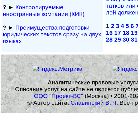
тат­ков или
?
►
Контролируемые
лей дол­жен
иностранные компании (КИК)
1
2
3
4
5
6
?
►
Преимущества под­гото­вки
16
17
18
19
юри­ди­чес­ких тек­с­тов сразу на двух
28
29
30
31
языках
Аналитические правовые услуг
Описание услуг на сайте не является публ
ООО "Проект-ВС"
(Москва) • 2001-20
© Автор сайта:
Славинский В. Ч.
Все пр