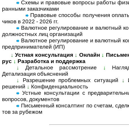
Схемы и правовые вопросы работы физи­ч
ран­ными заказ­чи­ками
Правовые способы полу­че­ния опла­ты
чи­ков в 2022 - 2026 гг.
Валютное регулирование и валютный кон
долж­но­ст­ных лиц орга­ни­заций
Валютное регулирование и валютный конт
пред­при­ни­ма­те­лей (ИП)
↓
Устная консультация
↓
Онлайн
↓
Письме
рус
↓
Разработка и поддержка
↓
Детальное рассмотрение
↓
Нагля
Детализация объяс­нений
↓
Разрешение проблемных ситуаций
↓
решений
↓
Конфиденциальность
Устные консультации с предвари­тельны
воп­росов, доку­ментов
Письменный консал­тинг по счетам, сделка
тов за ру­бе­жом