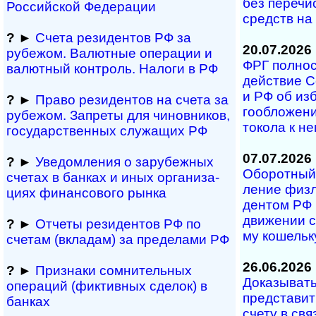
без пе­ре­чи
Рос­сий­ской Федерации
средств на 
?
►
Счета резидентов РФ за
20.07.2026
рубежом. Валютные операции и
ФРГ полность
валютный контроль. Налоги в РФ
дей­ст­вие С
и РФ об из­б
?
►
Право резидентов на счета за
го­об­ло­же­
рубежом. Запреты для чиновников,
то­ко­ла к н
государственных служащих РФ
07.07.2026
?
►
Уведомления о зарубежных
Оборотный 
сче­тах в банках и иных ор­га­ни­за­
ле­ние физ­л
ци­ях фи­нан­со­во­го рынка
ден­том РФ п
дви­же­нии с
?
►
Отчеты резидентов РФ по
му ко­ше­ль­
счетам (вкла­дам) за пре­де­лами РФ
26.06.2026
?
►
Признаки сомнитель­ных
Доказывать 
операций (фиктивных сделок) в
пред­ста­вит
банках
сче­ту в свя