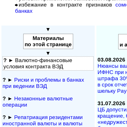
избежание в контракте признаков
сом
банках
▼
Материалы
по этой странице
и 
▼
03.08.2026
?
► Валютно-финансовые
Нюансы валю
условия контракта ВЭД
ИФНС при на­
штра­фа 30% 
?
►
Риски и проблемы в банках
в срок от­че­
при ведении ВЭД
ше­ль­ку Pa
?
►
Незаконные валютные
31.07.2026
операции
ЦБ допустил
кра­ще­ние, 
?
►
Репатриация ре­зи­ден­та­ми
«не­дру­же­с
иностранной ва­лю­ты и валюты