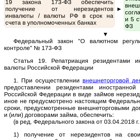
19 закона 173-ФЗ обес­пе­чить
внеш­
получение от нерезидентов
►
согла
инвалюты / ва­лю­ты РФ в срок на
и 5 
счета в уполномоченных банках
ФЗ
▼
Федеральный закон "О валютном регул
контроле" № 173-ФЗ
Статья 19. Репатриация резидентами и
валюты Российской Федерации
1. При осуществлении
внешнеторговой де
предоставлении резидентами иностранно
Российской Федерации в виде займов нерезид
иное не предусмотрено настоящим Федеральн
сроки, предусмотренные внешнеторговыми дог
и (или) договорами займа, обеспечить:
(в ред. Федерального закона от 03.04.2018 г
1) получение от нерезидентов на свои