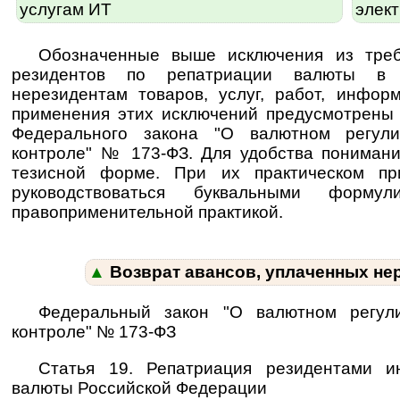
услугам ИТ
элек
Обозначенные выше исключения из треб
резидентов по репатриации валюты в 
нерезидентам товаров, услуг, работ, инфор
применения этих исключений предусмотрен
Федерального закона "О валютном регул
контроле" № 173-ФЗ. Для удобства пониман
тезисной форме. При их практическом пр
руководствоваться бук­валь­ны­ми фор­му­
правоприменительной практикой.
▲
Возврат авансов, уплаченных не
Федеральный закон "О валютном регул
контроле" № 173-ФЗ
Статья 19. Репатриация резидентами и
валюты Российской Федерации