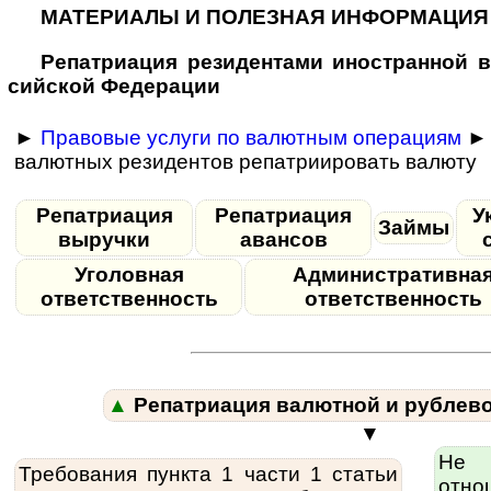
МАТЕРИАЛЫ И ПОЛЕЗНАЯ ИНФОРМАЦИЯ
Репатриация ре­зи­ден­та­ми иностранной 
сий­ской Федерации
►
Правовые услуги по валютным операциям
► 
валютных резидентов репатриировать валюту
Репатриация
Репатриация
У
Займы
выручки
авансов
Уголовная
Административна
ответственность
ответственность
▲
Репатриация валютной и рублев
▼
Не
Требования пункта 1 части 1 статьи
отн