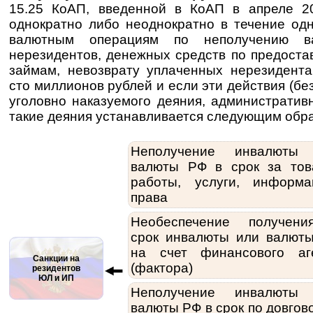
15.25 КоАП, введенной в КоАП в апреле 20
однократно либо неоднократно в течение од
валютным операциям по неполучению в
нерезидентов, денежных средств по предост
займам, невозврату уплаченных нерезидент
сто миллионов рублей и если эти действия (бе
уголовно наказуемого деяния, административ
такие деяния устанавливается следующим обр
Неполучение инвалюты
валюты РФ в срок за тов
работы, услуги, информа
права
Необеспечение получен
срок инвалюты или валют
на счет финансового аг
Санкции на
(фактора)
резидентов
ЮЛ и ИП
Неполучение инвалюты
валюты РФ в срок по довгов