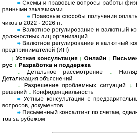
Схемы и правовые вопросы работы физи­ч
ран­ными заказ­чи­ками
Правовые способы полу­че­ния опла­ты
чи­ков в 2022 - 2026 гг.
Валютное регулирование и валютный кон
долж­но­ст­ных лиц орга­ни­заций
Валютное регулирование и валютный конт
пред­при­ни­ма­те­лей (ИП)
↓
Устная консультация
↓
Онлайн
↓
Письме
рус
↓
Разработка и поддержка
↓
Детальное рассмотрение
↓
Нагля
Детализация объяс­нений
↓
Разрешение проблемных ситуаций
↓
решений
↓
Конфиденциальность
Устные консультации с предвари­тельны
воп­росов, доку­ментов
Письменный консал­тинг по счетам, сделка
тов за ру­бе­жом