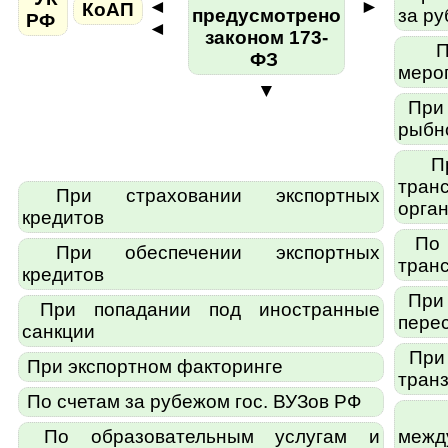
◄
►
КоАП
предусмотрено
за р
РФ
◄
законом 173-
Пр
ФЗ
меро
▼
При 
рыбн
При
тран
При страховании экспортных
орга
кредитов
По 
При обеспечении экспортных
тран
кредитов
При 
При попадании под иностранные
пере
санкции
При 
При экспортном факторинге
транз
По счетам за рубежом гос. ВУЗов РФ
Пр
По образовательным услугам и
межд