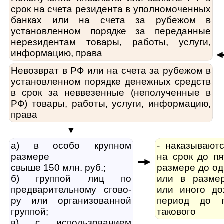
срок на счета резидента в уполномоченных
банках или на счета за рубежом в
установленном порядке за переданные
нерезидентам товары, работы, услуги,
информацию, права
Невозврат в РФ или на счета за рубежом в
установленном порядке денежных средств
в срок за неввезенные (неполученные в
РФ) товары, работы, услуги, информацию,
права
▼
а) в особо крупном
- наказывают
размере
на срок до п
свыше 150 млн. руб.;
размере до од
б) группой лиц по
или в разме
предварительному сго­во­
или иного до
ру или организованной
период до 
группой;
такового
в) с использованием