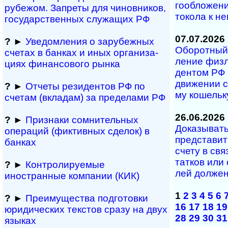
го­об­ло­же­
рубежом. Запреты для чиновников,
то­ко­ла к н
государственных служащих РФ
07.07.2026
?
►
Уведомления о зарубежных
Оборотный 
сче­тах в банках и иных ор­га­ни­за­
ле­ние физ­л
ци­ях фи­нан­со­во­го рынка
ден­том РФ п
дви­же­нии с
?
►
Отчеты резидентов РФ по
му ко­ше­ль­
счетам (вкла­дам) за пре­де­лами РФ
26.06.2026
?
►
Признаки сомнитель­ных
Доказывать 
операций (фиктивных сделок) в
пред­ста­вит
банках
сче­ту в свя
тат­ков или
?
►
Контролируемые
лей дол­жен
иностранные компании (КИК)
1
2
3
4
5
6
?
►
Преимущества под­гото­вки
16
17
18
19
юри­ди­чес­ких тек­с­тов сразу на двух
28
29
30
31
языках