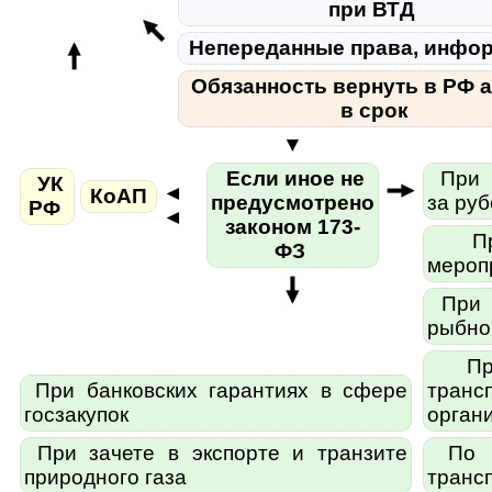
при ВТД
Непереданные права, инфо
Обязанность вернуть в РФ 
в срок
▼
Если иное не
При с
УК
◄
КоАП
предусмотрено
за ру
РФ
◄
законом 173-
При
ФЗ
мероп
При з
рыбно
При
При банковских гарантиях в сфере
транс
госзакупок
орган
При зачете в экспорте и транзите
По с
природного газа
транс