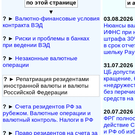
по этой странице
и 
▼
?
►
Валютно-финансовые условия
03.08.2026
контракта ВЭД
Нюансы валю
ИФНС при на­
?
►
Риски и проблемы в банках
штра­фа 30% 
при ведении ВЭД
в срок от­че­
ше­ль­ку Pa
?
►
Незаконные валютные
операции
31.07.2026
ЦБ допустил
кра­ще­ние, 
?
► Репатриация ре­зи­ден­та­ми
«не­дру­же­с
иностранной ва­лю­ты и валюты
без пе­ре­чи
Рос­сий­ской Федерации
средств на 
?
►
Счета резидентов РФ за
20.07.2026
рубежом. Валютные операции и
ФРГ полность
валютный контроль. Налоги в РФ
дей­ст­вие С
и РФ об из­б
?
►
Право резидентов на счета за