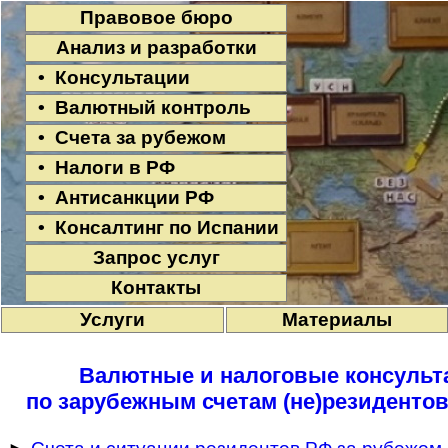
Правовое бюро
Анализ и разработки
• Консультации
• Валютный контроль
• Счета за рубежом
• Налоги в РФ
• Антисанкции РФ
• Консалтинг по Испании
Запрос услуг
Контакты
Услуги
Материалы
Валютные и налоговые консульта
по зарубежным счетам (не)резидентов