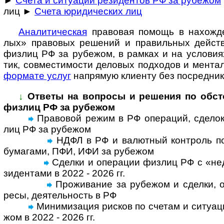
►
Счета и ситуации резидентов РФ за рубежом
лиц ►
Счета юридических лиц
Ана­ли­ти­че­с­кая
пра­во­вая по­мощь в на­хо­ж­де
лых» пра­во­вых ре­ше­ний и пра­ви­ль­ных дей­ст
физ­лиц РФ за рубе­жом, в рам­ках и на усло­ви­ях
тик, сов­мес­ти­мо­сти дело­вых под­хо­дов и мен­та­
фор­мате услуг
на­пря­мую кли­енту без по­сред­ник
↓
Ответы на вопросы и реше­ния по обсто­я
физ­лиц РФ за рубежом
Правовой режим в РФ операций, сделок, с
лиц РФ за рубе­жом
НДФЛ в РФ и валютный контроль по 
бума­гами, ПФИ, ИФИ за рубе­жом
Сделки и операции физ­лиц РФ с «недр
зи­ден­тами в 2022 - 2026 гг.
Проживание за рубежом и сделки, оп
ресы, дея­тель­ность в РФ
Минимизация рисков по счетам и ситу­а­ц
жом в 2022 - 2026 гг.