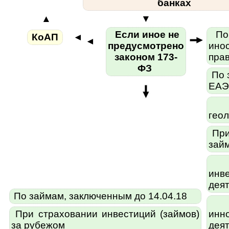
банках
▲
▼
Если иное не
По 
КоАП
◄
◄
предусмотрено
ино
законом 173-
пра
ФЗ
По 
ЕАЭС
П
гео
При
зай
П
инв
дея
По займам, заключенным до 14.04.18
П
При страховании инвестиций (займов)
инн
за рубежом
дея