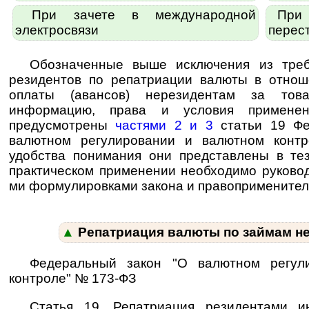
При зачете в международной
При з
электросвязи
перес
Обозначенные выше исключения из треб
резидентов по репатриации валюты в отнош
оплаты (авансов) нерезидентам за това
информацию, права и условия применен
предусмотрены
частями 2 и 3
статьи 19 Фе
валютном регулировании и валютном конт
удобства понимания они представлены в те
практическом применении необходимо руководс
ми фор­му­ли­ров­ка­ми закона и правопримените
▲
Репатриация валюты по займам н
Федеральный закон "О валютном регул
контроле" № 173-ФЗ
Статья 19. Репатриация резидентами и