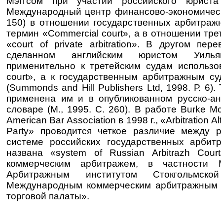
Мэггсом при участии российского юриста
Международный центр финансово-экономическо
150) в отношении государственных арбитраж
термин «Commercial court», а в отношении тре
«court of private arbitration». В другом пер
сделанном английским юристом Уиль
применительно к третейским судам использов
court», а к государственным арбитражным суд
(Summonds and Hill Publishers Ltd, 1998. Р. 6)
применена им и в опубликованном русско-а
словаре (М., 1995. С. 260). В работе Burke M
American Bar Association в 1998 г., «Arbitration Al
Party» проводится четкое различие между 
системе российских государственных арбит
названа «system of Russian Arbitrazh Cou
коммерческим арбитражем, в частност
Арбитражным институтом Стокгольмско
Международным коммерческим арбитражным
торговой палаты».