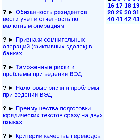
16
17
18
19
?
►
Обязанность резиден­тов
28
29
30
31
вести учет и отчетность по
40
41
42
43
валютным операциям
?
►
Признаки сомнитель­ных
операций (фиктивных сделок) в
банках
?
►
Таможенные риски и
проблемы при ведении ВЭД
?
►
Налоговые риски и проблемы
при ведении ВЭД
?
►
Преимущества под­гото­вки
юри­ди­чес­ких тек­с­тов сразу на двух
языках
?
►
Критерии качества переводов