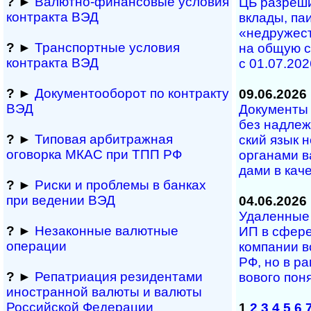
?
►
Валютно-финансовые условия
ЦБ разрешил
контракта ВЭД
вкла­ды, паи 
«не­дру­жест
?
►
Транспортные условия
на об­щую с
контракта ВЭД
с 01.07.202
?
►
Документооборот по контракту
09.06.2026
ВЭД
Документы н
без над­ле­ж
?
►
Типовая арбитражная
ский язык н
оговорка МКАС при ТПП РФ
ор­га­на­ми в
да­ми в ка­че­
?
►
Риски и проблемы в банках
при ведении ВЭД
04.06.2026
Удаленные у
?
►
Незаконные валютные
ИП в сфе­ре
операции
ком­па­нии в
РФ, но в рам
?
►
Репатриация ре­зи­ден­та­ми
во­во­го по­
иностранной ва­лю­ты и валюты
Рос­сий­ской Федерации
1
2
3
4
5
6