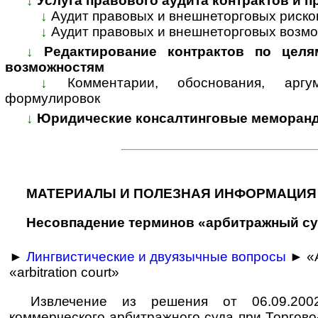
↓
Услуга правового аудита контрактов и 
↓
Аудит правовых и внешнеторговых риско
↓
Аудит правовых и внешнеторговых возмо
↓
Редактирование контрактов по целя
возможностям
↓
Комментарии, обоснования, арг
формулировок
↓
Юридические консалтинговые меморанд
МАТЕРИАЛЫ И ПОЛЕЗНАЯ ИНФОРМАЦИЯ
Несовпадение терминов «арбитражный суд» 
►
Лингвистические и двуязычные вопросы
► «А
«arbitration court»
Извлечение из решения от 06.09.200
коммерческого арбитражного суда при Торгов