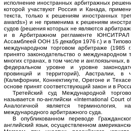
исполнение иностранных арбитражных решений
которой участвуют Россия и Канада, примени
текста, только к решениям иностранных трете
awards») и не применима к решениям иностр
судов (решения которых не являются арбитраж
и в Арбитражном регламенте ЮНСИТРАЛ 
Ассамблеей ООН 15 декабря 1976 г.) и в Тип
международном торговом арбитраже (1985 г.
принято законодательство о международном 
многих странах, в том числе и англоязычных, в
федеральном уровне и уровне законодат
провинций и территорий), Австралии, в
(Калифорнии, Коннектикуте, Орегоне и Техасе
основе принят соответствующий закон и в России
Третейский суд Международной торго
называется по-английски «International Court of 
Аналогичной является терминология, на
международного арбитражного суда.
В опубликованном переводе Гражданско
английский язык, осуществленном американск