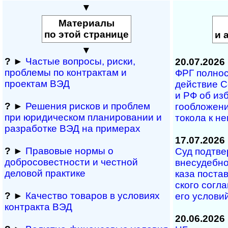
▼
Материалы
по этой странице
и 
▼
?
►
Частые вопросы, рис­ки,
20.07.2026
проблемы по конт­рактам и
ФРГ полность
проектам ВЭД
дей­ст­вие С
и РФ об из­б
?
►
Решения рисков и про­блем
го­об­ло­же­
при юридичес­ком планирова­нии и
то­ко­ла к н
разра­ботке ВЭД на примерах
17.07.2026
?
►
Правовые нормы о
Суд под­тве
добросовестности и чест­ной
вне­су­деб­но
деловой практике
ка­за по­с­та
с­ко­го со­г­
?
►
Качество товаров в условиях
его ус­ло­ви
контракта ВЭД
20.06.2026