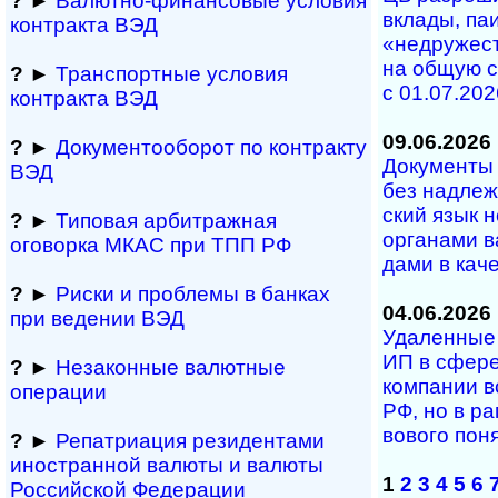
?
►
Валютно-финансовые условия
вкла­ды, паи 
контракта ВЭД
«не­дру­жест
на об­щую с
?
►
Транспортные условия
с 01.07.202
контракта ВЭД
09.06.2026
?
►
Документооборот по контракту
Документы н
ВЭД
без над­ле­ж
ский язык н
?
►
Типовая арбитражная
ор­га­на­ми в
оговорка МКАС при ТПП РФ
да­ми в ка­че­
?
►
Риски и проблемы в банках
04.06.2026
при ведении ВЭД
Удаленные у
ИП в сфе­ре
?
►
Незаконные валютные
ком­па­нии в
операции
РФ, но в рам
во­во­го по­
?
►
Репатриация ре­зи­ден­та­ми
иностранной ва­лю­ты и валюты
1
2
3
4
5
6
Рос­сий­ской Федерации