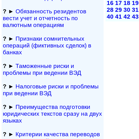
16
17
18
19
28
29
30
31
?
►
Обязанность резиден­тов
40
41
42
43
вести учет и отчетность по
валютным операциям
?
►
Признаки сомнитель­ных
операций (фиктивных сделок) в
банках
?
►
Таможенные риски и
проблемы при ведении ВЭД
?
►
Налоговые риски и проблемы
при ведении ВЭД
?
►
Преимущества под­гото­вки
юри­ди­чес­ких тек­с­тов сразу на двух
языках
?
►
Критерии качества переводов