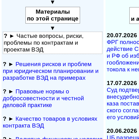
▼
Материалы
по этой странице
и 
▼
20.07.2026
?
► Частые вопросы, рис­ки,
ФРГ полность
проблемы по конт­рактам и
дей­ст­вие С
проектам ВЭД
и РФ об из­б
го­об­ло­же­
?
►
Решения рисков и про­блем
то­ко­ла к н
при юридичес­ком планирова­нии и
разра­ботке ВЭД на примерах
17.07.2026
Суд под­тве
?
►
Правовые нормы о
вне­су­деб­но
добросовестности и чест­ной
ка­за по­с­та
деловой практике
с­ко­го со­г­
его ус­ло­ви
?
►
Качество товаров в условиях
контракта ВЭД
20.06.2026
ЦБ разрешил