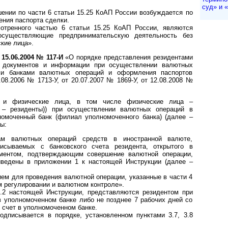
суд» и «a
ении по части 6 статьи 15.25 КоАП России возбуждается по
ния паспорта сделки.
отренного частью 6 статьи 15.25 КоАП России, являются
осуществляющие предпринимательскую деятельность без
кие лица».
15.06.2004 № 117-И
«О порядке представления резидентами
 документов и информации при осуществлении валютных
ми банками валютных операций и оформления паспортов
08.2006 № 1713-У, от 20.07.2007 № 1869-У, от 12.08.2008 №
а и физические лица, в том числе физические лица –
 – резиденты)) при осуществлении валютных операций в
омоченный банк (филиал уполномоченного банка) (далее –
ы:
ам валютных операций средств в иностранной валюте,
исываемых с банковского счета резидента, открытого в
ментом, подтверждающим совершение валютной операции,
иведены в приложении 1 к настоящей Инструкции (далее –
ем для проведения валютной операции, указанные в части 4
м регулировании и валютном контроле».
1.2 настоящей Инструкции, представляются резидентом при
в уполномоченном банке либо не позднее 7 рабочих дней со
 счет в уполномоченном банке.
одписывается в порядке, установленном пунктами 3.7, 3.8