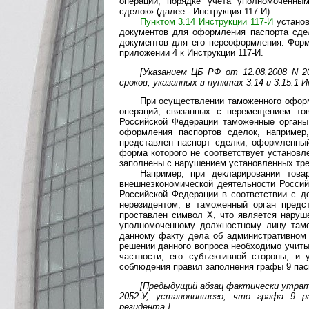
операций, порядке учета уполномоченны
сделок» (далее - Инструкция 117-И).
Пунктом 3.14 Инструкции 117-И
установ
документов для оформления паспорта сд
документов для его переоформления. Форм
приложении 4 к Инструкции 117-И.
[Указанием ЦБ РФ от 12.08.2008 N 2
сроков, указанных в пунктах 3.14 и 3.15.1 
При осуществлении таможенного оформ
операций, связанных с перемещением то
Российской Федерации таможенные органы
оформления паспортов сделок, например
представлен паспорт сделки, оформленны
форма которого не соответствует установл
заполнены с нарушением установленных тре
Например, при декларировании това
внешнеэкономической деятельности Росси
Российской Федерации в соответствии с д
нерезидентом, в таможенный орган предс
проставлен символ X, что является наруш
уполномоченному должностному лицу тамо
данному факту дела об административном 
решении данного вопроса необходимо учиты
частности, его субъективной стороны, и
соблюдения правил заполнения графы 9 пас
[Предыдущий абзац фактически утрати
2052-У, установившего, что графа 9 р
резидента.]