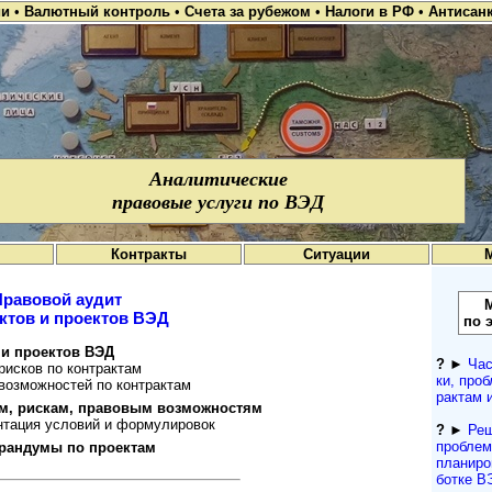
ии
•
Валютный контроль
•
Счета за рубежом
•
Налоги в РФ
•
Антисан
Аналитические
правовые услуги по ВЭД
Контракты
Ситуации
Правовой аудит
ктов и проектов ВЭД
по 
 и проектов ВЭД
?
►
Час
рисков по контрактам
ки, проб
возможностей по контрактам
рактам 
ям, рискам, правовым возможностям
нтация условий и формулировок
?
►
Реш
про­бле
рандумы по проектам
планиров
ботке В