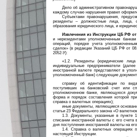
Дело об административном правонаруш
каждому случаю нарушения правил оформле
Субъектами правонарушения, предусм
резиденты – должностные лица, лица, 
образования юридического лица, и юридичес
Извлечения из Инструкции ЦБ РФ от 
и нерезидентами уполномоченным банкам
операций, порядке учета уполномоченны
сделок» (в редакции Указаний ЦБ РФ от 08.
2052-У):
«1.2. Резиденты (юридические лиц
индивидуальные предприниматели (далее
иностранной валюте представляют в уполн
уполномоченный банк) следующие документ
справку об идентификации по вид
поступивших на банковский счет или сп
уполномоченном банке, являющуюся доку
форма и порядок составления которой пр
справка о валютных операциях);
иные документы, являющиеся основани
статьи 23 Федерального закона «О валютно
1.3. Документы, указанные в пункте 
списании иностранной валюты с его счета 
дня поступления иностранной валюты на его
1.4. Справка о валютных операциях п
настоящей Инструкции.