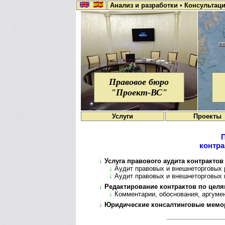
Анализ и разработки
•
Консультац
Правовое бюро
"Проект-ВС"
Услуги
Проекты
контра
↓
Услуга правового аудита контрактов
↓
Аудит правовых и внешнеторговых 
↓
Аудит правовых и внешнеторговых 
↓
Редактирование контрактов по цел
↓
Комментарии, обоснования, аргуме
↓
Юридические консалтинговые мемо