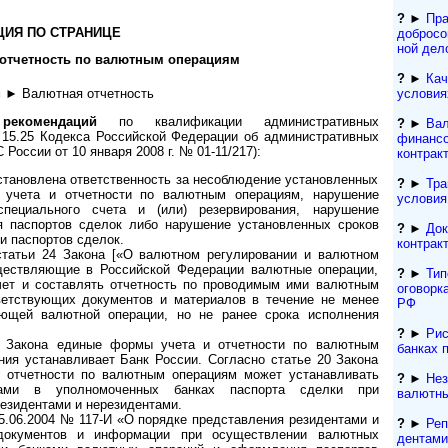
?
►
Пра
ИЯ ПО СТРАНИЦЕ
добросо
ной дел
и отчетность по валютным операциям
?
►
Кач
условия
м
► Валютная отчетность
рекомендаций
по квалификации админи­стративных
?
►
Вал
15.25 Кодекса Рос­сийской Федерации об административных
финансо
оссии от 10 января 2008 г. № 01-11/217):
контрак
тановлена ответственность за несо­блюдение установленных
?
►
Тра
 учета и отчетности по валютным операциям, нарушение
условия
специального счета и (или) резервирования, нарушение
 паспортов сделок либо нарушение установленных сроков
?
►
Док
и паспортов сделок.
контрак
статьи 24 Закона [«О валютном регулировании и валютном
щест­вляющие в Российской Федерации валютные операции,
?
►
Тип
чет и составлять отчетность по проводимым ими валютным
оговорк
ветствующих документов и материалов в течение не менее
РФ
ующей валютной операции, но не ранее срока исполнения
?
►
Рис
5 Закона единые формы учета и отчетности по валютным
банках 
ния устанавливает Банк России. Согласно статье 20 Закона
и отчетности по валютным операциям может устанавливать
?
►
Нез
ами в уполномоченных банках паспорта сделки при
валютны
езидентами и нерезидентами.
5.06.2004 № 117-И «О порядке представления резидентами и
?
►
Реп
документов и информации при осуществлении валютных
ден­та­м