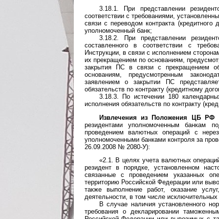
3.18.1. При представлении резиден
соответствии с требованиями, установленным
связи с переводом контракта (кредитного 
уполномоченный банк;
3.18.2. При представлении резиде
составленного в соответствии с требов
Инструкции, в связи с исполнением сторонам
их прекращением по основаниям, предусмот
закрытия ПС в связи с прекращением об
основаниям, предусмотренным законод
заявлением о закрытии ПС представля
обязательств по контракту (кредитному дого
3.18.3. По истечении 180 календарн
исполнения обязательств по контракту (кред
Извлечения из Положения ЦБ РФ 
резидентами уполномоченным банкам п
проведением валютных операций с нерез
уполномочен­ными банками контроля за про
26.09.2008 № 2080-У):
«2.1. В целях учета валютных операци
резидент в порядке, установленном нас
связанные с проведением указанных оп
территорию Российской Федерации или выво
также выполнение работ, оказание услу
деятельности, в том числе исключительных 
В случае наличия установленного но
требования о декларировании таможенны
Российской Федерации или вывозимых с та