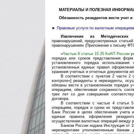
МАТЕРИАЛЫ И ПОЛЕЗНАЯ ИНФОРМАЦ
Обязанность резиден­тов вести учет 
►
Правовые услуги по валютным операция
Извлечение из Методических 
правонарушений, предусмотренных статьей 
правонарушениях (Приложение к письму ФТС Р
«
Частью 6 статьи 15.25 КоАП России
ус
порядка или сроков представления форм
установленного порядка использования 
установленных единых правил оформления
хранения учетных и отчетных документов ил
В соответствии с пунктом 2 части 2 
контроле»] резиденты и нерезиденты, осу
обязаны вести в установленном порядке у
операциям, обеспечивая сохранность соот
трех лет со дня совершения соответств
договора.
В соответствии с частью 4 статьи 
операциям, порядок и сроки их представле
Банк России в целях обеспечения учета 
единые правила оформления резидент
осуществлении валютных операций между р
Банком России издана Инструкция от 1
нерезидентами уполномоченным банкам 