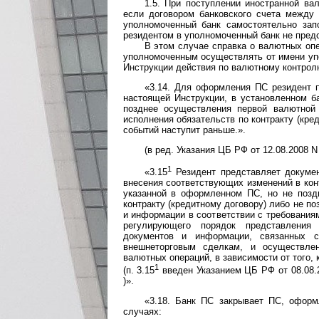
1.5. При поступлении иностранной ва
если договором банковского счета между
уполномоченный банк самостоятельно зап
резидентом в уполномоченный банк не пред
В этом случае справка о валютных оп
уполномоченным осуществлять от имени уп
Инструкции действия по валютному контролю
«3.14. Для оформления ПС резидент п
настоящей Инструкции, в установленном б
позднее осуществления первой валютной 
исполнения обязательств по контракту (кред
событий наступит раньше.».
(в ред. Указания ЦБ РФ от 12.08.2008 N
1
«3.15
Резидент представляет докумен
внесения соответствующих изменений в кон
указанной в оформленном ПС, но не поз
контракту (кредитному договору) либо не п
и информации в соответствии с требования
регулирующего порядок представления
документов и информации, связанных 
внешнеторговым сделкам, и осуществле
валютных операций, в зависимости от того, 
1
(п. 3.15
введен Указанием ЦБ РФ от 08.08.2
)».
«3.18. Банк ПС закрывает ПС, оформ
случаях: