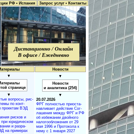
кции РФ
•
Испания
Запрос услуг
•
Контакты
Дистанционно / Онлайн
В офисе / Ежедневно
Материалы
Новости
▼
▼
Материалы
Новости
этой странице
и аналитика (254)
▼
▼
тые вопросы, рис­
20.07.2026
лемы по конт­
ФРГ полностью при­ос­та­
и проектам ВЭД
на­в­ли­ва­ет дей­ст­вие Со­г­
ла­ше­ния меж­ду ФРГ и РФ
ения рисков и
об из­бе­жа­нии двой­но­го
м при юридичес­ком
на­ло­го­об­ло­же­ния от 29
а­нии и разра­
мая 1996 и Про­то­ко­ла к
ЭД на примерах
нему с 1 ян­ва­ря 2027