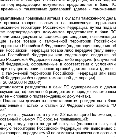
стве подтверждающих документов представляет в банк ПС
 временных таможенных деклараций (далее - таможенные
нормативными правовыми актами в области таможенного дела
м органам товаров, ввозимых на таможенную территорию
моженной территории Российской Федерации, путем подачи
стве подтверждающих документов представляет в банк ПС
ие или иные документы, содержащие сведения, позволяющие
щие вывоз товара с таможенной территории Российской
территорию Российской Федерации (содержащие сведения об
рии Российской Федерации товара либо передаче (получении)
ории Российской Федерации или содержащие сведения об
рию Российской Федерации товара либо передаче (получении)
кой Федерации), оформленные в соответствии с условиями
 при осуществлении внешнеторговой деятельности (далее -
 с таможенной территории Российской Федерации или ввоз
ой Федерации без подачи таможенной декларации).
т 26.09.2008 N 2080-У)
дставляются резидентом в банк ПС одновременно с двумя
окументах, оформленной резидентом в порядке, изложенном
алее – справка о подтверждающих документах).
го Положения документы представ­ляются резидентом в банк
ановленными частью 5 статьи 23 Федерального закона "О
ле".
 документы, указанные в пункте 2.2 настоящего Положения, в
асованный с банком ПС срок, не превышающий:
о дня, следующего за датой выпуска (условного выпуска)
енную территорию Российской Федерации или вывозимых с
ии товаров, определяемой по отметкам таможенного органа о