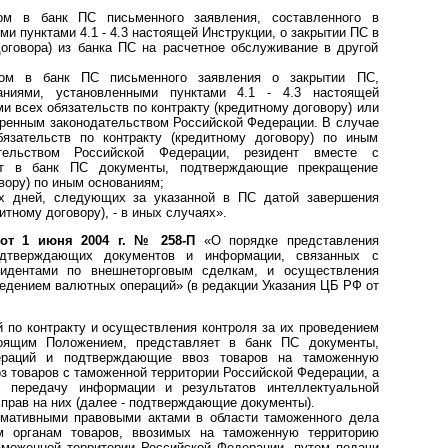
том в банк ПС письменного заявления, составленного в
и пунктами 4.1 - 4.3 настоящей Инструкции, о закрытии ПС в
договора) из банка ПС на расчетное обслуживание в другой
нтом в банк ПС письменного заявления о закрытии ПС,
аниями, установленными пунктами 4.1 - 4.3 настоящей
и всех обязательств по контракту (кредитному договору) или
ренным законодательством Российской Федерации. В случае
язательств по контракту (кредитному договору) по иным
ательством Российской Федерации, резидент вместе с
ет в банк ПС документы, подтверждающие прекращение
вору) по иным основаниям;
ых дней, следующих за указанной в ПС датой завершения
итному договору), - в иных случаях».
от 1 июня 2004 г. № 258-П
«О порядке представления
одтверждающих документов и информации, связанных с
идентами по внешнеторговым сделкам, и осуществления
ведением валютных операций» (в редакции Указания ЦБ РФ от
й по контракту и осуществления контроля за их проведением
тоящим Положением, представляет в банк ПС документы,
ераций и подтверждающие ввоз товаров на таможенную
з товаров с таможенной территории Российской Федерации, а
г, передачу информации и результатов интеллектуальной
прав на них (далее - подтверждающие документы).
рмативными правовыми актами в области таможенного дела
м органам товаров, ввозимых на таможенную территорию
моженной территории Российской Федерации, путем подачи