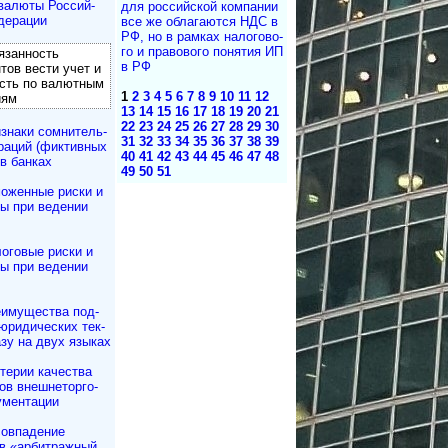
валюты Рос­сий­
для рос­сий­с­кой ком­па­нии
дерации
все же об­ла­га­ю­т­ся НДС в
РФ, но в рам­ках на­ло­го­во­
го и пра­во­во­го по­ня­тия ИП
занность
в РФ
­тов вести учет и
сть по валютным
1
2
3
4
5
6
7
8
9
10
11
12
иям
13
14
15
16
17
18
19
20
21
22
23
24
25
26
27
28
29
30
знаки сомнитель­
31
32
33
34
35
36
37
38
39
раций (фиктивных
40
41
42
43
44
45
46
47
48
в банках
49
50
51
оженные риски и
ы при ведении
оговые риски и
ы при ведении
имущества под­
юри­ди­чес­ких тек­
азу на двух языках
терии качества
в внешне­тор­го­
ументации
овпадение
в «арбитражный