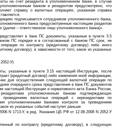
люты на счет резидента в уполномоченном банке, в случае
 уполномоченным банком и резидентом предусмотрено, что
олняет справку о валютных операциях, указанная справка
ставляется.
ерациях подписывается сотрудником уполномоченного банка,
олномоченного банка предусмотренные настоящим разделом
 (далее – ответственное лицо уполномоченного банка)».
редставляет в банк ПС документы, указанные в пункте 3.5
анком ПС порядке и в согласованный с банком ПС срок, не
операции по контракту (кредитному договору) либо иного
итному договору), в зависимости от того, какое из указанных
 2052-У)
ты, указанные в пункте 3.15 настоящей Инструкции, после
тракт (кредитный договор) либо изменения иной информации,
днее дня осуществления следующей валютной операции по
озднее очередного срока представления в банк ПС документов
ми настоящей Инструкции и нормативного акта Банка России,
 резидентами уполномоченным банкам подтверждающих
с проведением валютных операций с нерезидентами по
ния уполномоченными банками контроля за проведением
какое из указанных событий наступит раньше.
006 N 1713-У, в ред. Указания ЦБ РФ от 12.08.2008 N 2052-У
ленный по контракту (кредитному договору), в следующих