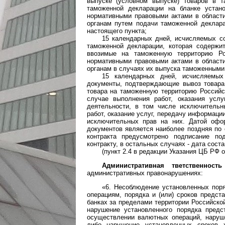
выпуске (условном выпуске) товаров в т
таможенной декларации на бланке устан
нормативными правовыми актами в област
органам путем подачи таможенной деклара
настоящего пункта;
15 календарных дней, исчисляемых с
таможенной декларации, которая содержи
ввозимые на таможенную территорию Ро
нормативными правовыми актами в област
органам в случаях их выпуска таможенными
15 календарных дней, исчисляемы
документы, подтверждающие вывоз товара
товара на таможенную территорию Российс
случае выполнения работ, оказания услу
деятельности, в том числе исключитель
работ, оказание услуг, передачу информаци
исключительных прав на них. Датой офо
документов является наиболее поздняя по 
контракта предусмотрено подписание по
контракту, в остальных случаях - дата сос
(пункт 2.4 в редакции Указания ЦБ РФ о
Административная тветственность
административных правонарушениях:
«6. Несоблюдение установленных пор
операциям, порядка и (или) сроков предст
банках за пределами территории Российск
нарушение установленного порядка пред
осуществлении валютных операций, наруш
либо нарушение установленных сроков 