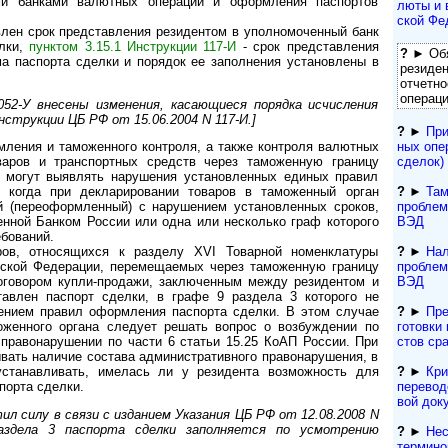
ми банками валютных операций и оформления паспортов
лю­ты и 
ской Фе
лен срок представления рези­дентом в уполномоченный банк
елки,
пунктом 3.15.1 Инструкции 117-И
- срок представления
?
► Обя
а паспорта сделки и порядок ее заполнения установлены в
резиден
отчетно
операц
052-У внесены изменения, касающиеся порядка исчисления
Инструкции ЦБ РФ от 15.06.2004 N 117-И.]
?
►
При
ных опе
ления и таможенного контроля, а также контроля валютных
сделок) 
варов и транспортных средств через таможенную границу
 могут выявлять нарушения установленных единых правил
?
►
Там
, когда при декларировании товаров в таможенный орган
проблем
й (переоформленный) с нарушением установленных сроков,
ВЭД
енной Банком России или одна или несколько граф которого
бований.
?
►
Нал
ров, относящихся к разделу XVI Товарной номенклатуры
проблем
йской Федерации, перемещаемых через таможенную границу
ВЭД
оговором купли-продажи, заключенным между резидентом и
тавлен паспорт сделки, в графе 9 раздела 3 которого не
?
►
Пре
ением правил оформления паспорта сделки. В этом случае
гото­вки 
женного органа следует решать вопрос о возбуждении по
с­тов ср
правонарушении по части 6 статьи 15.25 КоАП России. При
вать наличие состава административного правонарушения, в
?
►
Кри
 устанавливать, имелась ли у резидента возможность для
переводо
порта сделки.
вой док
л силу в связи с изданием Указания ЦБ РФ от 12.08.2008 N
аздела 3 паспорта сделки заполняется по усмотрению
?
►
Нес
термино