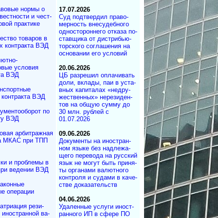
вовые нормы о
17.07.2026
вестности и чест­
Суд под­твер­дил пра­во­
овой практике
мер­ность вне­су­деб­ного
од­но­сто­рон­не­го от­ка­за по­
ество товаров в
с­тав­щика от дист­ри­бь­ю­
х контракта ВЭД
тор­с­ко­го со­г­ла­ше­ния на
ос­но­ва­нии его ус­ло­вий
ютно-
вые условия
20.06.2026
та ВЭД
ЦБ разрешил опла­чи­вать
до­ли, вкла­ды, паи в ус­та­
нспортные
в­ных ка­пи­та­лах «не­дру­
 контракта ВЭД
жест­вен­ных» не­ре­зи­ден­
тов на об­щую сум­му до
ументооборот по
30 млн. руб­лей с
ту ВЭД
01.07.2026
овая арбитражная
09.06.2026
а МКАС при ТПП
Документы на ино­ст­ран­
ном язы­ке без над­ле­жа­
ще­го пе­ре­во­да на рус­ский
ки и проблемы в
язык не мо­гут быть при­ня­
при ведении ВЭД
ты ор­га­на­ми ва­лют­но­го
кон­т­ро­ля и су­да­ми в ка­че­
аконные
ст­ве до­ка­за­те­ль­ств
е операции
04.06.2026
атриация ре­зи­
Удаленные услуги ино­ст­
и иностранной ва­
ран­но­го ИП в сфе­ре ПО