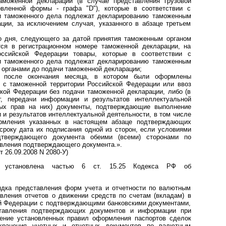
аможенной декларации (в случае представления грузовой
овленной формы - графа "D"), которые в соответствии с
и таможенного дела подлежат декларированию таможенным
ции, за исключением случая, указанного в абзаце третьем
о дня, следующего за датой принятия таможенным органом
тся в регистрационном номере таможенной декларации, на
ссийской Федерации товары, которые в соответствии с
и таможенного дела подлежат декларированию таможенным
 органами до подачи таможенной декларации;
х после окончания месяца, в котором были оформлены
 с таможенной территории Российской Федерации или ввоз
кой Федерации без подачи таможенной декларации, либо (в
г, передачи информации и результатов интеллектуальной
ных прав на них) документы, подтверждающие выполнение
и и результатов интеллектуальной деятельности, в том числе
рмления указанных в настоящем абзаце подтверждающих
сроку дата их подписания одной из сторон, если условиями
дтверждающего документа обеими (всеми) сторонами по
тавления подтверждающего документа.».
т 26.09.2008 N 2080-У)
установлена частью 6 ст. 15.25 Кодекса РФ об
ядка представления форм учета и отчетности по валютным
авления отчетов о движении средств по счетам (вкладам) в
ой Федерации с подтверждающими банковскими документами,
ставления подтверждающих документов и информации при
ение установленных правил оформления паспортов сделок
хранения учетных и отчетных документов по валютным