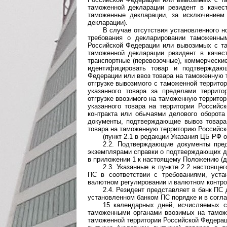
таможенной декларации резидент в каче
таможенные декларации, за исключением
декларации).
В случае отсутствия установленного 
требования о декларировании таможенны
Российской Федерации или вывозимых с та
таможенной декларации резидент в каче
транспортные (перевозочные), коммерческ
идентифицировать товар и подтверждаю
Федерации или ввоз товара на таможенную 
отгрузке вывозимого с таможенной террито
указанного товара за пределами террит
отгрузке ввозимого на таможенную террито
указанного товара на территории Российс
контракта или обычаями делового оборота
документы, подтверждающие вывоз товара
товара на таможенную территорию Российск
(пункт 2.1 в редакции Указания ЦБ РФ о
2.2. Подтверждающие документы пре
экземплярами справки о подтверждающих д
в приложении 1 к настоящему Положению (д
2.3. Указанные в пункте 2.2 настояще
ПС в соответствии с требованиями, уст
валютном регулировании и валютном контро
2.4. Резидент представляет в банк ПС
установленном банком ПС порядке и в согл
15 календарных дней, исчисляемых с
таможенными органами ввозимых на тамож
таможенной территории Российской Федерац