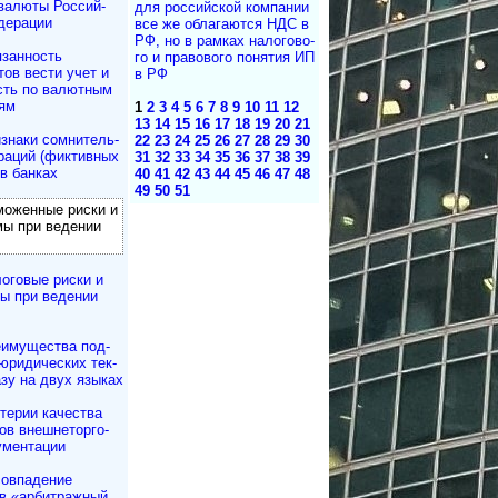
валюты Рос­сий­
для рос­сий­с­кой ком­па­нии
дерации
все же об­ла­га­ю­т­ся НДС в
РФ, но в рам­ках на­ло­го­во­
занность
го и пра­во­во­го по­ня­тия ИП
тов вести учет и
в РФ
сть по валютным
ям
1
2
3
4
5
6
7
8
9
10
11
12
13
14
15
16
17
18
19
20
21
знаки сомнитель­
22
23
24
25
26
27
28
29
30
раций (фиктивных
31
32
33
34
35
36
37
38
39
в банках
40
41
42
43
44
45
46
47
48
49
50
51
оженные риски и
мы при ведении
оговые риски и
ы при ведении
имущества под­
юри­ди­чес­ких тек­
азу на двух языках
терии качества
в внешне­тор­го­
ументации
овпадение
в «арбитражный