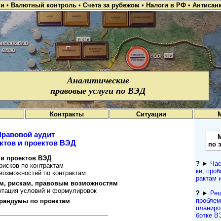
ии
•
Валютный контроль
•
Счета за рубежом
•
Налоги в РФ
•
Антисан
Аналитические
правовые услуги по ВЭД
Контракты
Ситуации
Правовой аудит
ктов и проектов ВЭД
по 
 и проектов ВЭД
?
►
Час
рисков по контрактам
ки, проб
возможностей по контрактам
рактам 
ям, рискам, правовым возможностям
нтация условий и формулировок
?
►
Реш
про­бле
рандумы по проектам
планиров
ботке В