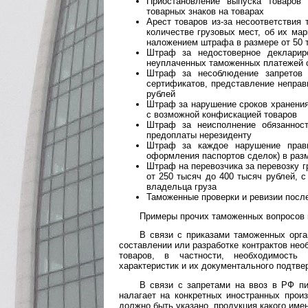
Приостановление выпуска товаров
товарных знаков на товарах
Арест товаров из-за несоответствия
количестве грузовых мест, об их мар
наложением штрафа в размере от 50 т
Штраф за недостоверное декларир
неуплаченных таможенных платежей 
Штраф за несоблюдение запретов 
сертификатов, представление неправ
рублей
Штраф за нарушение сроков хранения
с возможной конфискацией товаров
Штраф за неисполнение обязаннос
предоплаты нерезиденту
Штраф за каждое нарушение прави
оформления паспортов сделок) в разме
Штраф на перевозчика за перевозку г
от 250 тысяч до 400 тысяч рублей, 
владельца груза
Таможенные проверки и ревизии посл
Примеры прочих таможенных вопросов 
В связи с приказами таможенных орга
составлении или разработке контрактов не
товаров, в частности, необходимость 
характеристик и их документального подтвер
В связи с запретами на ввоз в РФ пи
налагает на конкретных иностранных произ
должно быть указано, продукция какого име