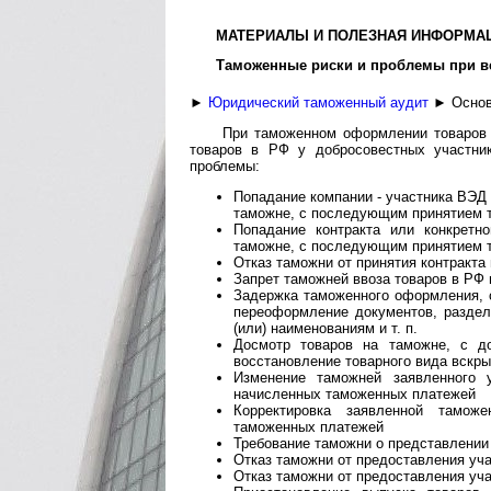
МАТЕРИАЛЫ И ПОЛЕЗНАЯ ИНФОРМАЦ
Таможенные риски и проблемы при в
►
Юридический таможенный аудит
► Основ
При таможенном оформлении товаров 
товаров в РФ у добросовестных участни
проблемы:
Попадание компании - участника ВЭД
таможне, с последующим принятием т
Попадание контракта или конкретн
таможне, с последующим принятием т
Отказ таможни от принятия контракта
Запрет таможней ввоза товаров в РФ 
Задержка таможенного оформления, 
переоформление документов, раздел
(или) наименованиям и т. п.
Досмотр товаров на таможне, с до
восстановление товарного вида вскрыт
Изменение таможней заявленного
начисленных таможенных платежей
Корректировка заявленной тамож
таможенных платежей
Требование таможни о представлении
Отказ таможни от предоставления уч
Отказ таможни от предоставления уч