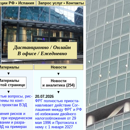
кции РФ
•
Испания
Запрос услуг
•
Контакты
Дистанционно / Онлайн
В офисе / Ежедневно
Материалы
Новости
▼
▼
Материалы
Новости
этой странице
и аналитика (254)
▼
▼
тые вопросы, рис­
20.07.2026
лемы по конт­
ФРГ полностью при­ос­та­
и проектам ВЭД
на­в­ли­ва­ет дей­ст­вие Со­г­
ла­ше­ния меж­ду ФРГ и РФ
ения рисков и
об из­бе­жа­нии двой­но­го
м при юридичес­ком
на­ло­го­об­ло­же­ния от 29
а­нии и разра­
мая 1996 и Про­то­ко­ла к
ЭД на примерах
нему с 1 ян­ва­ря 2027