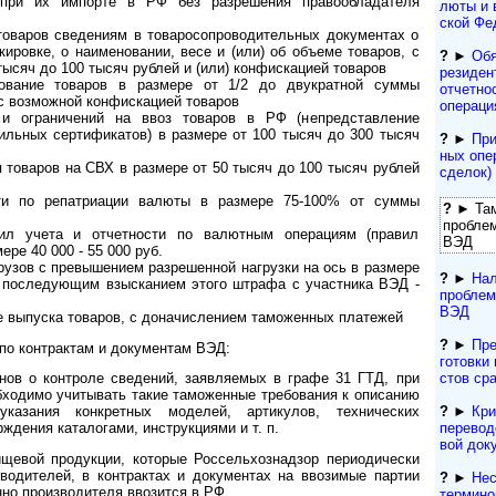
 при их импорте в РФ без разрешения правообладателя
лю­ты и 
ской Фе
 товаров сведениям в товаросопроводительных документах о
кировке, о наименовании, весе и (или) об объеме товаров, с
?
►
Обя
ысяч до 100 тысяч рублей и (или) конфискацией товаров
резиден­
ование товаров в размере от 1/2 до двукратной суммы
отчетно
с возможной конфискацией товаров
операци
и ограничений на ввоз товаров в РФ (непредставление
ильных сертификатов) в размере от 100 тысяч до 300 тысяч
?
►
При
ных опе
 товаров на СВХ в размере от 50 тысяч до 100 тысяч рублей
сделок) 
ти по репатриации валюты в размере 75-100% от суммы
?
► Там
пробле
л учета и отчетности по валютным операциям (правил
ВЭД
ре 40 000 - 55 000 руб.
рузов с превышением разрешенной нагрузки на ось в размере
?
►
Нал
с последующим взысканием этого штрафа с участника ВЭД -
проблем
ВЭД
е выпуска товаров, с доначислением таможенных платежей
?
►
Пре
по контрактам и документам ВЭД:
гото­вки 
с­тов ср
нов о контроле сведений, заявляемых в графе 31 ГТД, при
обходимо учитывать такие таможенные требования к описанию
?
►
Кри
указания конкретных моделей, артикулов, технических
переводо
ждения каталогами, инструкциями и т. п.
вой док
щевой продукции, которые Россельхознадзор периодически
водителей, в контрактах и документах на ввозимые партии
?
►
Нес
нно производителя ввозится в РФ.
термино