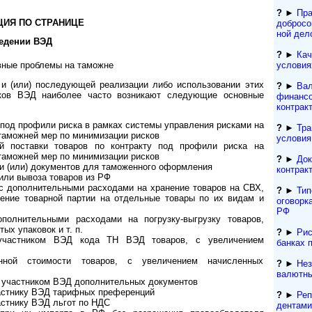
?
►
Пра
ИЯ ПО СТРАНИЦЕ
добросо
ной дел
едении ВЭД
?
►
Кач
условия
ные проблемы на таможне
и (или) последующей реализации либо использовании этих
?
►
Вал
ков ВЭД наиболее часто возникают следующие основные
финансо
контрак
 под профили риска в рамках системы управления рисками на
?
►
Тра
аможней мер по минимизации рисков
условия
ой поставки товаров по контракту под профили риска на
аможней мер по минимизации рисков
?
►
Док
 и (или) документов для таможенного оформления
контрак
или вывоза товаров из РФ
с дополнительными расходами на хранение товаров на СВХ,
?
►
Тип
ение товарной партии на отдельные товары по их видам и
оговорк
РФ
полнительными расходами на погрузку-выгрузку товаров,
ых упаковок и т. п.
?
►
Рис
 участником ВЭД кода ТН ВЭД товаров, с увеличением
банках 
енной стоимости товаров, с увеличением начисленных
?
►
Нез
валютны
 участником ВЭД дополнительных документов
астнику ВЭД тарифных преференций
?
►
Реп
астнику ВЭД льгот по НДС
ден­та­м