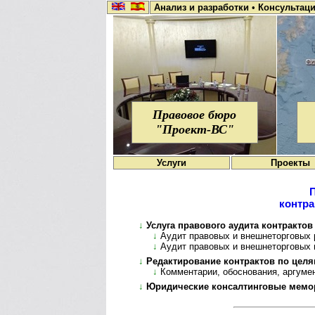
Анализ и разработки
•
Консультац
Правовое бюро
"Проект-ВС"
Услуги
Проекты
контра
↓
Услуга правового аудита контрактов
↓
Аудит правовых и внешнеторговых 
↓
Аудит правовых и внешнеторговых 
↓
Редактирование контрактов по цел
↓
Комментарии, обоснования, аргуме
↓
Юридические консалтинговые мемо