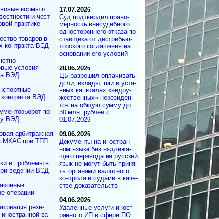
вовые нормы о
17.07.2026
вестности и чест­
Суд под­твер­дил пра­во­
овой практике
мер­ность вне­су­деб­ного
од­но­сто­рон­не­го от­ка­за по­
ество товаров в
с­тав­щика от дист­ри­бь­ю­
х контракта ВЭД
тор­с­ко­го со­г­ла­ше­ния на
ос­но­ва­нии его ус­ло­вий
ютно-
вые условия
20.06.2026
та ВЭД
ЦБ разрешил опла­чи­вать
до­ли, вкла­ды, паи в ус­та­
нспортные
в­ных ка­пи­та­лах «не­дру­
 контракта ВЭД
жест­вен­ных» не­ре­зи­ден­
тов на об­щую сум­му до
ументооборот по
30 млн. руб­лей с
ту ВЭД
01.07.2026
овая арбитражная
09.06.2026
а МКАС при ТПП
Документы на ино­ст­ран­
ном язы­ке без над­ле­жа­
ще­го пе­ре­во­да на рус­ский
ки и проблемы в
язык не мо­гут быть при­ня­
при ведении ВЭД
ты ор­га­на­ми ва­лют­но­го
кон­т­ро­ля и су­да­ми в ка­че­
аконные
ст­ве до­ка­за­те­ль­ств
е операции
04.06.2026
атриация ре­зи­
Удаленные услуги ино­ст­
и иностранной ва­
ран­но­го ИП в сфе­ре ПО