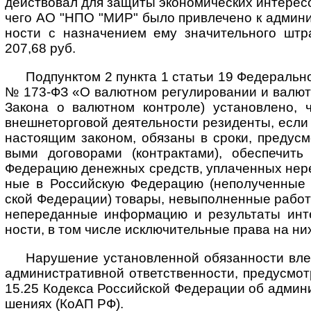
дейст­вовал для защиты эконо­мичес­ких инте­ре­с
чего АО "НПО "МИР" было при­вле­чено к админи­ст
ности с назна­че­нием ему зна­чи­тель­ного ш
207,68 руб.
Подпунктом 2 пункта 1 статьи 19 Федерально
№ 173-ФЗ «О валют­ном регу­лиро­вании и валют­
Закона о валют­ном конт­роле) уста­нов­лено, ч
внешне­тор­говой деятель­ности рези­денты, если
насто­ящим зако­ном, обя­заны в сроки, преду­см
выми догово­рами (конт­рак­тами), обеспе­чить
Феде­рацию денеж­ных средств, упла­ченных нере
ные в Россий­скую Феде­рацию (неполу­чен­ные
ской Феде­рации) товары, невыпол­нен­ные работы
непере­дан­ные инфор­мацию и резуль­таты интел
ности, в том числе исклю­чи­тель­ные права на ни
Нарушение установленной обязанности влече
адми­ни­ст­ра­тив­ной ответ­ст­вен­но­сти, преду­смо
15.25 Коде­кса Россий­ской Феде­рации об адми­ни
ше­ниях (КоАП РФ).