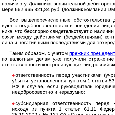
нали­чию у Долж­ника значи­тель­ной деби­тор­ско
мере 662 965 821,84 руб. (долж­ник компа­нии DMA
Все вышеперечисленные обстоятельства де
вуют о недо­бро­со­вест­но­сти в пове­дении лица
ника, что бес­спорно свиде­тель­ст­вует о нали­чии п
связи между дейст­виями (без­дейст­виями) конт
лица и нега­тив­ными послед­стви­ями для его кред
Таким образом, с учетом
преж­них преце­ден­
по валют­ным делам уже полу­чили отра­жение 
ответ­ствен­ности конт­роли­рую­щих лиц рос­сий­ск
ответственность перед участниками (учред
убы­тки, уста­нов­лен­ная пунк­том 1 ста­тьи 53
РФ в слу­чае, если руко­во­ди­тель юри­ди­ч
недо­бро­со­ве­стно и нера­зумно;
субсидиарная ответственность перед кр
исходя из пун­кта 1 ста­тьи 61.11 Феде­
26.10.2002 г. № 127-ФЗ «О несо­стоя­тель­нос