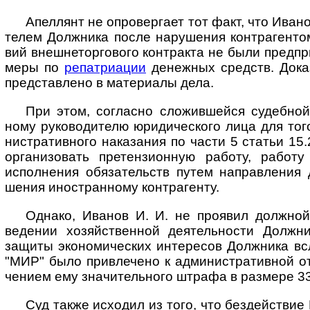
Апеллянт не опровергает тот факт, что Ивано­в
те­лем Долж­ника после нару­шения контр­аген­т
вий внешне­торго­вого конт­ракта не были пред­пр
меры по
репат­риации
денеж­ных средств. Доказ
пред­став­лено в мате­риалы дела.
При этом, согласно сложившейся судебной 
ному руко­води­телю юриди­чес­кого лица для то
нист­ратив­ного нака­зания по части 5 ста­тьи 1
органи­зовать претен­зион­ную работу, работу
испол­нения обяза­тельств путем направ­ления д
шения ино­ст­ран­ному контр­агенту.
Однако, Иванов И. И. не проявил должной 
веде­нии хозяй­ст­вен­ной дея­тель­ности Долж­н
защиты эконо­мичес­ких инте­ресов Долж­ника в
"МИР" было при­вле­чено к админи­стра­тив­ной от
че­нием ему значи­тель­ного штрафа в раз­мере 3
Суд также исходил из того, что бездейст­вие И