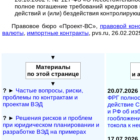
пол­ное пога­шение требо­ваний креди­торов
дейст­вий и (или) бездей­ствия конт­роли­рую
Правовое бюро «Проект-ВС»,
правовой конс
валюты
,
импорт­ные конт­ракты
, pvs.ru, 26.02.2025
▼
Материалы
по этой странице
и 
▼
?
►
Частые вопросы, рис­ки,
20.07.2026
проблемы по конт­рактам и
ФРГ полность
проектам ВЭД
дей­ст­вие С
и РФ об из­б
?
►
Решения рисков и про­блем
го­об­ло­же­
при юридичес­ком планирова­нии и
то­ко­ла к н
разра­ботке ВЭД на примерах
17.07.2026