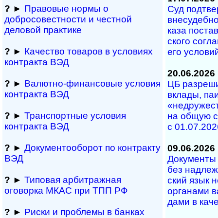
?
►
Правовые нормы о
Суд под­тве
добросовестности и чест­ной
вне­су­деб­но
деловой практике
ка­за по­с­та
с­ко­го со­г­
?
►
Качество товаров в условиях
его ус­ло­ви
контракта ВЭД
20.06.2026
?
►
Валютно-финансовые условия
ЦБ разрешил
контракта ВЭД
вкла­ды, паи 
«не­дру­жест
?
►
Транспортные условия
на об­щую с
контракта ВЭД
с 01.07.202
?
►
Документооборот по контракту
09.06.2026
ВЭД
Документы н
без над­ле­ж
?
►
Типовая арбитражная
ский язык н
оговорка МКАС при ТПП РФ
ор­га­на­ми в
да­ми в ка­че­
?
►
Риски и проблемы в банках