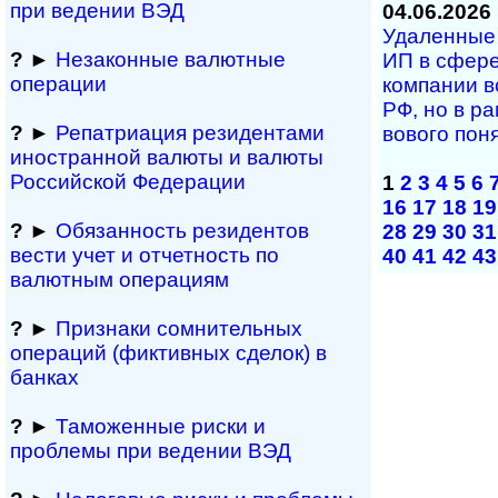
при ведении ВЭД
04.06.2026
Удаленные у
?
►
Незаконные валютные
ИП в сфе­ре
операции
ком­па­нии в
РФ, но в рам
?
►
Репатриация ре­зи­ден­та­ми
во­во­го по­
иностранной ва­лю­ты и валюты
Рос­сий­ской Федерации
1
2
3
4
5
6
16
17
18
19
?
►
Обязанность резиден­тов
28
29
30
31
вести учет и отчетность по
40
41
42
43
валютным операциям
?
►
Признаки сомнитель­ных
операций (фиктивных сделок) в
банках
?
►
Таможенные риски и
проблемы при ведении ВЭД