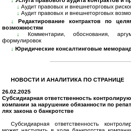
↓
Услуга правового аудита контрактов и 
↓
Аудит правовых и внешнеторговых риско
↓
Аудит правовых и внешнеторговых возмо
↓
Редактирование контрактов по целя
возможностям
↓
Комментарии, обоснования, арг
формулировок
↓
Юридические консалтинговые меморанд
НОВОСТИ И АНАЛИТИКА ПО СТРАНИЦЕ
26.02.2025
Субсидиарная от­вет­ст­вен­ность кон­т­ро­ли­ру­ю­
ком­па­нии за на­ру­ше­ние обя­зан­но­с­ти по ре­па­
лях за­ко­на о бан­к­рот­стве
Субсидиарная ответственность контроли
может насту­пить в ходе банк­рот­ства компа­н