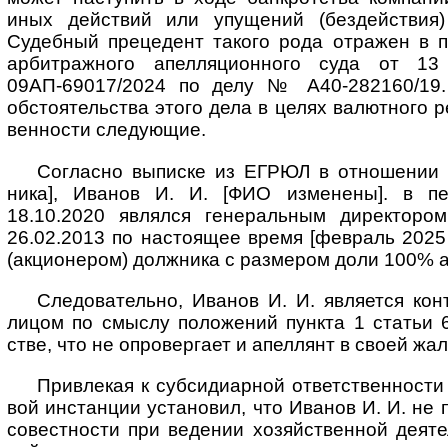
иных дейст­вий или упу­щений (бездей­ствия) 
Судеб­ный преце­дент такого рода отра­жен в по
арбит­раж­ного апел­ля­ци­он­ного суда от 
09АП-69017/2024 по делу № А40-282160/19. 
обстоя­тель­ства этого дела в целях валют­ного ре
вен­ности сле­дующие.
Согласно выписке из ЕГРЮЛ в отношении
ника], Ива­нов И. И. [ФИО изме­нены]. в пе
18.10.2020 явля­лся гене­раль­ным дирек­торо
26.02.2013 по насто­ящее время [фев­раль 2025 г
(акцио­нером) долж­ника с раз­мером доли 100% 
Следовательно, Иванов И. И. является кон
лицом по смыслу поло­же­ний пун­кта 1 ста­тьи 
стве, что не опро­вер­гает и апел­лянт в своей жа
Привлекая к субсидиарной ответственности 
вой инстан­ции уста­но­вил, что Ива­нов И. И. не
со­вест­но­сти при веде­нии хозяй­ст­вен­ной деят