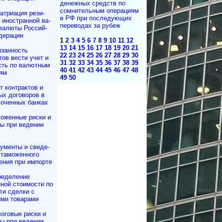
де­неж­ных средств по
сом­ни­тель­ным опе­ра­ци­ям
атриация ре­зи­
в РФ при по­сле­ду­ю­щих
и иностранной ва­
пе­ре­во­дах за ру­беж
валюты Рос­сий­
дерации
1
2
3
4
5
6
7
8
9
10
11
12
13
14
15
16
17
18
19
20
21
занность
22
23
24
25
26
27
28
29
30
тов вести учет и
31
32
33
34
35
36
37
38
39
сть по валютным
40
41
42
43
44
45
46
47
48
ям
49
50
т контрактов и
ных договоров в
моченных банках
оженные риски и
ы при ведении
ументы и све­де­
а­мо­жен­но­го
е­ния при импорте
еделение
ной стоимости по
ти сделки с
ми товарами
оговые риски и
ы при ведении