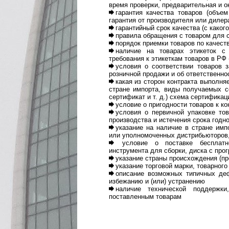
время проверки, предварительная и о
гарантия качества товаров (объем
гарантия от производителя или дилер
гарантийный срок качества (с каког
правила обращения с товаром для с
порядок приемки товаров по качест
наличие на товарах этикеток с
требования к этикеткам товаров в РФ
условия о соответствии товаров 
розничной продажи и об ответственно
какая из сторон контракта выполн
стране импорта, виды получаемых с
сертификат и т. д.) схема сертифика
условие о пригодности товаров к ко
условия о первичной упаковке тов
производства и истечения срока годно
указание на наличие в стране имп
или уполномоченных дистрибьюторов,
условие о поставке бесплатно
инструмента для сборки, диска с про
указание страны происхождения (пр
указание торговой марки, товарного
описание возможных типичных деф
избежанию и (или) устранению
наличие технической поддержки
поставленным товарам