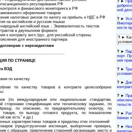
?
►
Пра
санк­ци­он­ного регу­ли­ро­ва­ния РФ
добросо
т­роля и финан­со­вого мони­то­ри­нга в РФ
ной дел
аможенного оформ­ле­ния това­ров
ение налоговых рисков по налогу на при­быль и НДС в РФ
?
►
Усл
я на англий­ском и рус­ском язы­ках
Инкотерм
народный английский язык
↓
Эк­ви­ва­лент­ность тек­с­тов
нос­ти 
актов в дву­языч­ном фор­мате
 к контракту англ./рус. для рос­сий­ской сто­роны
?
► Кач
яснения для ино­ст­ран­ного парт­нера
условия
говорам с нере­зи­ден­тами
?
►
Пар
порт. При
ния пра
ИЯ ПО СТРАНИЦЕ
та ВЭД
?
►
Тра
условия
вия по качеству
?
►
Док
контрак
блем по качеству товаров в контракте целесообразно
ы:
?
►
Пра
аров (по международным или национальным стандартам,
обеспеч
ой сторонами спецификации или техническому заданию, по
тельств
бразцу, по описанию, по предварительному осмотру, по
товаре, по выходу готового продукта, по показателям
?
►
Рис
й как есть" и др.)
банках 
енных характеристиках товаров и пределеы этих отклонений
оваров (предотгрузочная инспекция, выборочная проверка,
?
►
Нез
ние с образцом, привлечение сторонней организации, место и
валютны