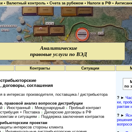
ии
•
Валютный контроль
•
Счета за рубежом
•
Налоги в РФ
•
Антисан
Аналитические
правовые услуги по ВЭД
Контракты
Ситуации
стрибьюторские
, договоры, соглашения
по 
 в интересах производителя, поставщика / дистрибьютора
?
►
Час
ки, проб
 пра­во­вой ана­лиз воп­ро­сов дист­ри­буции
рактам 
й
↓
Иностранный
↓
Международный
↓
Пробный контракт
стрибуция + Поставка
↓
Дилерские договоры в РФ
?
►
Ясн
роектам и ситуациям
↓
Поддержка заключения контрактов
решения
рибь­ю­тор­ским про­ектам
вопросо
ащиты интересов сто­роны кли­ента
я
↓
Ин­ди­ви­ду­аль­ные дис­т­рибь­ю­тор­ские ус­ло­вия