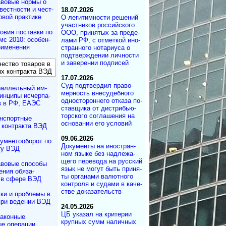
вовые нормы о
вестности и чест­
18.07.2026
овой практике
О легитимности ре­ше­ний
участ­ни­ков рос­сий­ско­го
овия поставки по
ООО, при­ня­тых за пре­де­
с 2010: осо­бен­
ла­ми РФ, с от­мет­кой ино­
применения
ст­ран­но­го но­та­ри­у­са о
под­т­вер­ж­де­нии лич­но­с­ти
и за­ве­ре­нии под­писей
ество товаров в
х контракта ВЭД
17.07.2026
Суд под­твер­дил пра­во­
аллельный им­
мер­ность вне­су­деб­ного
н­ци­пы ис­чер­па­
од­но­сто­рон­не­го от­ка­за по­
в в РФ, ЕАЭС
с­тав­щика от дист­ри­бь­ю­
тор­с­ко­го со­г­ла­ше­ния на
нспортные
ос­но­ва­нии его ус­ло­вий
 контракта ВЭД
09.06.2026
ументооборот по
Документы на ино­ст­ран­
ту ВЭД
ном язы­ке без над­ле­жа­
ще­го пе­ре­во­да на рус­ский
вовые способы
язык не мо­гут быть при­ня­
ения обяза­
ты ор­га­на­ми ва­лют­но­го
 в сфере ВЭД
кон­т­ро­ля и су­да­ми в ка­че­
ст­ве до­ка­за­те­ль­ств
ки и проблемы в
при ведении ВЭД
24.05.2026
ЦБ указал на кри­те­рии
аконные
круп­ных сумм на­лич­ных
е операции