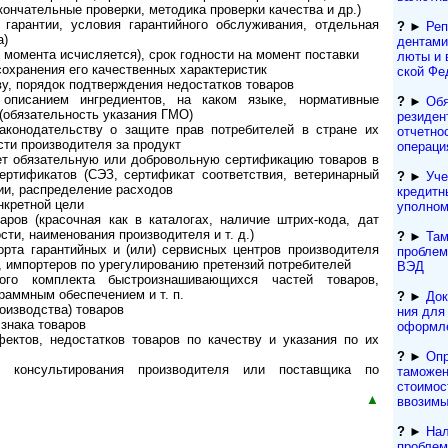
кончательные проверки, методика проверки качества и др.)
 гарантии, условия гарантийного обслуживания, отдельная
?
►
Реп
а)
ден­та­м
о момента исчисляется), срок годности на момент поставки
лю­ты и 
охранения его качественных характеристик
ской Фе
ву, порядок подтверждения недостатков товаров
 описанием ингредиентов, на каком языке, нормативные
?
►
Обя
 (обязательность указания ГМО)
резиден­
законодательству о защите прав потребителей в стране их
отчетно
сти производителя за продукт
операци
яет обязательную или добровольную сертификацию товаров в
ертификатов (СЭЗ, сертификат соответствия, ветеринарный
?
►
Уче
ции, распределение расходов
кре­дит­
нкретной цели
упол­но
аров (красочная как в каталогах, наличие штрих-кода, дат
сти, наименования производителя и т. д.)
?
►
Там
орта гарантийных и (или) сервисных центров производителя
проблем
 импортеров по урегулированию претензий потребителей
ВЭД
го комплекта быстроизнашивающихся частей товаров,
граммным обеспечением и т. п.
?
►
Док
оизводства) товаров
ния для т
 знака товаров
офор­м­л
ектов, недостатков товаров по качеству и указания по их
?
►
Опр
, консультирования производителя или поставщика по
таможен
стоимос
▲
ввозимы
?
►
Нал
проблем