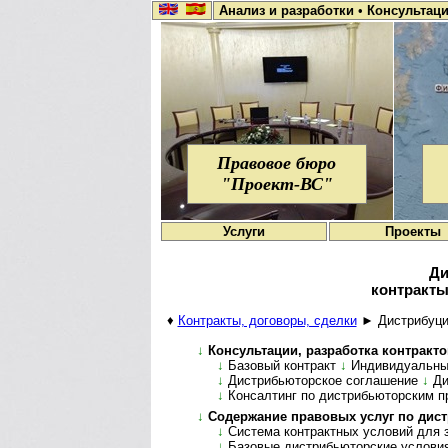
Анализ и разработки
•
Консультац
Правовое бюро
"Проект-ВС"
Услуги
Проекты
Ди
контракты
♦
Контракты, договоры, сделки
► Дистрибуция
↓
Консультации, разработка контрактов,
↓
Базовый контракт
↓
Индивидуальны
↓
Дистрибьюторское соглашение
↓
Ди
↓
Консалтинг по дистрибьюторским п
↓
Содержание правовых услуг по дис­т­
↓
Система контрактных условий для з
↓
Базовые дистрибьюторские услови