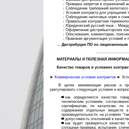
↓
Проверка запретов и ограничений анти­
↓
Соблюдение требований валютного кон
↓
Условия контракта для упрощения т
↓
Соблюдение налоговых норм и сниж
↓
Правильная контрактная терминологи
↓
Юридический русский язык
↓
Между
↓
Оформление дистрибьюторских контр
↓
Обоснования, комментарии, пояснения
↓
Правовая аргументация условий и по
→
Дистрибуция ПО по лицензионным до
МАТЕРИАЛЫ И ПОЛЕЗНАЯ ИНФОРМАЦ
Качество товаров в условиях контрак
►
Коммерческие условия контрактов
► Усло
В целях минимизации рисков и про
урегулировать следующие условия и вопрос
как определяется качество тов
техническим условиям, согласованн
сертификатам, по каталогам, по о
содержанию отдельных веществ в 
производительности, на условиях "тако
допустимость отклонений в качеств
как будет проверяться качество т
сплошная проверка, испытания, сличе