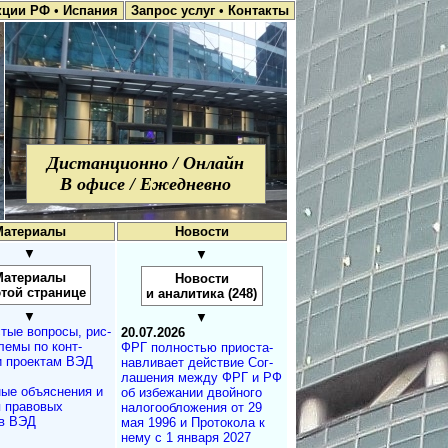
кции РФ
•
Испания
Запрос услуг
•
Контакты
Дистанционно / Онлайн
В офисе / Ежедневно
Материалы
Новости
▼
▼
Материалы
Новости
этой странице
и аналитика (248)
▼
▼
тые вопросы, рис­
20.07.2026
лемы по конт­
ФРГ полностью при­ос­та­
и проектам ВЭД
на­в­ли­ва­ет дей­ст­вие Со­г­
ла­ше­ния меж­ду ФРГ и РФ
ые объяснения и
об из­бе­жа­нии двой­но­го
 правовых
на­ло­го­об­ло­же­ния от 29
в ВЭД
мая 1996 и Про­то­ко­ла к
нему с 1 ян­ва­ря 2027