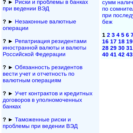
?
►
Риски и проблемы в банках
сумм на­лич
при ведении ВЭД
по сом­ни­те
при по­сле­д
?
►
Незаконные валютные
беж
операции
1
2
3
4
5
6
?
►
Репатриация ре­зи­ден­та­ми
16
17
18
19
иностранной ва­лю­ты и валюты
28
29
30
31
Рос­сий­ской Федерации
40
41
42
43
?
►
Обязанность резиден­тов
вести учет и отчетность по
валютным операциям
?
►
Учет контрактов и кре­дит­ных
договоров в упол­номоченных
банках
?
►
Таможенные риски и
проблемы при ведении ВЭД