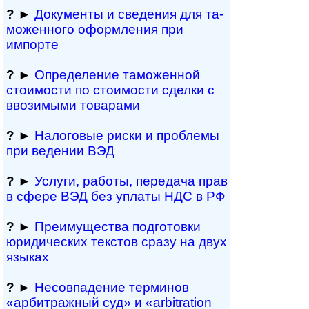
?
►
Документы и све­де­ния для та­
мо­жен­но­го офор­м­ле­ния при
импорте
?
►
Определение таможенной
стоимости по стоимости сделки с
ввозимыми товарами
?
►
Налоговые риски и проблемы
при ведении ВЭД
?
►
Услуги, работы, пе­ре­да­ча прав
в сфере ВЭД без уплаты НДС в РФ
?
►
Преимущества под­гото­вки
юри­ди­чес­ких тек­с­тов сразу на двух
языках
?
►
Несовпадение терминов
«арбитражный суд» и «arbitration