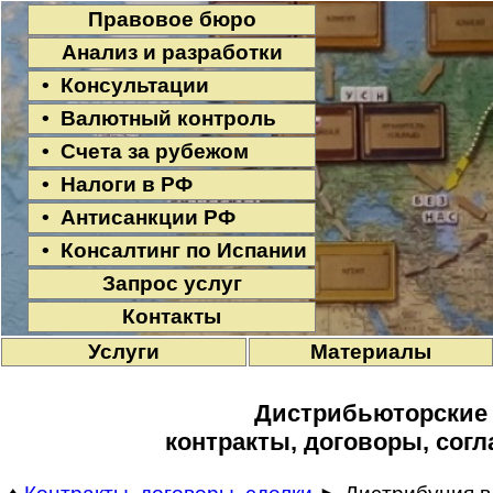
Правовое бюро
Анализ и разработки
• Консультации
• Валютный контроль
• Счета за рубежом
• Налоги в РФ
• Антисанкции РФ
• Консалтинг по Испании
Запрос услуг
Контакты
Услуги
Материалы
Дистрибьюторские
контракты, договоры, сог