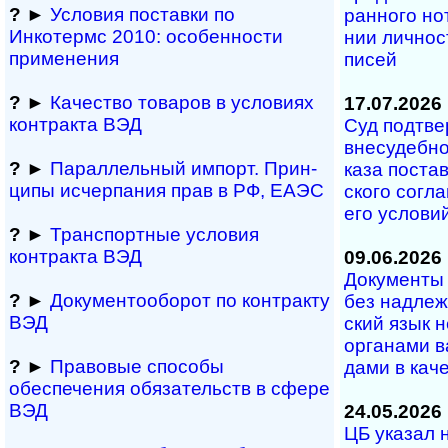
?
►
Условия поставки по
ран­но­го но­
Инкотермс 2010: осо­бен­нос­ти
нии лич­но­с
применения
писей
?
►
Качество товаров в условиях
17.07.2026
контракта ВЭД
Суд под­тве
вне­су­деб­но
?
►
Параллельный им­порт. Прин­
ка­за по­с­та
ци­пы ис­чер­па­ния прав в РФ, ЕАЭС
с­ко­го со­г­
его ус­ло­ви
?
►
Транспортные условия
контракта ВЭД
09.06.2026
Документы н
?
►
Документооборот по контракту
без над­ле­ж
ВЭД
ский язык н
ор­га­на­ми в
?
►
Правовые способы
да­ми в ка­че­
обеспечения обяза­тельств в сфере
ВЭД
24.05.2026
ЦБ указал н