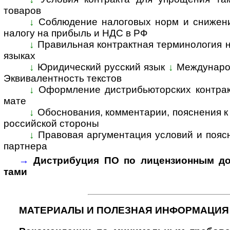
това­ров
↓
Соблюдение налоговых норм и снижени
налогу на при­быль и НДС в РФ
↓
Правильная контрактная терминология на
язы­ках
↓
Юридический русский язык
↓
Междунаро
Эк­ви­ва­лент­ность тек­с­тов
↓
Оформление дистрибьюторских контракт
мате
↓
Обоснования, комментарии, пояснения к к
рос­сий­ской сто­роны
↓
Правовая аргументация условий и поясне
парт­нера
→
Дистрибуция ПО по лицензионным дог
тами
МАТЕРИАЛЫ И ПОЛЕЗНАЯ ИНФОРМАЦИЯ