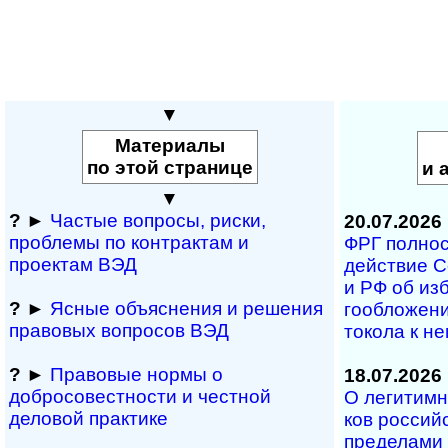
▼
Материалы
по этой странице
и 
▼
?
►
Частые вопросы, рис­ки,
20.07.2026
проблемы по конт­рактам и
ФРГ полность
проектам ВЭД
дей­ст­вие С
и РФ об из­б
?
►
Ясные объяснения и решения
го­об­ло­же­
правовых вопросов ВЭД
то­ко­ла к н
?
►
Правовые нормы о
18.07.2026
добросовестности и чест­ной
О легитимно
деловой практике
ков рос­сий­
пре­де­ла­ми