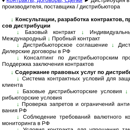
♦
Контракты, договоры, сделки
► Дистрибуция в
производителя, поставщика / дистрибьютора
↓
Консультации, разработка контрактов, пра
сов дист­ри­буции
↓
Базовый контракт
↓
Индивидуальн
Международный
↓
Пробный контракт
↓
Дистрибьюторское соглашение
↓
Дис
Дилерские договоры в РФ
↓
Консалтинг по дистрибьюторским пр
Поддержка заключения контрактов
↓
Содержание правовых услуг по дис­т­рибь
↓
Система контрактных условий для защ
кли­ента
↓
Базовые дистрибьюторские условия
↓
рибь­ю­тор­ские ус­ло­вия
↓
Проверка запретов и ограничений анти­сан
ва­ния РФ
↓
Соблюдение требований валютного кон
мони­то­ри­нга в РФ
↓
Условия контракта для упрощения там