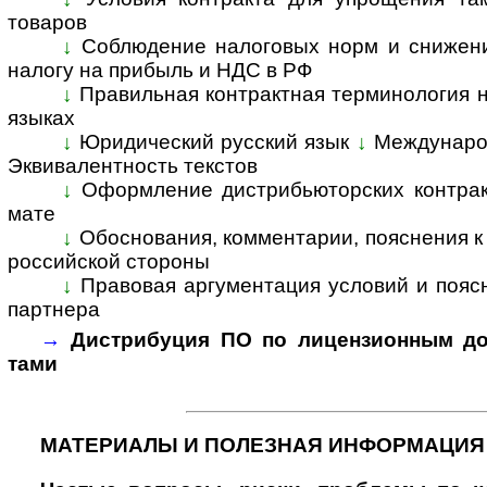
това­ров
↓
Соблюдение налоговых норм и снижени
налогу на при­быль и НДС в РФ
↓
Правильная контрактная терминология на
язы­ках
↓
Юридический русский язык
↓
Междунаро
Эк­ви­ва­лент­ность тек­с­тов
↓
Оформление дистрибьюторских контракт
мате
↓
Обоснования, комментарии, пояснения к к
рос­сий­ской сто­роны
↓
Правовая аргументация условий и поясне
парт­нера
→
Дистрибуция ПО по лицензионным дог
тами
МАТЕРИАЛЫ И ПОЛЕЗНАЯ ИНФОРМАЦИЯ