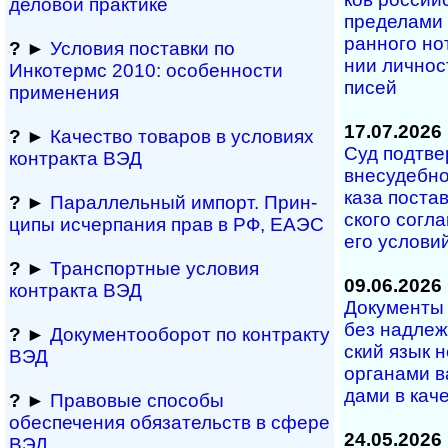
деловой практике
пре­де­ла­ми
ран­но­го но­
?
►
Условия поставки по
нии лич­но­с
Инкотермс 2010: осо­бен­нос­ти
писей
применения
17.07.2026
?
►
Качество товаров в условиях
Суд под­тве
контракта ВЭД
вне­су­деб­но
ка­за по­с­та
?
►
Параллельный им­порт. Прин­
с­ко­го со­г­
ци­пы ис­чер­па­ния прав в РФ, ЕАЭС
его ус­ло­ви
?
►
Транспортные условия
09.06.2026
контракта ВЭД
Документы н
без над­ле­ж
?
►
Документооборот по контракту
ский язык н
ВЭД
ор­га­на­ми в
да­ми в ка­че­
?
►
Правовые способы
обеспечения обяза­тельств в сфере
24.05.2026
ВЭД