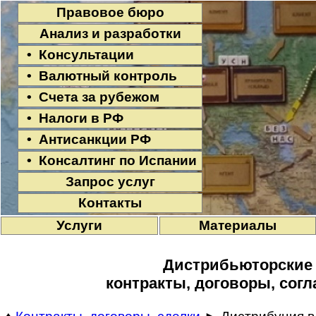
Правовое бюро
Анализ и разработки
• Консультации
• Валютный контроль
• Счета за рубежом
• Налоги в РФ
• Антисанкции РФ
• Консалтинг по Испании
Запрос услуг
Контакты
Услуги
Материалы
Дистрибьюторские
контракты, договоры, сог