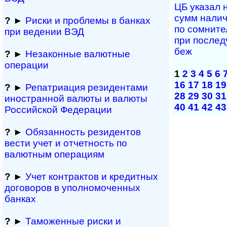
ЦБ указал н
сумм на­лич
?
►
Риски и проблемы в банках
по сом­ни­те
при ведении ВЭД
при по­сле­д
беж
?
►
Незаконные валютные
операции
1
2
3
4
5
6
16
17
18
19
?
►
Репатриация ре­зи­ден­та­ми
28
29
30
31
иностранной ва­лю­ты и валюты
40
41
42
43
Рос­сий­ской Федерации
?
►
Обязанность резиден­тов
вести учет и отчетность по
валютным операциям
?
►
Учет контрактов и кре­дит­ных
договоров в упол­номоченных
банках
?
►
Таможенные риски и