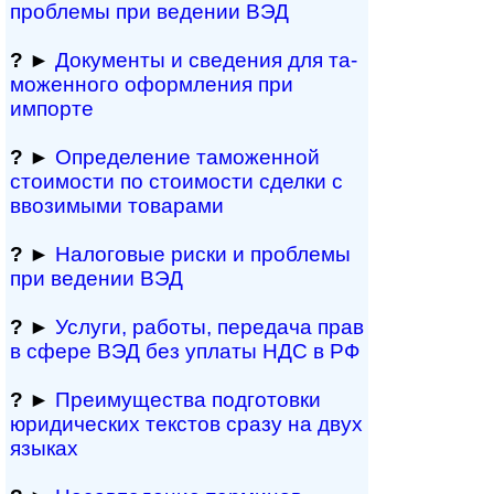
проблемы при ведении ВЭД
?
►
Документы и све­де­ния для та­
мо­жен­но­го офор­м­ле­ния при
импорте
?
►
Определение таможенной
стоимости по стоимости сделки с
ввозимыми товарами
?
►
Налоговые риски и проблемы
при ведении ВЭД
?
►
Услуги, работы, пе­ре­да­ча прав
в сфере ВЭД без уплаты НДС в РФ
?
►
Преимущества под­гото­вки
юри­ди­чес­ких тек­с­тов сразу на двух
языках