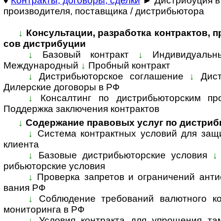
♦
Контракты, договоры, сделки
► Дистрибуция в
производителя, поставщика / дистрибьютора
↓
Консультации, разработка контрактов, пра
сов дист­ри­буции
↓
Базовый контракт
↓
Индивидуальн
Международный
↓
Пробный контракт
↓
Дистрибьюторское соглашение
↓
Дис
Дилерские договоры в РФ
↓
Консалтинг по дистрибьюторским пр
Поддержка заключения контрактов
↓
Содержание правовых услуг по дис­т­рибь
↓
Система контрактных условий для защ
кли­ента
↓
Базовые дистрибьюторские условия
↓
рибь­ю­тор­ские ус­ло­вия
↓
Проверка запретов и ограничений анти­сан
ва­ния РФ
↓
Соблюдение требований валютного кон
мони­то­ри­нга в РФ
↓
Условия контракта для упрощения там