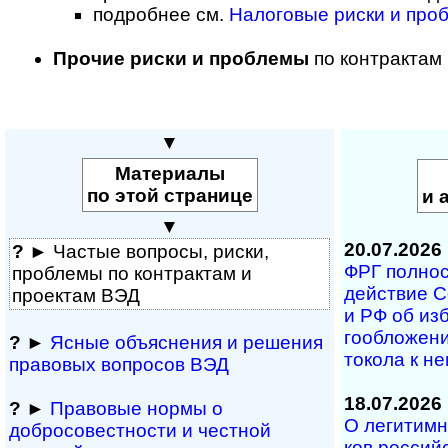
подробнее см.
Налоговые риски и про
Прочие риски и проблемы
по контрактам
▼
Материалы
по этой странице
и 
▼
20.07.2026
?
► Частые вопросы, рис­ки,
ФРГ полность
проблемы по конт­рактам и
дей­ст­вие С
проектам ВЭД
и РФ об из­б
го­об­ло­же­
?
►
Ясные объяснения и решения
то­ко­ла к н
правовых вопросов ВЭД
18.07.2026
?
►
Правовые нормы о
О легитимно
добросовестности и чест­ной
ков рос­сий­