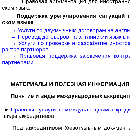
↓
Правовая аргументация для иностранног
ском языке
↓
Поддержка урегулирования ситуаций по
ском языке
→
Услуги по двуязычным договорам на анг­лий
→
Перевод договоров на анг­лий­ский язык в ка
→
Услуги по проверке и разработке ино­стра
рактов парт­неров
→
Правовая поддержка заключения конт­рак
парт­нерами
МАТЕРИАЛЫ И ПОЛЕЗНАЯ ИНФОРМАЦИЯ
Понятие и виды международных аккреди
►
Правовые услуги по международным аккред
виды аккредитивов
Под аккредитивом (безотзывным документ