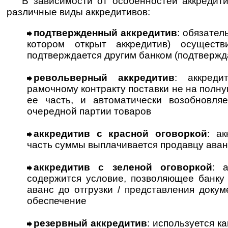
В зависимости от особенностей аккредит
различные виды аккредитивов:
подтвержденный аккредитив
: обязател
котором открыт аккредитив) осуществ
подтверждается другим банком (подтверж
револьверный аккредитив
: аккреди
рамочному контракту поставки не на полну
ее часть, и автоматически возобновл
очередной партии товаров
аккредитив с красной оговоркой
: ак
часть суммы выплачивается продавцу ава
аккредитив с зеленой оговоркой
: 
содержится условие, позволяющее банку
аванс до отгрузки / представления доку
обеспечение
резервный аккредитив
: используется ка