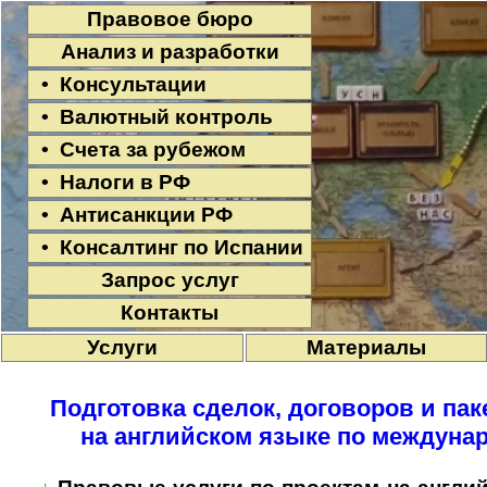
Правовое бюро
Анализ и разработки
• Консультации
• Валютный контроль
• Счета за рубежом
• Налоги в РФ
• Антисанкции РФ
• Консалтинг по Испании
Запрос услуг
Контакты
Услуги
Материалы
Подготовка сделок, договоров и па
на английском языке по междуна