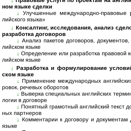
↓
Правовые услуги по проектам на англий
ном язы­ке сделки
↓
Улучшенные международно-правовые р
лийс­кого языка»
↓
Консалтинг, исследования, анализ сдел
раз­ра­ботка дого­воров
↓
Анализ пакетов договоров, документов,
лий­ском языке
↓
Определение или разработка правовой к
лий­ском языке
↓
Разработка и формулирование условий 
ском языке
↓
Применение международных английских
ро­вок, рече­вых обо­ротов
↓
Выверка специальных английских термино
ло­гии в дого­воре
↓
Понятный грамотный английский текст до
ных парт­неров
↓
Комментарии к договору и документам д
языке