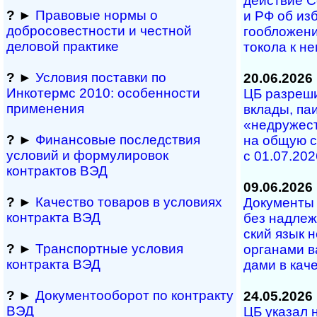
дей­ст­вие С
?
►
Правовые нормы о
и РФ об из­б
добросовестности и чест­ной
го­об­ло­же­
деловой практике
то­ко­ла к н
?
►
Условия поставки по
20.06.2026
Инкотермс 2010: осо­бен­нос­ти
ЦБ разрешил
применения
вкла­ды, паи 
«не­дру­жест
?
►
Финансовые последствия
на об­щую с
условий и формулировок
с 01.07.202
контрактов ВЭД
09.06.2026
?
►
Качество товаров в условиях
Документы н
контракта ВЭД
без над­ле­ж
ский язык н
?
►
Транспортные условия
ор­га­на­ми в
контракта ВЭД
да­ми в ка­че­
?
►
Документооборот по контракту
24.05.2026
ВЭД
ЦБ указал н