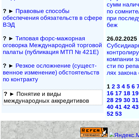
сумм на­лич
?
►
Правовые способы
по сом­ни­те
обеспечения обяза­тельств в сфере
при по­сле­д
ВЭД
беж
?
►
Типовая форс-мажор­ная
26.02.2025
оговорка Междуна­род­ной торговой
Субсидиарна
палаты (публикация МТП № 421Е)
кон­т­ро­ли­р
ком­па­нии з
?
►
Резкое осложнение (сущест­
с­ти по ре­па
вен­ное измене­ние) обсто­ятельств
лях за­ко­на 
по контракту
1
2
3
4
5
6
16
17
18
19
?
► Понятие и виды
28
29
30
31
международных аккредитивов
40
41
42
43
52
53