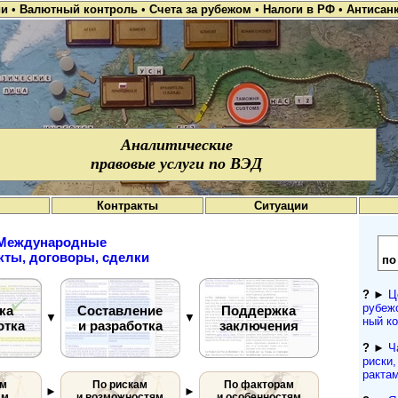
ии
•
Валютный контроль
•
Счета за рубежом
•
Налоги в РФ
•
Антисан
Аналитические
правовые услуги по ВЭД
Контракты
Ситуации
Международные
кты, договоры, сделки
по
?
►
Ц
рубежо
ка
Составление
Поддержка
▼
▼
ный ко
отка
и разработка
заключения
?
►
Ч
рис­ки
ракта
ям
По рискам
По факторам
►
►
ам
и возможностям
и особенностям