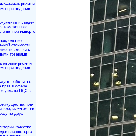
аможенные риски и
емы при ведении
окументы и све­де­
 та­мо­жен­но­го
­ле­ния при импорте
пределение
енной стоимости
имости сделки с
мыми товарами
алоговые риски и
емы при ведении
слуги, работы, пе­
ча прав в сфере
ез уплаты НДС в
реимущества под­
и юри­ди­чес­ких тек­
сразу на двух
х
ритерии качества
дов внешне­тор­го­