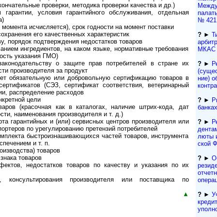
кончательные проверки, методика проверки качества и др.)
Междун
м гарантии, условия гарантийного обслуживания, отдельная
палат
а)
№ 421
о момента исчисляется), срок годности на момент поставки
охранения его качественных характеристик
?
►
Т
ву, порядок подтверждения недостатков товаров
арбитр
санием ингредиентов, на каком языке, нормативные требования
МКАС 
ность указания ГМО)
законодательству о защите прав потребителей в стране их
?
►
Р
сти производителя за продукт
(сущес
няет обязательную или добровольную сертификацию товаров в
ние) о
ертификатов (СЭЗ, сертификат соответствия, ветеринарный
контра
ции, распределение расходов
нкретной цели
?
►
Р
варов (красочная как в каталогах, наличие штрих-кода, дат
банка
сти, наименования производителя и т. д.)
рта гарантийных и (или) сервисных центров производителя или
?
►
Р
ортеров по урегулированию претензий потребителей
ден­та
омплекта быстроизнашивающихся частей товаров, инструмента
лю­ты 
печением и т. п.
ской 
оизводства) товаров
 знака товаров
?
►
О
ектов, недостатков товаров по качеству и указания по их
резиде
отчет
и, консультирования производителя или поставщика по
опера
▲
?
►
У
кре­ди
упол­н