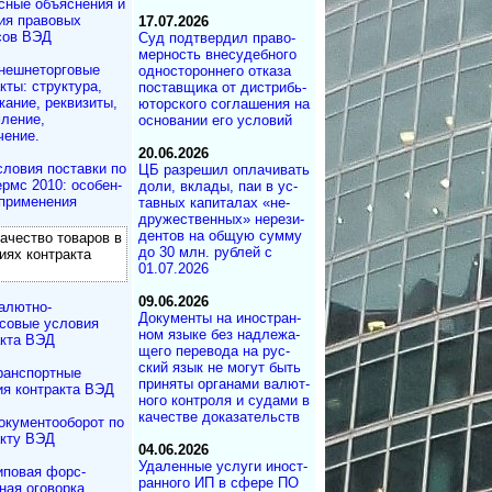
сные объяснения и
ия правовых
17.07.2026
сов ВЭД
Суд под­твер­дил пра­во­
мер­ность вне­су­деб­ного
нешнеторговые
од­но­сто­рон­не­го от­ка­за
кты: структура,
по­с­тав­щика от дист­ри­бь­
ание, реквизиты,
ю­тор­с­ко­го со­г­ла­ше­ния на
ление,
ос­но­ва­нии его ус­ло­вий
чение.
20.06.2026
словия поставки по
ЦБ разрешил опла­чи­вать
рмс 2010: осо­бен­
до­ли, вкла­ды, паи в ус­
 применения
та­в­ных ка­пи­та­лах «не­
дру­жест­вен­ных» не­ре­зи­
ден­тов на об­щую сум­му
чество товаров в
до 30 млн. руб­лей с
иях контракта
01.07.2026
09.06.2026
алютно-
Документы на ино­ст­ран­
совые условия
ном язы­ке без над­ле­жа­
акта ВЭД
ще­го пе­ре­во­да на рус­
ский язык не мо­гут быть
ранспортные
при­ня­ты ор­га­на­ми ва­лют­
ия контракта ВЭД
но­го кон­т­ро­ля и су­да­ми в
ка­че­ст­ве до­ка­за­те­ль­ств
окументооборот по
акту ВЭД
04.06.2026
Удаленные услуги ино­ст­
иповая форс-
ран­но­го ИП в сфе­ре ПО
ная оговорка