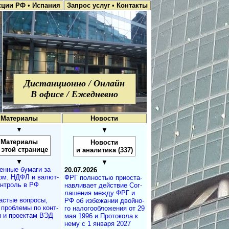
кции РФ
•
Испания
Запрос услуг
•
Контакты
Дистанционно / Онлайн
В офисе / Ежедневно
Материалы
Новости
▼
▼
Материалы
Новости
 этой странице
и аналитика (337)
▼
▼
енные бумаги за
20.07.2026
м. НДФЛ и ва­лют­
ФРГ полностью при­ос­та­
н­т­роль в РФ
на­в­ли­ва­ет дей­ст­вие Со­г­
ла­ше­ния меж­ду ФРГ и
астые вопросы,
РФ об из­бе­жа­нии двой­но­
, проблемы по конт­
го на­ло­го­об­ло­же­ния от 29
м и проектам ВЭД
мая 1996 и Про­то­ко­ла к
нему с 1 ян­ва­ря 2027