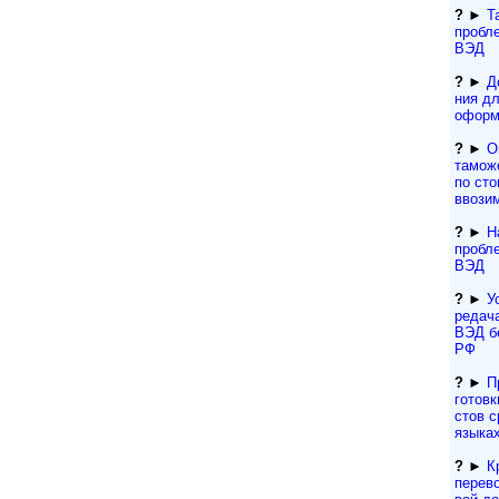
?
►
Т
пробл
ВЭД
?
►
Д
ния для
офор­м
?
►
О
тамож
по сто
ввози
?
►
Н
пробл
ВЭД
?
►
У
ре­да­
ВЭД б
РФ
?
►
П
гото­вк
с­тов 
языка
?
►
К
перево