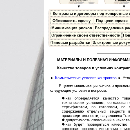
▼
▼
Контракты и договоры под конкретные 
Обезопасить сделку
Под цели сделки
Минимизация рисков
Распределение ра
Ограничение своей ответственности
По
Типовые разработки
Электронные доку
МАТЕРИАЛЫ И ПОЛЕЗНАЯ ИНФОРМАЦ
Качество товаров в условиях контрак
►
Коммерческие условия контрактов
► Усло
В целях минимизации рисков и проблем 
следующие условия и вопросы:
как определяется качество тов
техническим условиям, согласован
сертификатам, по каталогам, по 
содержанию отдельных веществ в
производительности, на условиях "тако
допустимость отклонений в качеств
как будет проверяться качество 
сплошная проверка, испытания, сличе