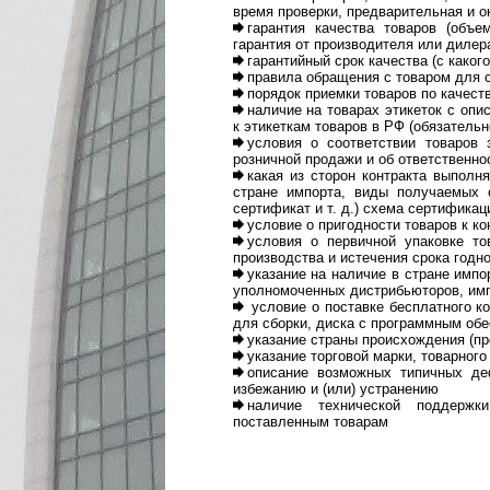
время проверки, предварительная и о
гарантия качества товаров (объе
гарантия от производителя или дилер
гарантийный срок качества (с каког
правила обращения с товаром для с
порядок приемки товаров по качест
наличие на товарах этикеток с опи
к этикеткам товаров в РФ (обязатель
условия о соответствии товаров 
розничной продажи и об ответственно
какая из сторон контракта выпол
стране импорта, виды получаемых с
сертификат и т. д.) схема сертифика
условие о пригодности товаров к ко
условия о первичной упаковке то
производства и истечения срока годно
указание на наличие в стране импо
уполномоченных дистрибьюторов, имп
условие о поставке бесплатного к
для сборки, диска с программным обес
указание страны происхождения (пр
указание торговой марки, товарного
описание возможных типичных деф
избежанию и (или) устранению
наличие технической поддержк
поставленным товарам