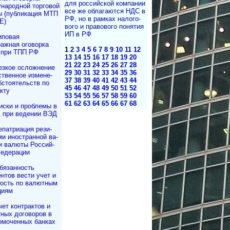
для рос­сий­с­кой ком­па­нии
а­род­ной торговой
все же об­ла­га­ю­т­ся НДС в
ы (публикация МТП
РФ, но в рам­ках на­ло­го­
Е)
во­го и пра­во­во­го по­ня­тия
ИП в РФ
иповая
ажная оговорка
1
2
3
4
5
6
7
8
9
10
11
12
при ТПП РФ
13
14
15
16
17
18
19
20
21
22
23
24
25
26
27
28
езкое осложнение
29
30
31
32
33
34
35
36
т­вен­ное измене­
37
38
39
40
41
42
43
44
бсто­ятельств по
45
46
47
48
49
50
51
52
кту
53
54
55
56
57
58
59
60
61
62
63
64
65
66
67
68
иски и проблемы в
х при ведении ВЭД
епатриация ре­зи­
­ми иностранной ва­
и валюты Рос­сий­
Федерации
бязанность
н­тов вести учет и
ность по валютным
циям
чет контрактов и
т­ных договоров в
омоченных банках