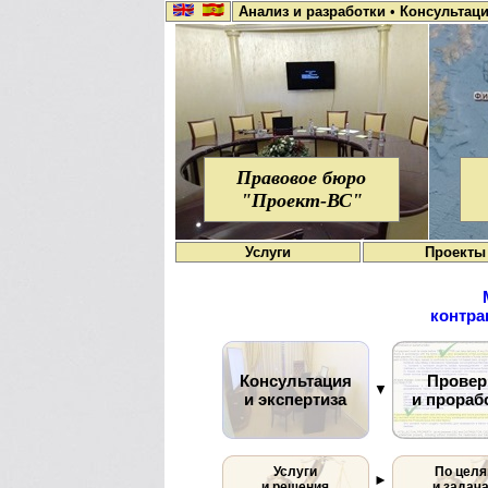
Анализ и разработки
•
Консультац
Правовое бюро
"Проект-ВС"
Услуги
Проекты
контра
Консультация
Провер
▼
и экспертиза
и прораб
Услуги
По цел
►
и решения
и задач