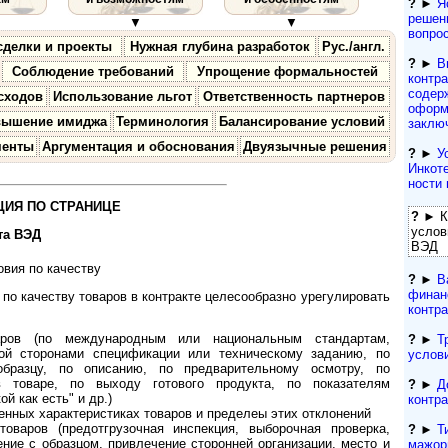
?
►
Я
решен
▼
▼
вопро
сделки и проекты
Нужная глубина разработок
Рус./англ.
?
►
В
Соблюдение требований
Упрощение формальностей
контра
содерж
сходов
Использование льгот
Ответственность партнеров
оформ
вышение имиджа
Терминология
Балансирование условий
заклю
менты
Аргументация и обоснования
Двуязычные решения
?
►
У
Инкоте
нос­ти
ИЯ ПО СТРАНИЦЕ
?
► Ка
услов
та ВЭД
ВЭД
вия по качеству
?
►
В
финан
по качеству товаров в контракте целесообразно урегулировать
контр
аров (по международным или национальным стандартам,
?
►
Т
ной сторонами спецификации или техническому заданию, по
услов
образцу, по описанию, по предварительному осмотру, по
 товаре, по выходу готового продукта, по показателям
?
►
Д
й как есть" и др.)
контр
енных характеристиках товаров и пределеы этих отклонений
товаров (предотгрузочная инспекция, выборочная проверка,
?
►
Т
ние с образцом, привлечение сторонней организации, место и
мажор­