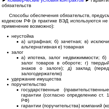
►
Коммерческие условия контрактов
► Гаранти
обязательств
Способы обеспечения обязательств, преду
кодексом РФ (в практике ВЭД используются не 
применение возможно):
неустойка
а) штрафная; б) зачетная; в) исключи
альтернативная е) товарная
залог
а) ипотека, залог недвижиммости; б) 
залог товаров в обороте; г) тверды
знаков о залоге); д) заклад (пере
залогодержателю)
удержание имущества
поручительство
государственные (правительственн
гарантии (согласно определению ст. 
РФ)
гарантии (поручительства) компаний (к