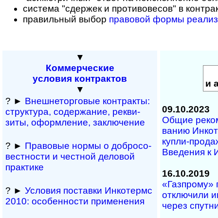
система "сдержек и противовесов" в контра
правильный выбор
правовой формы реализ
▼
Коммерческие
условия контрактов
и 
▼
? ►
Внешнеторговые кон­т­рак­ты:
09.10.2023
струк­тура, содер­жа­ние, рек­ви­
Общие ре­ко­м
зиты, офо­р­м­ле­ние, зак­лю­чение
ва­нию Ин­ко­
куп­ли-­про­да­
? ►
Правовые нормы о доб­ро­со­
Вве­де­ния к 
вест­но­сти и чест­ной дело­вой
прак­тике
16.10.2019
«Газпрому» 
? ►
Условия поста­вки Инко­термс
отключили и
2010: осо­бен­нос­ти при­ме­нения
через спутн