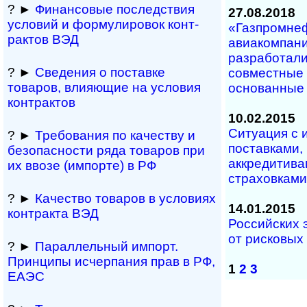
? ►
Финансовые послед­ст­вия
27.08.2018
усло­вий и фор­му­ли­ро­вок кон­т­
«Газпромне
рак­тов ВЭД
авиакомпания
разработали
? ►
Сведения о пос­тав­ке
совместные 
товаров, вли­я­ю­щие на усло­вия
основанные 
кон­т­рактов
10.02.2015
Ситуация с
? ►
Требования по ка­чес­тву и
поставками,
безо­пас­но­сти ряда това­ров при
аккредитива
их ввозе (им­по­р­те) в РФ
страховками
? ►
Качество това­ров в усло­виях
14.01.2015
кон­т­ра­кта ВЭД
Российских 
от рисковых
? ►
Параллельный им­порт.
Прин­ципы ис­чер­па­ния прав в РФ,
1
2
3
ЕАЭС