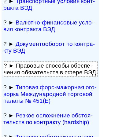
? ►
Транспортные усло­вия кон­т­
ра­кта ВЭД
? ►
Валютно-фи­нан­со­вые усло­
вия кон­т­ра­кта ВЭД
? ►
Документо­обо­рот по кон­т­ра­
кту ВЭД
? ► Правовые спо­собы обе­спе­
че­ния обя­за­тельств в сфере ВЭД
? ►
Типовая форс-­ма­жо­р­ная ого­
во­рка Меж­ду­на­род­ной тор­го­вой
па­ла­ты № 451(Е)
? ►
Резкое осло­ж­не­ние обсто­я­
тельств по кон­т­рак­ту (hardship)
? ►
Типовая ар­бит­раж­ная ого­во­