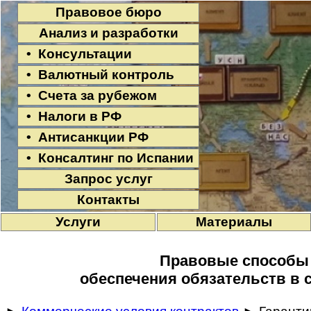
Правовое бюро
Анализ и разработки
• Консультации
• Валютный контроль
• Счета за рубежом
• Налоги в РФ
• Антисанкции РФ
• Консалтинг по Испании
Запрос услуг
Контакты
Услуги
Материалы
Правовые способы
обеспечения обязательств в 