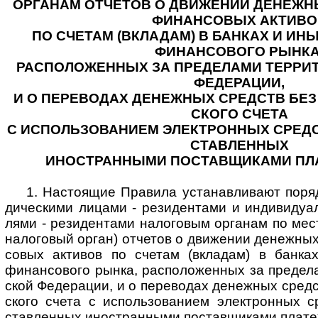
ОРГАНАМ ОТЧЕТОВ О ДВИЖЕНИИ ДЕНЕЖН
ФИНАН­СО­ВЫХ АКТИ­В
ПО СЧЕТАМ (ВКЛАДАМ) В БАНКАХ И ИН
ФИНАН­СО­ВОГО РЫНКА
РАСПОЛОЖЕННЫХ ЗА ПРЕДЕЛАМИ ТЕРРИТ
ФЕДЕ­РА­ЦИИ,
И О ПЕРЕВОДАХ ДЕНЕЖНЫХ СРЕДСТВ БЕЗ 
СКОГО СЧЕТА
С ИСПОЛЬЗОВАНИЕМ ЭЛЕКТРОННЫХ СРЕДС
СТАВ­ЛЕН­НЫХ
ИНОСТРАННЫМИ ПОСТАВЩИКАМИ ПЛ
1. Настоящие Правила устанавливают поряд
дичес­кими лицами - рези­ден­тами и инди­ви­ду­ал
лями - рези­ден­тами нало­говым орга­нам по мест
нало­говый орган) отче­тов о дви­же­нии денеж­н
совых акти­вов по сче­там (вкла­дам) в бан­ка
финан­сового рынка, рас­поло­жен­ных за пре­де­л
ской Феде­рации, и о пере­водах денеж­ных средст
ского счета с исполь­зова­нием элект­ронных с
став­лен­ных иност­ран­ными постав­щиками плате