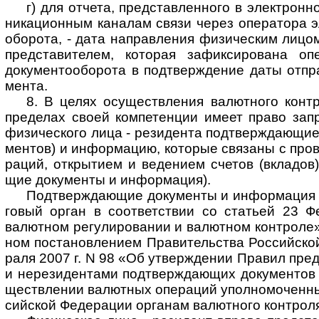
г) для отчета, представленного в элект­рон­н
ни­ка­ци­он­ным кана­лам связи через опе­ра­тора эл
обо­рота, - дата нап­рав­ле­ния физи­чес­ким лицо
пред­ста­ви­те­лем, кото­рая зафик­си­ро­вана опе­
доку­мен­то­обо­рота в под­тверж­де­ние даты отпра
мента.
8. В целях осуществления валютного конт
пре­де­лах своей ком­пе­тен­ции имеет право запр
физи­чес­кого лица - рези­дента под­тверж­даю­щи
мен­тов) и инфор­ма­цию, кото­рые свя­заны с про­
ра­ций, откры­тием и веде­нием сче­тов (вкла­дов
щие доку­менты и инфор­мация).
Подтверждающие документы и информация пре
го­вый орган в соот­вет­ст­вии со ста­тьей 23 
валют­ном регу­ли­ро­ва­нии и валют­ном конт­роле»
ном поста­нов­ле­нием Пра­ви­тель­ства Рос­сий­ск
раля 2007 г. N 98 «Об утверж­де­нии Пра­вил пред­
и нере­зи­ден­тами подт­верж­даю­щих доку­мен­то
щест­вле­нии валют­ных опе­ра­ций упол­но­мо­чен­н
сий­ской Феде­ра­ции орга­нам валют­ного конт­рол