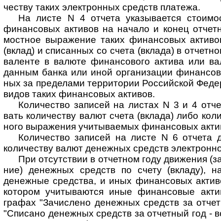
че­ству таких элект­рон­ных средств пла­тежа.
На листе N 4 отчета указывается стоимос
финан­со­вых акти­вов на начало и конец отчет­
мост­ное выра­жение таких финан­совых акти­вов
(вклад) и спи­сан­ных со счета (вклада) в отчет­н
ва­ле­нте в валюте финан­со­вого актива или ва
дан­ным банка или иной орга­ни­за­ции финан­со­в
ных за пре­де­лами тер­ри­то­рии Рос­сий­ской Феде
видов таких финан­со­вых акти­вов.
Количество записей на листах N 3 и 4 отчета
вать коли­че­с­тву валют счета (вклада) либо коли
ного выра­же­ния учи­ты­вае­мых финан­совых акти­
Количество записей на листе N 6 отчета дол
коли­че­ству валют денеж­ных средств эле­кт­рон­н
При отсутствии в отчетном году движения (зачи
ние) денеж­ных средств по счету (вкладу), на 
денеж­ные сред­ства, и иных финан­со­вых акти­в
кото­ром учи­ты­ваю­тся иные финан­со­вые актив
гра­фах "Зачи­слено денеж­ных средств за отчет­
"Спи­сано денеж­ных средств за отчет­ный год - в