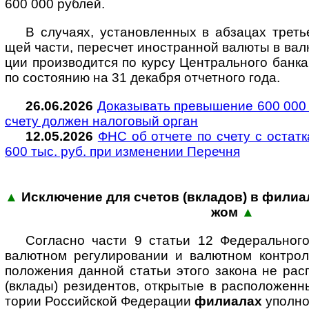
600 000 руб­лей.
В случаях, установленных в абзацах третьем
щей части, пере­счет ино­ст­ран­ной валюты в вал
ции про­из­во­ди­тся по курсу Цент­раль­ного банка
по состо­я­нию на 31 дека­бря отчет­ного года.
26.06.2026
Доказывать превышение 600 000 
счету дол­жен нало­го­вый орган
12.05.2026
ФНС об отчете по счету с остатк
600 тыс. руб. при изме­не­нии Пере­чня
▲
Исключение для счетов (вкладов) в филиал
жом
▲
Согласно части 9 статьи 12 Феде­раль­но
валют­ном регу­ли­ро­ва­нии и валют­ном конт­ро
поло­же­ния дан­ной ста­тьи этого закона не рас­п
(вкла­ды) рези­ден­тов, откры­тые в рас­поло­жен­н
то­рии Рос­сий­ской Феде­ра­ции
фили­а­лах
упол­но