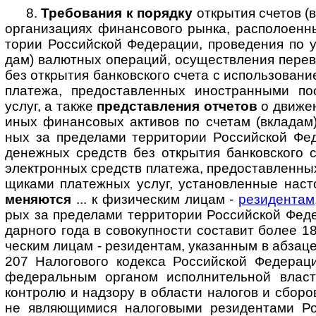
8.
Требования к порядку
открытия счетов (в
орга­ни­за­циях финан­со­вого рынка, рас­по­ло­ен­
то­рии Рос­сий­ской Феде­ра­ции, про­ве­де­ния по 
дам) валют­ных опе­ра­ций, осу­щест­вле­ния пере
без откры­тия бан­ков­ского счета с исполь­зо­ва­н
пла­тежа, предо­став­лен­ных ино­ст­ран­ными по
услуг, а также
пред­став­ле­ния отче­тов
о дви­же
иных финан­со­вых акти­вов по сче­там (вкла­дам) 
ных за пре­де­лами тер­ри­то­рии Рос­сий­ской Фед
денеж­ных средств без откры­тия бан­ков­ского с
эле­кт­рон­ных средств пла­тежа, предо­став­лен­ны
щи­ками пла­теж­ных услуг, уста­нов­лен­ные наст
ме­ня­ются
... к физи­чес­ким лицам -
рези­ден­там
рых за пре­де­лами тер­ри­то­рии Рос­сий­ской Феде
дар­ного года в сово­куп­но­сти соста­вит более 
чес­ким лицам - рези­ден­там, ука­зан­ным в абзаце
207 Нало­го­вого коде­кса Рос­сий­ской Феде­ра­ц
феде­раль­ным орга­ном испол­ни­тель­ной вла­ст
конт­ролю и над­зору в обла­сти нало­гов и сбо­ро
не явля­ю­щи­мися нало­го­выми рези­ден­тами Ро