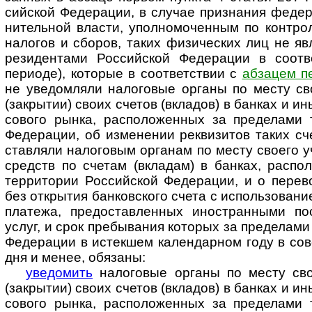
сий­ской Феде­ра­ции, в слу­чае при­зна­ния феде
ни­тель­ной вла­сти, упол­но­мо­чен­ным по конт­р
нало­гов и сбо­ров, таких физи­чес­ких лиц не яв
рези­ден­тами Рос­сий­ской Феде­ра­ции в соот­ве
пери­оде), кото­рые в соот­вет­ст­вии с
абза­цем п
не уве­дом­ляли нало­го­вые органы по месту св
(закры­тии) своих сче­тов (вкла­дов) в бан­ках и и
со­вого рынка, рас­по­ло­жен­ных за пре­де­лами т
Феде­ра­ции, об изме­не­нии рек­визи­тов таких сче
став­ляли нало­говым орга­нам по месту сво­его у
средств по сче­там (вкла­дам) в бан­ках, рас­по
тер­рито­рии Рос­сий­ской Феде­ра­ции, и о пере­
без откры­тия бан­ков­ского сче­та с исполь­зо­ва­н
пла­тежа, предо­став­лен­ных ино­ст­ран­ными по
услуг, и срок пре­быва­ния кото­рых за пре­де­лами
Феде­ра­ции в истек­шем кален­дар­ном году в сово
дня и менее, обя­заны:
уведомить
налоговые органы по месту свое
(закры­тии) своих сче­тов (вкла­дов) в бан­ках и и
со­вого рынка, рас­по­ло­жен­ных за пре­де­лами т