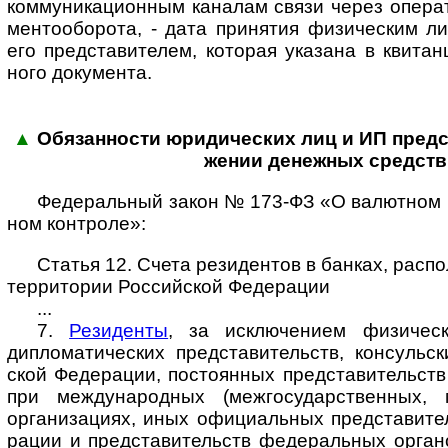
ком­му­ни­ка­ци­он­ным кана­лам связи через опе­ра­
мен­то­обо­рота, - дата при­ня­тия физи­чес­ким 
его пред­ста­ви­те­лем, кото­рая ука­зана в кви­та­
ного доку­мента.
▲
Обязанности юридических лиц и ИП пред­ст
же­нии денеж­ных средств
Федеральный закон № 173-ФЗ «О валютном ре
ном конт­роле»:
Статья 12. Счета резидентов в банках, рас
территории Российской Федерации
...
7.
Резиденты
, за исключением физическ
диплома­ти­чес­ких пред­ста­ви­тельств, кон­суль­с
ской Феде­ра­ции, посто­ян­ных пред­ста­ви­тельств
при меж­ду­на­род­ных (меж­го­су­дар­ст­вен­ных, м
орга­ни­за­циях, иных офи­ци­аль­ных пред­ста­ви­т
ра­ции и пред­ста­ви­тельств феде­ра­ль­ных орга­н