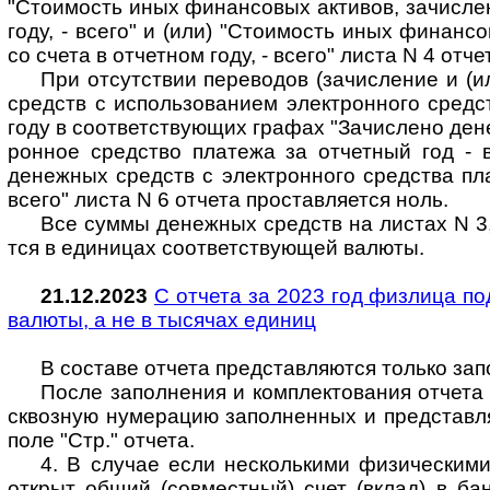
"Стои­мость иных финан­со­вых акти­вов, зачи­сле
году, - всего" и (или) "Стои­мость иных финан­со­
со счета в отчет­ном году, - всего" листа N 4 отчет
При отсутствии переводов (зачисление и (и
средств с исполь­зо­ва­нием элект­рон­ного сред­
году в соот­вет­ст­ву­ющих гра­фах "Зачи­слено де
рон­ное сред­ство пла­тежа за отчет­ный год - 
денеж­ных средств с элект­рон­ного сред­ства пла
всего" листа N 6 отчета про­став­ля­ется ноль.
Все суммы денежных средств на листах N 3, 4
тся в еди­ни­цах соот­вет­ст­вую­щей валюты.
21.12.2023
С отчета за 2023 год физлица под
валюты, а не в тыся­чах еди­ниц
В составе отчета представляются только зап
После заполнения и комплектования отчета н
сквоз­ную нуме­ра­цию запол­нен­ных и пред­став­л
поле "Стр." отчета.
4. В случае если несколькими физическими 
открыт общий (сов­мест­ный) счет (вклад) в бан