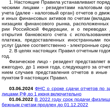
1. Настоящие Правила устанавливают порядо
чес­кими лицами - рези­ден­тами нало­говым ор
учета (далее - нало­го­вый орган) отче­тов о дви
и иных финан­совых акти­вов по сче­там (вкла­дам
низа­циях финан­со­вого рынка, рас­поло­жен­ных 
рии Рос­сий­ской Феде­рации, и о пере­водах
откры­тия бан­ков­ского счета с исполь­зова­ние
пла­тежа, предо­став­лен­ных ино­ст­ран­ными по
услуг (далее соот­вет­ст­венно - эле­кт­рон­ные сре
2. В целях настоящих Правил отчетным годом 
год.
Физическое лицо - резидент представляет в
еже­годно, до 1 июня года, следу­ю­щего за отчет
нием слу­чаев пред­став­ления отче­тов в иные с
пун­к­том 9 насто­ящих Правил.
03.06.2024
ФНС о сроке сдачи отчетов по 
ли­цами РФ до 1 июня вклю­чи­тельно
01.06.2022
В 2022 году срок подачи физлица
беж­ным сче­там про­длен до 01.12.2022