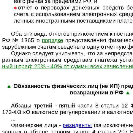
вого рынка за пре­де­лами РФ, и
отчет о переводах денежных средств без 
счета с ис­поль­зо­ва­нием эле­кт­рон­ных сред
лен­ных ино­ст­ран­ными пос­тав­щи­ками пла­т
Оба эти вида отчетов приложением к поста­нов
РФ № 1365 о
поря­дке
пред­став­ле­ния физи­чес
зару­беж­ным сче­там све­дены в одну отчет­ную ф
Однако следует учитывать, что за непред­став­
ран­ным эле­кт­рон­ным сред­ст­вам пла­тежа уста
ный штраф 20% - 40% от суммы всех зачи­сле­ний
▲
Обязанность физи­чес­ких лиц (не ИП) пред
воз­вра­ще­нии в РФ
▲
Абзацы третий - пятый части 8 ста­тьи 12 
173-ФЗ «О валют­ном регу­ли­ро­ва­нии и валют­ном
...
Физические лица -
резиденты
(за исклю­че­ни
зан­ных в абзаце пер­вом пун­кта 4 ста­тьи 207 Н