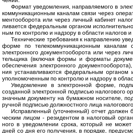
че­нии.
Формат уведомления, направляемого в элект
ком­му­ни­ка­ци­он­ным кана­лам связи через опе­ра­
мен­то­обо­рота или через лич­ный каби­нет нало­го
ли­ва­ется феде­раль­ным орга­ном испол­ни­тель­но
ным по конт­ролю и над­зору в обла­сти нало­гов и 
Технические требования к направлению уведо
форме по теле­ком­му­ни­ка­ци­он­ным кана­лам 
элект­рон­ного доку­мен­то­обо­рота или через лич­
тель­щика (вклю­чая формы и фор­маты доку­мен­
обе­спе­че­ния элект­рон­ного доку­мен­то­обо­рота
ния уста­нав­ли­ваю­тся феде­раль­ным орга­ном и
упол­но­мо­чен­ным по конт­ролю и над­зору в обла­с
Уведомление в электронной форме, подписан
создан­ной элект­рон­ной под­пи­сью нало­го­вого о
знач­ным доку­менту на бумаж­ном носи­теле, под­п
руч­ной под­пи­сью долж­ност­ного лица нало­го­вог
Исправленный (уточненный) отчет должен бы
чес­ким лицом - рези­ден­том в нало­го­вый орган
ного в уве­дом­ле­нии срока, кото­рый не може
дней со дня его полу­че­ния, в поря­дке, преду­смо