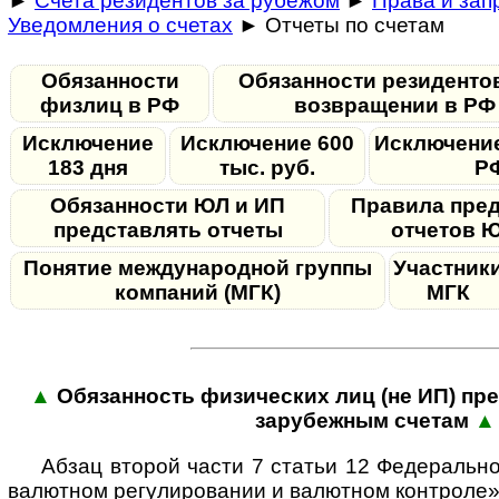
►
Счета резидентов за рубежом
►
Права и зап
Уведомления о счетах
► Отчеты по счетам
Обязанности
Обязанности резиденто
физлиц в РФ
возвращении в РФ
Исключение
Исключение 600
Исключение
183 дня
тыс. руб.
Р
Обязанности ЮЛ и ИП
Правила пре
представлять отчеты
отчетов 
Понятие международной группы
Участник
компаний (МГК)
МГК
▲
Обязанность физи­ческих лиц (не ИП) пре
зару­беж­ным сче­там
▲
Абзац второй части 7 статьи 12 Феде­раль­
валют­ном регу­ли­ро­вании и валют­ном конт­роле»