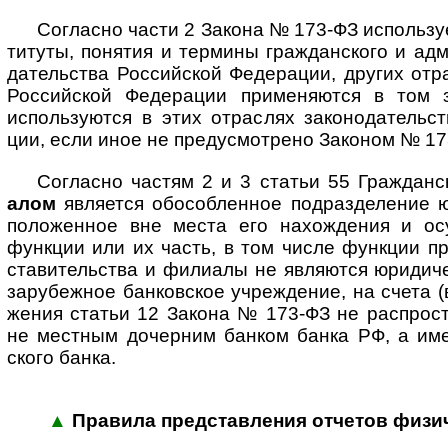
Согласно части 2 Закона № 173-ФЗ исполь­зу­
ти­туты, поня­тия и тер­ми­ны граж­дан­ского и адми­
да­тель­ства Рос­сий­ской Феде­рации, дру­гих отра­
Рос­сий­ской Феде­ра­ции при­ме­ня­ются в том 
исполь­зу­ются в этих отра­с­лях зако­но­да­тель­с
ции, если иное не пре­ду­смот­рено Зако­ном № 1
Согласно частям 2 и 3 статьи 55 Граждан­с
алом
явля­ется обо­соб­лен­ное под­раз­де­ле­ние 
по­ло­жен­ное вне места его нахож­де­ния и ос
функ­ции или их часть, в том числе функ­ции пред
ста­ви­тель­ства и фили­алы не явля­ются юри­ди­
зару­беж­ное бан­ков­ское учреж­де­ние, на счета (
же­ния ста­тьи 12 Закона № 173-ФЗ не рас­про­ст
не мест­ным дочер­ним бан­ком банка РФ, а им
ского банка.
▲
Правила представления отчетов физи