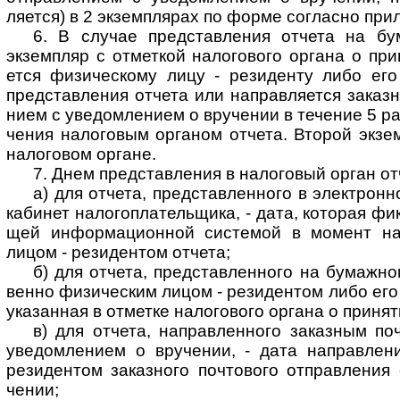
ляется) в 2 экземп­лярах по форме согла­сно при
6. В случае представления отчета на бу
экзем­пляр с отмет­кой нало­го­вого органа о при­
ется физи­чес­кому лицу - рези­де­нту либо его
пред­став­ле­ния отчета или нап­рав­ля­ется заказ­
нием с уве­дом­ле­нием о вру­че­нии в тече­ние 5 р
че­ния нало­го­вым орга­ном отчета. Вто­рой экзем
нало­го­вом органе.
7. Днем представления в налоговый орган отч
а) для отчета, представленного в элект­рон­
каби­нет нало­го­пла­тель­щика, - дата, кото­рая фик
щей инфор­ма­ци­он­ной сис­те­мой в момент нап
лицом - рези­ден­том отчета;
б) для отчета, представленного на бумаж­ном
венно физи­чес­ким лицом - рези­ден­том либо его п
ука­зан­ная в отме­тке нало­го­вого органа о при­ня­
в) для отчета, направленного заказным поч
уве­дом­ле­нием о вру­че­нии, - дата нап­рав­ле­
рези­ден­том заказ­ного поч­то­вого отправ­ления
чении;