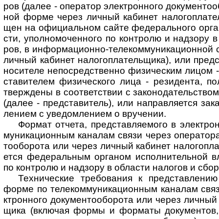
ров (далее - опе­ра­тор эле­кт­рон­ного доку­мен­то­о
ной форме через лич­ный каби­нет нало­го­пла­тел
щен на офи­ци­аль­ном сайте феде­раль­ного орган
сти, упол­но­мо­чен­ного по конт­ролю и над­зору в
ров, в инфор­ма­цион­но-­теле­ком­му­ни­ка­ци­он­ной
лич­ный каби­нет нало­го­пла­тель­щика), или пред­
носи­теле непо­сред­ст­венно физи­чес­ким лицом 
ста­ви­те­лем физи­чес­кого лица - рези­де­нта, по
тверж­дены в соот­вет­ст­вии с зако­но­да­тель­ст­во
(далее - пред­ста­ви­тель), или нап­рав­ля­ется за
ле­нием с уве­дом­ле­нием о вру­чении.
Формат отчета, представляемого в электрон
му­ни­ка­ци­он­ным кана­лам связи через опе­ра­тора
то­обо­рота или через лич­ный каби­нет нало­го­пла­
ется феде­раль­ным орга­ном испол­ни­тель­ной вл
по конт­ролю и над­зору в обла­сти нало­гов и сбо­
Технические требования к представлению о
форме по теле­ком­му­ни­ка­ци­он­ным кана­лам свя
кт­рон­ного доку­мен­то­обо­рота или через лич­ный 
щика (вклю­чая формы и фор­маты доку­мен­тов, 