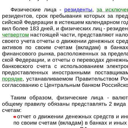
Физические лица -
резиденты
,
за исклю­че
рези­ден­тов, срок пре­бы­ва­ния кото­рых за пре­д
сий­ской Феде­ра­ции в истек­шем кален­дар­ном год
вил более 183 дней, и физи­чес­ких лиц - рези­ден­
чет­вер­том
насто­ящей части, пред­став­ляют нало­
своего учета отчеты о дви­же­нии денеж­ных сре
акти­вов по своим сче­там (вкла­дам) в бан­ка
финан­со­вого рынка, распо­ло­жен­ных за пре­де­ла
ской Феде­ра­ции, и от­четы о пере­во­дах денеж­
бан­ков­ского счета с исполь­зо­ва­нием элект­р
предо­став­лен­ных ино­ст­ран­ными постав­щи­к
поря­дке
, уста­нав­ли­ва­е­мом Пра­ви­тель­ст­вом Р
согла­сова­нию с Цент­раль­ным бан­ком Рос­сий­ск
Таким образом, физические лица - валют
общему пра­вилу обя­заны пред­став­лять 2 вида 
сче­там:
отчет о движении денежных средств и ины
по своим сче­там (вкла­дам) в бан­ках и иных 