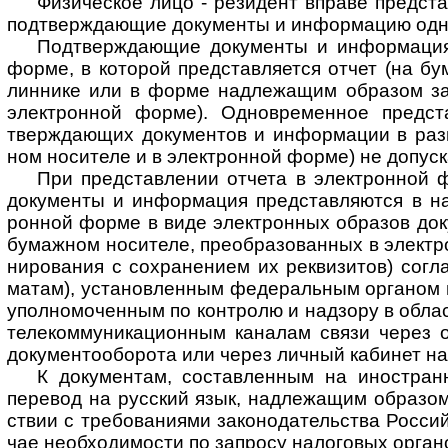
Физическое лицо - резидент вправе представ
под­тверж­даю­щие доку­менты и инфор­ма­цию одн
Подтверждающие документы и информация
форме, в кото­рой пред­став­ля­ется отчет (на бу
лин­нике или в форме над­лежа­щим обра­зом за
эле­кт­рон­ной форме). Одно­вре­мен­ное пред­с
тверж­даю­щих доку­мен­тов и инфор­ма­ции в ра
ном носи­теле и в элект­рон­ной форме) не допу­ск
При представлении отчета в электронной ф
доку­менты и инфор­ма­ция пред­став­ля­ются в на
рон­ной форме в виде элект­рон­ных обра­зов доку
бумаж­ном носи­теле, пре­об­ра­зо­ван­ных в элект
ни­ро­вания с сохра­не­нием их рек­ви­зи­тов) согл
ма­там), уста­нов­лен­ным феде­раль­ным орга­ном и
упол­но­мо­чен­ным по конт­ролю и над­зору в обла­
теле­ком­му­ни­ка­ци­он­ным кана­лам связи через о
доку­мен­то­обо­рота или через лич­ный каби­нет нал
К документам, составленным на иностранно
пере­вод на рус­ский язык, над­ле­жа­щим обра­зом
ст­вии с тре­бо­ва­ни­ями зако­но­да­тель­ства Рос­с
чае необ­хо­ди­мо­сти по зап­росу нало­го­вых орга­н