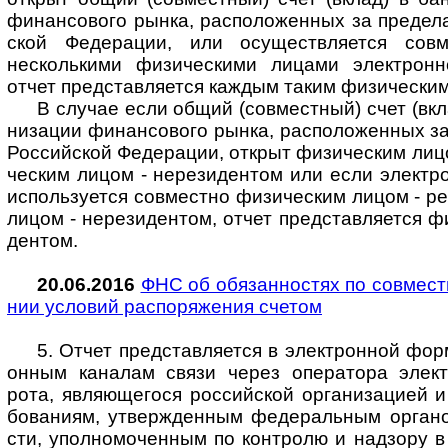
финан­со­вого рынка, рас­по­ло­жен­ных за пре­де­л
ской Феде­ра­ции, или осу­щест­в­ля­е­тся сов­м
несколь­кими физи­чес­кими лицами эле­кт­рон­н
отчет пред­став­ля­ется каж­дым таким физи­чес­ким
В случае если общий (совместный) счет (вкла
ни­за­ции финан­со­вого рынка, рас­по­ло­жен­ных за
Рос­сий­ской Феде­ра­ции, отк­рыт физи­чес­ким лиц
чес­ким лицом - нере­зи­ден­том или если эле­кт­р
исполь­зу­ется сов­мес­тно физи­чес­ким лицом - ре
лицом - нере­зи­ден­том, отчет пред­став­ля­ется ф
ден­том.
20.06.2016
ФНС об обязанностях по совместн
нии усло­вий рас­по­ря­же­ния сче­том
5. Отчет представляется в электронной форме
он­ным кана­лам связи через опе­ра­тора элект­р
рота, явля­ю­ще­гося рос­сий­ской орга­ни­за­цией и
бо­ва­ниям, утверж­ден­ным феде­раль­ным орга­но
сти, упол­но­мо­чен­ным по конт­ролю и над­зору в