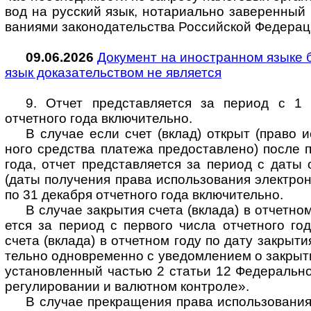
вод на рус­ский язык, нота­ри­ально заве­рен­ный в
ва­ни­ями зако­но­да­тель­ства Рос­сий­ской Феде­ра­
09.06.2026
Документ на иностранном языке б
язык дока­за­тель­ст­вом не явля­ется
9. Отчет представляется за период с 1
отчетного года вклю­чи­тельно.
В случае если счет (вклад) открыт (право исп
ного сред­ства пла­тежа предо­став­лено) после п
года, отчет пред­став­ля­ется за период с даты 
(даты полу­че­ния права исполь­зо­ва­ния элект­рон
по 31 дека­бря отчет­ного года вклю­чи­тельно.
В случае закрытия счета (вклада) в отчетном 
ется за период с пер­вого числа отчет­ного го
счета (вклада) в отчет­ном году по дату закры­ти
тельно одно­вре­менно с уве­дом­ле­нием о закры­т
уста­нов­лен­ный час­тью 2 ста­тьи 12 Феде­раль­
регу­ли­ро­ва­нии и валют­ном конт­роле».
В случае прекращения права исполь­зо­ва­ния э