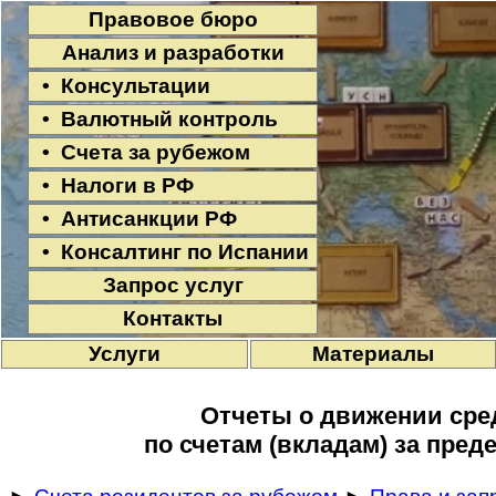
Правовое бюро
Анализ и разработки
• Консультации
• Валютный контроль
• Счета за рубежом
• Налоги в РФ
• Антисанкции РФ
• Консалтинг по Испании
Запрос услуг
Контакты
Услуги
Материалы
Отчеты о движении сре
по счетам (вкладам) за пре