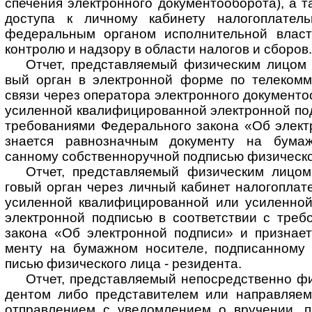
спе­че­ния эле­кт­рон­ного доку­мен­то­обо­рота), а 
дос­тупа к лич­ному каби­нету нало­го­пла­тель­
феде­раль­ным орга­ном испол­ни­тель­ной вла­ст
конт­ролю и над­зору в обла­сти нало­гов и сбо­ров.
Отчет, представляемый физическим лицом 
вый орган в элект­рон­ной форме по теле­комму
связи через опера­тора элект­рон­ного доку­менто
усилен­ной квали­фици­ро­ван­ной элект­ронной под
требо­вани­ями Федера­ль­ного закона «Об элект
зна­ется равно­знач­ным доку­менту на бумаж
санному соб­ствен­норуч­ной под­писью физи­чес­ко
Отчет, представляемый физическим лицом 
говый орган через личный каби­нет нало­гопла­т
усилен­ной квали­фици­рован­ной или уси­лен­но
элект­ронной под­писью в соот­вет­ствии с треб
закона «Об элект­ронной под­писи» и призна­ет
менту на бумаж­ном носи­теле, подпи­сан­ному с
писью физи­чес­кого лица - рези­дента.
Отчет, представляемый непосред­ст­венно фи
дентом либо пред­стави­телем или направ­ляе­
отправ­ле­нием с уве­дом­ле­нием о вру­чении, п