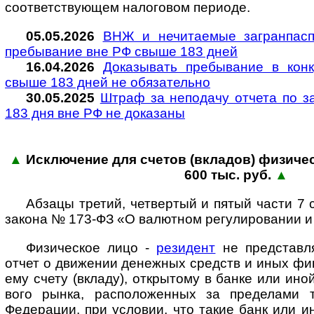
соот­вет­ст­ву­ю­щем нало­го­вом периоде.
05.05.2026
ВНЖ и не­чи­та­е­мые за­гран­пас­п
пре­бы­ва­ние вне РФ свы­ше 183 дней
16.04.2026
Доказывать пребывание в конк
свыше 183 дней не обя­за­тельно
30.05.2025
Штраф за неподачу отчета по за
183 дня вне РФ не до­ка­заны
▲
Исключение для счетов (вкладов) физи­чес­
600 тыс. руб.
▲
Абзацы третий, четвертый и пятый части 7 с
закона № 173-ФЗ «О валют­ном регу­ли­ро­ва­нии и
Физическое лицо -
резидент
не представляе
отчет о дви­же­нии денежных средств и иных фи
ему счету (вкладу), откры­тому в банке или иной 
вого рынка, рас­по­ло­жен­ных за пре­де­лами те
Феде­ра­ции, при усло­вии, что такие банк или ин