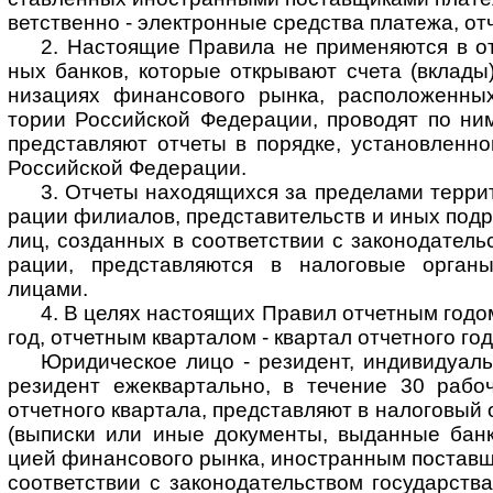
ветст­венно - элект­ронные сред­ства пла­тежа, от
2. Настоящие Правила не применяются в от
ных бан­ков, кото­рые откры­вают счета (вклады
низа­циях финан­сового рынка, рас­поло­жен­н
тории Рос­сий­ской Феде­рации, прово­дят по ни
пред­став­ляют отчеты в поря­дке, уста­нов­лен­н
Рос­сий­ской Феде­рации.
3. Отчеты находящихся за пределами террито
ра­ции фили­алов, пред­ста­ви­тель­ств и иных под­
лиц, создан­ных в соот­вет­ствии с законо­датель
рации, пред­став­ляются в нало­говые орган
лицами.
4. В целях настоящих Правил отчетным годом 
год, отчет­ным квар­та­лом - квар­тал отчет­ного год
Юридическое лицо - резидент, индиви­дуаль­н
рези­дент еже­квар­та­льно, в тече­ние 30 рабо
отчет­ного квар­тала, пред­став­ляют в нало­говый
(выпи­ски или иные доку­менты, выдан­ные бан­
цией финан­сового рынка, ино­ст­ран­ным постав­
соот­ветст­вии с зако­нода­тель­ст­вом госу­дар­ств