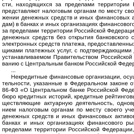
сти, нахо­дя­щи­хся за пре­де­лами тер­ри­то­рии 
пред­став­ляют нало­го­вым орга­нам по месту сво
же­нии денеж­ных средств и иных финан­со­вых ак
дам) в бан­ках и иных орга­ни­за­циях финан­со­вог
за пре­де­лами тер­ри­то­рии Рос­сий­ской Феде­ра­ц
денеж­ных средств без откры­тия бан­ков­ского с
эле­кт­рон­ных средств пла­тежа, пре­до­став­лен­н
щи­ками пла­теж­ных услуг, с под­твер­жда­ю­щими
уста­нав­ли­ва­емом Пра­ви­тель­ст­вом Рос­сий­ско
ва­нию с Цент­раль­ным бан­ком Рос­сий­ской Феде­
...
Некредитные финансовые организации, осуще
тель­но­сти, ука­зан­ные в Феде­раль­ном закон
86-ФЗ «О Цент­раль­ном банке Рос­сий­ской Феде­
бюро кре­дит­ных исто­рий, кре­дит­ные рей­тин­го­
щест­вля­ю­щие акту­ар­ную дея­тель­ность, одно­
нием нало­го­вым орга­нам по месту сво­его уче
денеж­ных сред­ств и иных финан­со­вых акти­вов
бан­ках и иных орга­ни­за­циях финан­со­вого рын
пре­де­лами тер­ри­то­рии Рос­сий­ской Феде­ра­ции