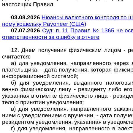
насто­я­щих Пра­вил.
03.08.2026
Нюансы валютного контроля по штр
ному коше­льку Payoneer (США)
07.07.2026
Суд: п. 11 Правил № 1365 не ос
ответ­ст­вен­но­сти за оши­бку в отчете
12. Днем получения физическим лицом - рези
счи­та­ется:
а) для уведомления, направленного через л
пла­тель­щика, - дата полу­че­ния, кото­рая фик­си­р
инфор­ма­ци­он­ной сис­темой;
б) для уведомления, выданного налоговым
венно физи­чес­кому лицу - рези­денту либо его п
ука­зан­ная в отме­тке физи­чес­кого лица - рези­д
теля о при­ня­тии уве­дом­ле­ния;
в) для уведомления, направленного заказн
нием с уве­дом­ле­нием о вру­че­нии, - дата полу­ч
рези­ден­том уве­дом­ле­ния, ука­зан­ная в уве­дом­л
г) для уведомления, направленного в элек