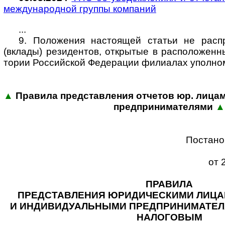
меж­ду­на­род­ной группы ком­па­ний
...
9. Положения настоящей статьи не расп
(вкла­ды) рези­ден­тов, откры­тые в рас­по­ло­жен­
то­рии Рос­сий­ской Феде­ра­ции фили­а­лах упол­но
▲
Правила представления отчетов юр. лицами
пред­при­ни­ма­те­лями
▲
Постано
от 
ПРАВИЛА
ПРЕДСТАВЛЕНИЯ ЮРИДИЧЕСКИМИ ЛИЦАМ
И ИНДИВИДУАЛЬНЫМИ ПРЕДПРИНИМАТЕЛЯ
НАЛО­ГО­ВЫМ