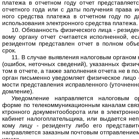
пла­тежа в отчет­ном году отчет пред­став­ля­е
отчет­ного года или с даты полу­че­ния права исп
ного сред­ства пла­тежа в отчет­ном году по да
исполь­зо­ва­ния элект­рон­ного сред­ства пла­тежа.
10. Обязанность физического лица - резидент
вому органу отчет счи­та­ется испол­нен­ной, е
рези­ден­том пред­став­лен отчет в пол­ном объ­
срок.
11. В случае выявления налоговым органом н
(оши­бок, неточ­ных све­де­ний), ука­зан­ных физи­
том в отчете, а также запол­не­ния отчета не в по
орган пись­менно уве­дом­ляет физи­чес­кое лицо -
мо­сти пред­став­ле­ния исправ­лен­ного (уточ­нен­
дом­ле­ние).
Уведомление направляется налоговым ор
форме по теле­ком­му­ни­ка­ци­он­ным кана­лам свя
кт­рон­ного доку­мен­то­обо­рота или в эле­кт­ро
каби­нет нало­го­пла­тель­щика, или выда­ется неп
кому лицу - рези­денту либо его пред­ста­ви­
направ­ля­ется заказ­ным поч­то­вым отправ­ле­нием