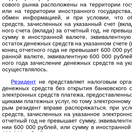
со­вого рынка рас­по­ло­жены на тер­ри­то­рии го
или на тер­ри­то­рии ино­ст­ран­ного госу­дар­ства
обмен инфор­ма­цией, и при усло­вии, что 
средств, зачис­лен­ных на ука­зан­ный счет (вклад
ного счета (вклада) за отчет­ный год, не пре­вы­
сумму в ино­ст­ран­ной валюте, экви­валент­ну
оста­ток денеж­ных средств на указан­ном счете (
конец отчет­ного года не превы­шает 600 000 руб
ран­ной валюте, экви­ва­лент­ную 600 000 руб­лей
ного года зачи­сле­ние денеж­ных средств на ука
осу­щест­вля­лось.
Резидент
не представляет налого­вым орга­
денеж­ных средств без откры­тия бан­ков­ского с
эле­кт­рон­ных средств пла­тежа, пре­до­став­лен­н
щи­ками пла­теж­ных услуг, по тому эле­кт­рон­ному
рым рези­дент вправе рас­по­ря­жа­ться, при ус
средств, зачи­слен­ных на ука­зан­ное эле­кт­рон­н
отчет­ный год не пре­вы­шает сумму, экви­ва­лент
нии 600 000 руб­лей, или сумму в ино­ст­ран­ной 