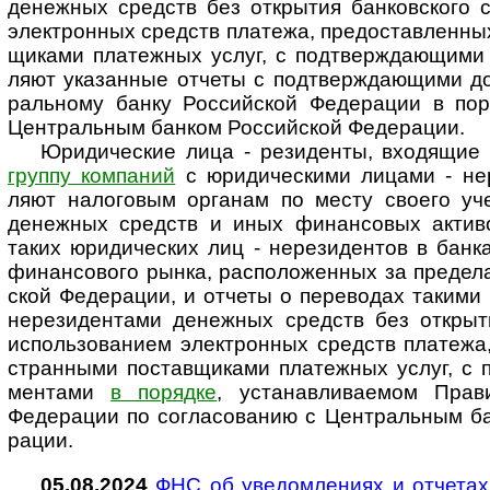
денеж­ных средств без откры­тия бан­ков­ского с
эле­кт­рон­ных средств пла­тежа, предо­став­лен­ны
щи­ками пла­теж­ных услуг, с под­тверж­даю­щими 
ляют ука­зан­ные отчеты с под­тверж­даю­щими д
раль­ному банку Рос­сий­ской Феде­ра­ции в поря­
Цент­раль­ным бан­ком Рос­сий­ской Феде­рации.
Юридические лица - резиденты, входя­щие
группу ком­па­ний
с юри­ди­чес­кими лицами - нере
ляют нало­го­вым орга­нам по месту сво­его уч
денеж­ных средств и иных финан­со­вых акти­во
таких юри­ди­чес­ких лиц - нере­зи­ден­тов в бан­к
финан­со­вого рынка, рас­по­ло­жен­ных за пре­де­л
ской Феде­ра­ции, и отчеты о пере­во­дах такими 
нере­зи­ден­тами денеж­ных средств без откры­т
исполь­зо­ва­нием эле­кт­рон­ных средств пла­тежа
ст­ран­ными постав­щи­ками пла­теж­ных услуг, с 
мен­тами
в поря­дке
, уста­нав­ли­вае­мом Пра­ви
Феде­ра­ции по согла­со­ва­нию с Цент­раль­ным б
рации.
05.08.2024
ФНС об уведомлениях и отче­тах 