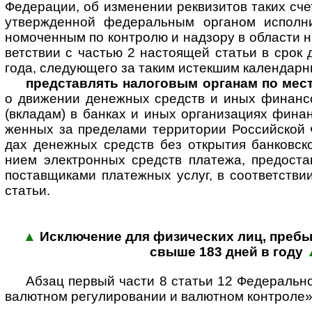
Феде­ра­ции, об изме­не­нии рекви­зитов таких сч
утвер­жден­ной феде­раль­ным орга­ном испол­ни
номо­чен­ным по конт­ролю и над­зору в обла­сти на
ветст­вии с час­тью 2 насто­ящей ста­тьи в срок 
года, сле­дую­щего за таким истек­шим кален­дар­
представлять налоговым органам по мест
о дви­же­нии денеж­ных средств и иных финан­со
(вкла­дам) в бан­ках и иных орга­ни­за­циях финан­
жен­ных за пре­де­лами тер­ри­то­рии Рос­сий­ской 
дах денеж­ных средств без откры­тия бан­ков­ско
нием элект­рон­ных средств пла­тежа, предо­став
постав­щи­ками пла­теж­ных услуг, в соот­вет­ст­в
статьи.
▲
Исключение для физи­чес­ких лиц, пре­бы­
свыше 183 дней в году
Абзац первый части 8 статьи 12 Федераль­н
валют­ном регу­ли­ро­ва­нии и валют­ном конт­роле»