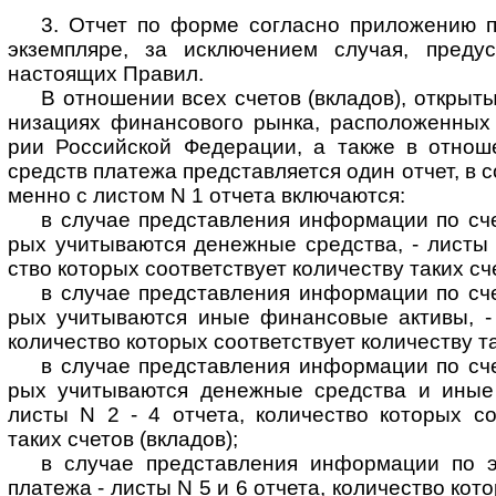
3. Отчет по форме согласно приложению пре
экземп­ляре, за исклю­че­нием слу­чая, преду­с
насто­ящих Правил.
В отношении всех счетов (вкладов), откры­ты
ни­за­циях финан­со­вого рынка, рас­поло­жен­ных
рии Рос­сий­ской Феде­ра­ции, а также в отно­ше
средств пла­тежа пред­став­ля­ется один отчет, в с
менно с листом N 1 отчета вклю­ча­ются:
в случае представления информации по сче­т
рых учи­тыва­ются денеж­ные сред­ства, - листы 
ство кото­рых соот­ветст­вует коли­че­ству таких сче
в случае представления информации по сче­т
рых учиты­ваю­тся иные финан­совые активы, -
коли­че­ство кото­рых соот­вет­ст­вует коли­чес­тву т
в случае представления информации по счет
рых учи­ты­ваю­тся денеж­ные сред­ства и иные
листы N 2 - 4 отчета, коли­че­ство кото­рых соот
таких сче­тов (вкла­дов);
в случае представления информации по эле
пла­тежа - листы N 5 и 6 отчета, коли­чес­тво кото­