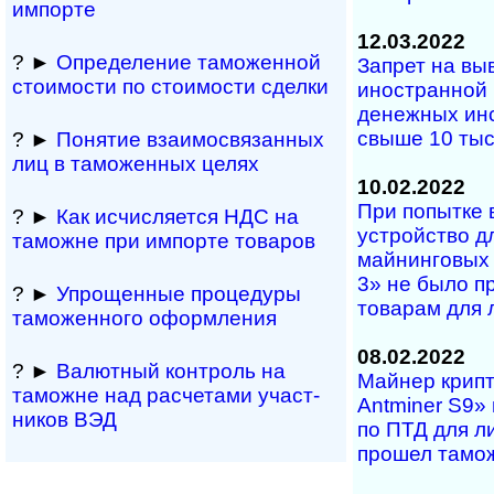
импорте
12.03.2022
? ►
Определение та­мо­жен­ной
Запрет на вы
сто­и­мо­сти по сто­и­мо­сти сделки
иностранной 
денежных ин­с­
свыше 10 тыс
? ►
Понятие вза­и­мо­свя­зан­ных
лиц в та­мо­жен­ных целях
10.02.2022
При попытке 
? ►
Как исчи­сля­ется НДС на
устройство дл
тамо­жне при импо­рте товаров
майнинговых
3» не было пр
? ►
Упрощенные про­це­ду­ры
товарам для 
тамо­жен­ного офор­м­ления
08.02.2022
? ►
Валютный конт­роль на
Майнер крипт
тамо­жне над рас­че­та­ми участ­
Antminer S9»
ни­ков ВЭД
по ПТД для ли
прошел та­мо