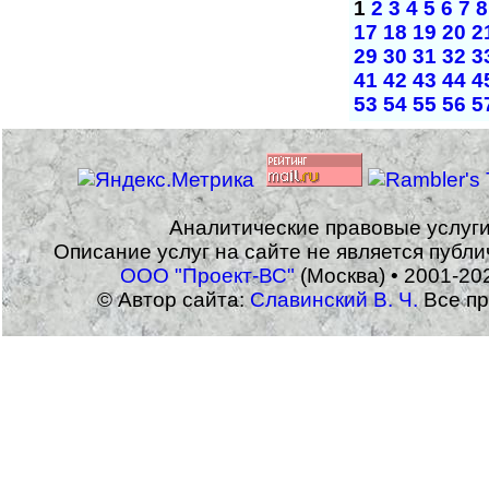
1
2
3
4
5
6
7
8
17
18
19
20
2
29
30
31
32
3
41
42
43
44
4
53
54
55
56
5
Аналитические правовые услуг
Описание услуг на сайте не является публ
ООО "Проект-ВС"
(Москва) • 2001-20
© Автор сайта:
Славинский В. Ч.
Все пр