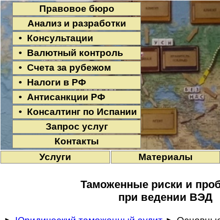
Правовое бюро
Анализ и разработки
• Консультации
• Валютный контроль
• Счета за рубежом
• Налоги в РФ
• Антисанкции РФ
• Консалтинг по Испании
Запрос услуг
Контакты
Услуги
Материалы
Таможенные риски и про
при ведении ВЭД