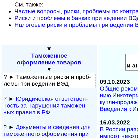
См. также:
Частые вопросы, риски, проблемы по контр
Риски и проблемы в банках при ведении ВЭ
Налоговые риски и проблемы при ведении 
▼
Таможенное
оформление товаров
и а
▼
? ► Таможенные риски и проб­
09.10.2023
лемы при веде­нии ВЭД
Общие ре­ко­ме
нию Ин­ко­терм
? ►
Юридическая от­вет­ст­вен­
куп­ли-­про­да­ж
ность за нару­ше­ния тамо­жен­
Вве­де­ния к И
ных правил в РФ
16.03.2022
? ►
Документы и све­де­ния для
В России ра
тамо­жен­ного офор­м­ле­ния при
импорт некот