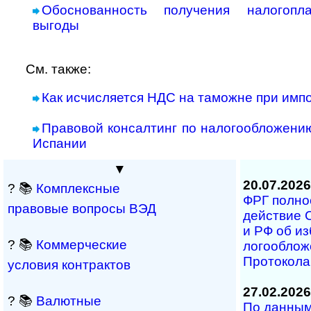
Обоснованность получения налогопл
выгоды
См. также:
Как исчисляется НДС на таможне при имп
Правовой консалтинг по налогообложению
Испании
▼
20.07.2026
? 📚
Комплексные
ФРГ полност
правовые вопросы ВЭД
дей­ст­вие 
и РФ об из­
? 📚
Коммерческие
ло­го­об­ло
Про­то­ко­л
условия контрактов
27.02.2026
? 📚
Валютные
По данным