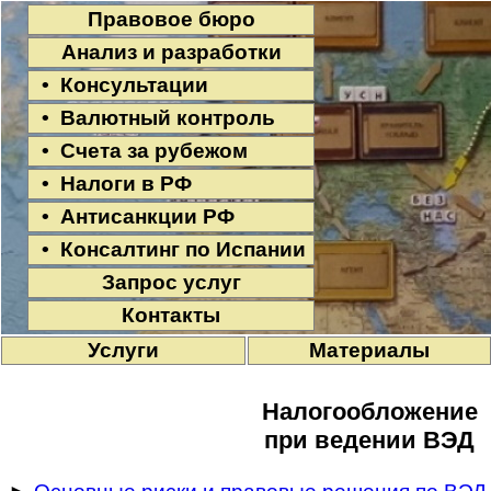
Правовое бюро
Анализ и разработки
• Консультации
• Валютный контроль
• Счета за рубежом
• Налоги в РФ
• Антисанкции РФ
• Консалтинг по Испании
Запрос услуг
Контакты
Услуги
Материалы
Налогообложение
при ведении ВЭД