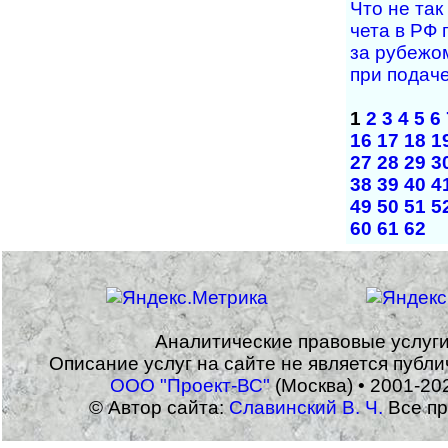
Что не так 
че­та в РФ 
за ру­бе­жом
при по­да­ч
1
2
3
4
5
6
16
17
18
1
27
28
29
3
38
39
40
4
49
50
51
5
60
61
62
Аналитические правовые услуг
Описание услуг на сайте не является публ
ООО "Проект-ВС"
(Москва) • 2001-20
© Автор сайта:
Славинский В. Ч.
Все пр