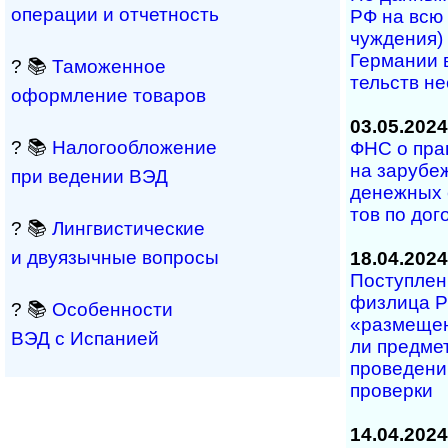
операции и отчетность
РФ на всю с
чуж­де­ния)
Гер­ма­нии в
? 📚
Таможенное
тельств не­
оформление товаров
03.05.2024
? 📚
Налогообложение
ФНС о пра­в
на за­ру­бе
при ведении ВЭД
де­не­ж­ных 
тов по до­г
? 📚
Лингвистические
и двуязычные вопросы
18.04.2024
Поступлени
физ­лица РФ
? 📚
Особенности
«раз­ме­ще­
ВЭД с Испанией
ли пре­д­ме
про­ве­де­ни
про­верки
14.04.2024