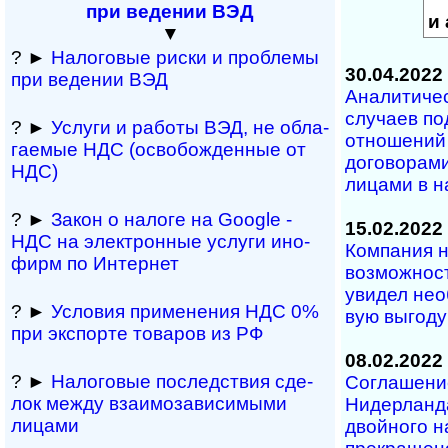
при ведении ВЭД
и 
▼
? ►
Налоговые риски и про­б­лемы
30.04.2022
при веде­нии ВЭД
Аналитиче
случаев по
? ►
Услуги и работы ВЭД, не обла­
отношений 
га­е­мые НДС (осво­бож­ден­ные от
до­го­во­ра­м
НДС)
лицами в н
? ►
Закон о налоге на Google -
15.02.2022
НДС на эле­к­т­рон­ные услуги ино­
Компания 
фирм по Интернет
возможност
уви­дел нео
? ►
Условия приме­не­ния НДС 0%
вую выгоду
при экс­по­рте това­ров из РФ
08.02.2022
? ►
Налоговые послед­ст­вия сде­
Соглашени
лок между вза­и­мо­за­ви­си­мыми
Нидерланда
лицами
двойного на­