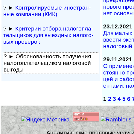
прекращено 
но­во­го про­
? ►
Контролируемые ино­ст­ран­
нет основы 
ные ком­па­нии (КИК)
23.12.2021
? ►
Критерии отбора нало­го­пла­
Для малых 
те­ль­щи­ков для выезд­ных нало­го­
ввести экс­
вых про­верок
налоговый
? ► Обоснованность полу­че­ния
29.11.2021
на­ло­го­пла­тель­щи­ком нало­го­вой
О применен
выгоды
с­то­ян­но п
цей и ра­бо­
ен­тами, на­
1
2
3
4
5
6
Аналитические правовые услуг