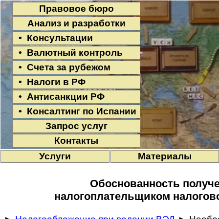
Правовое бюро
Анализ и разработки
• Консультации
• Валютный контроль
• Счета за рубежом
• Налоги в РФ
• Антисанкции РФ
• Консалтинг по Испании
Запрос услуг
Контакты
Услуги
Материалы
Обоснованность получ
налогоплательщиком налогов