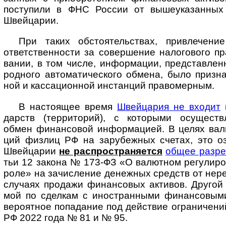
посту­пили в ФНС Рос­сии от выше­ука­зан­ных 
Швей­царии.
При таких обстоятельствах, привлечение 
ответ­ст­вен­но­сти за совер­ше­ние нало­го­вого 
вании, в том числе, инфор­мации, пред­став­лен
род­ного авто­мати­чес­кого обмена, было приз­н
ной и касса­цион­ной инс­тан­ций право­мерным.
В настоящее время
Швейцария не входит
в
дарств (терри­торий), с кото­рыми осущест­вля
обмен финан­совой инфор­мацией. В целях валют
ций физ­лиц РФ на зару­беж­ных сче­тах, это оз
Швей­царии
не рас­про­стра­ня­ется
общее раз­ре
тьи 12 закона № 173-ФЗ «О валют­ном регу­лиро­
роле» на зачис­ле­ние денеж­ных средств от нере­
слу­чаях про­дажи финан­совых акти­вов. Дру­гой 
мой по сдел­кам с ино­ст­ран­ными финан­со­вым
веро­ят­ное попа­дание под дейст­вие огра­ни­че­н
РФ 2022 года № 81 и № 95.