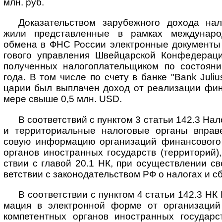
млн. руб.
Доказательством зарубежного дохода нал
жили пред­став­лен­ные в рам­ках меж­дуна­род
обмена в ФНС Рос­сии элект­рон­ные доку­менты 
гового управ­ления Швей­цар­ской Конфе­дера­ци
полу­чен­ных налого­пла­тель­щи­ком по состоя­
года. В том числе по счету в банке "Bank Juli
царии был выпла­чен доход от реали­зации фина
мере свыше 0,5 млн. USD.
В соответствий с пунктом 3 статьи 142.3 Нал
и терри­тори­аль­ные нало­говые органы вправ
совую инфор­мацию орга­низа­ций финан­сового
орга­нов иност­ранных госу­дарств (терри­торий),
ствии с главой 20.1 НК, при осущест­влении св
ветст­вии с законо­да­тель­ством РФ о нало­гах и с
В соответствии с пунктом 4 статьи 142.3 НК
мация в элект­рон­ной форме от органи­заци
компе­тент­ных орга­нов иност­ранных госу­дарс