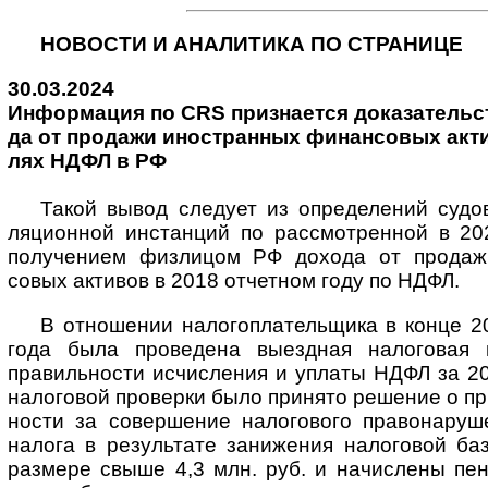
НОВОСТИ И АНАЛИТИКА ПО СТРАНИЦЕ
30.03.2024
Информация по CRS при­зна­ет­ся до­ка­за­те­ль­ст
да от про­да­жи ино­ст­ран­ных фи­нан­со­вых ак­т
лях НДФЛ в РФ
Такой вывод следует из определений судов 
ляци­он­ной инс­тан­ций по рас­смот­рен­ной в 
полу­че­нием физ­ли­цом РФ дохода от про­даж
совых акти­вов в 2018 отчет­ном году по НДФЛ.
В отношении налогоплательщика в конце 2
года была прове­дена выезд­ная нало­говая 
правиль­ности исчис­ления и уплаты НДФЛ за 20
нало­говой про­верки было при­нято реше­ние о пр
ности за совер­шение нало­гового право­нару­
налога в резуль­тате зани­жения нало­говой ба
раз­мере свыше 4,3 млн. руб. и начис­лены пе