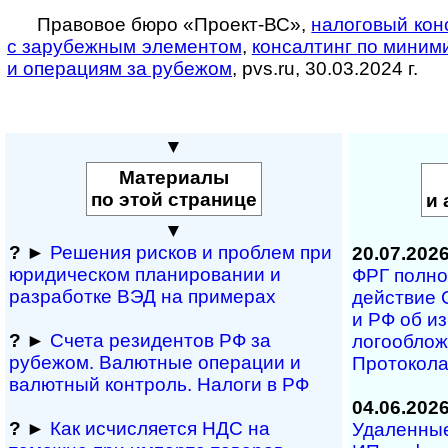
Правовое бюро «Проект-ВС»,
налоговый конс
с зару­беж­ным эле­мен­том
,
кон­сал­тинг по ми­ни­м
и опе­ра­ци­ям за ру­бе­жом
, pvs.ru, 30.03.2024 г.
▼
Материалы
по этой странице
и 
▼
?
►
Решения рисков и про­блем при
20.07.202
юридичес­ком планирова­нии и
ФРГ полност
разра­ботке ВЭД на примерах
дей­ст­вие 
и РФ об из­
?
►
Счета резидентов РФ за
ло­го­об­ло
рубежом. Валютные операции и
Про­то­ко­л
валютный контроль. Налоги в РФ
04.06.202
?
►
Как исчисляется НДС на
Удаленные 