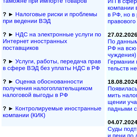
таможне при импорте товаров
ИП в сфе­р
ком­па­нии 
?
►
Налоговые риски и проблемы
в РФ, но в р
при ведении ВЭД
пра­во­во­г
?
►
НДС на электронные услуги по
27.02.202
Интернет иностранных
По данным
поставщиков
РФ на всю с
чуж­де­ния)
?
►
Услуги, работы, пе­ре­да­ча прав
Гер­ма­нии в
в сфере ВЭД без уплаты НДС в РФ
тельств не­
?
►
Оценка обосно­ванности
18.08.202
получения налогоплательщиком
Появилась 
налоговой выгоды в РФ
мить на­ло­
ще­нии уча­
?
►
Контролируемые иностранные
пад­ны­ми с
компании (КИК)
04.07.202
Суды подт
и пе­ни по 