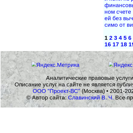
фи­нан­со­в
ном сче­те
ей без вы­ч
си­мо от ви
1
2
3
4
5
6
16
17
18
1
Аналитические правовые услуг
Описание услуг на сайте не является публ
ООО "Проект-ВС"
(Москва) • 2001-20
© Автор сайта:
Славинский В. Ч.
Все пр