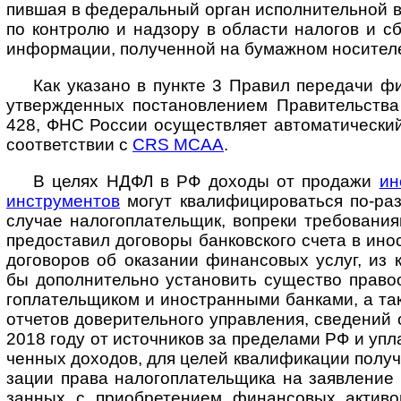
пившая в феде­раль­ный орган испол­нитель­ной 
по конт­ролю и над­зору в обла­сти нало­гов и сб
инфор­мации, полу­чен­ной на бумаж­ном носи­тел
Как указано в пункте 3 Правил передачи фи
утвер­жден­ных поста­новле­нием Прави­тель­ств
428, ФНС Рос­сии осу­щест­вляет авто­мати­чес­к
соот­вет­ствии с
CRS МСАА
.
В целях НДФЛ в РФ доходы от продажи
ин
инст­ру­мен­тов
могут ква­ли­фи­ци­ро­ва­ться по-­р
слу­чае нало­го­пла­тель­щик, воп­реки требо­ва­ни
предо­ставил дого­воры бан­ков­ского счета в ино­
дого­во­ров об оказа­нии финан­совых услуг, из
бы допол­ните­льно уста­но­вить суще­ство право
гопла­тель­щи­ком и ино­ст­ран­ными бан­ками, а та
отче­тов дове­ритель­ного управ­ления, сведе­ний 
2018 году от источ­ников за преде­лами РФ и упла
чен­ных дохо­дов, для целей квали­фика­ции полу­
зации права нало­гопла­тель­щика на заявле­ние к
зан­ных с приобре­те­нием финан­совых акти­во