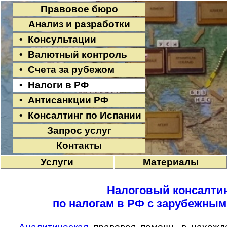
Правовое бюро
Анализ и разработки
• Консультации
• Валютный контроль
• Счета за рубежом
• Налоги в РФ
• Антисанкции РФ
• Консалтинг по Испании
Запрос услуг
Контакты
Услуги
Материалы
Налоговый консалти
по налогам в РФ с зарубежным