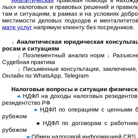
Ана­ли­ти­че­с­кая
пра­во­вая по­мощь в на­хо­ж­де
лых» нало­го­вых и ­пра­во­вых ре­ше­ний и пра­ви­ль
там и си­ту­а­ци­ям, в рам­ках и на усло­ви­ях доб­ро
мес­ти­мо­сти дело­вых под­хо­дов и мен­та­ли­те­т
мате услуг
на­пря­мую кли­енту без по­сред­ников.
↓
Аналитическая юридическая консультация
ро­сам и си­ту­а­циям
↓
Поэлементный анализ норм
↓
Разъ­яс­
Су­деб­ная прак­ти­ка
↓
Письменные консультации, за­к­лю­че­ния, 
Онлайн по Whats­App, Tele­gram
Налоговые вопросы и ситуации физическ
НДФЛ на доходы налоговых резидентов 
резидентство РФ
НДФЛ по операциям с ценными б
рубежом
НДФЛ по договорам с работника
рубежом
Обмен налоговой информацией CRS,