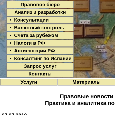
Правовое бюро
Анализ и разработки
• Консультации
• Валютный контроль
• Счета за рубежом
• Налоги в РФ
• Антисанкции РФ
• Консалтинг по Испании
Запрос услуг
Контакты
Услуги
Материалы
Правовые новости
Практика и аналитика п