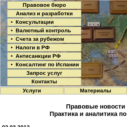
Правовое бюро
Анализ и разработки
• Консультации
• Валютный контроль
• Счета за рубежом
• Налоги в РФ
• Антисанкции РФ
• Консалтинг по Испании
Запрос услуг
Контакты
Услуги
Материалы
Правовые новости
Практика и аналитика п