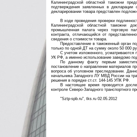
Калининградской областной таможни пре
подтверждения заявленных в декларации 
декларировании товара представлен подложн
В ходе проведения проверки подлинно
Калининградской областной таможни док
промышленная палата через торговую па
контракта, отличающийся от представленн
сведения о стоимости товара.
Предоставление в таможенный орган по
только по одной ДТ на сумму около 50 000 ру
С учетом изложенного, усматриваются п
УК РФ, а именно использование заведомо под
По данному факту первым заместите
постановление о направлении материалов пр
вопроса об уголовном преследовании. Данн
начальника Западного ЛУ МВД России на тра
решения в порядке ст.ст. 144-145 УПК РФ.
В настоящее время проводится дослед
контроле Северо-Западного транспортного пр
"Sztp-spb.ru", tks.ru 02.05.2012