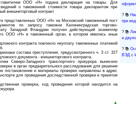
дставителем ООО «Н» подана декларация на товары. Для
оформл
сведений о таможенной стоимости товара декларантом при
ый внешнеторговый контракт
? 📚
На
сти представленных ООО «Н» на Московский таможенный пост
при ве
ументов по запросу таможни Калининградская торгово-
лату Западной Фландрии получен действующий экземпляр
? 📚
Ли
ого ООО «Н» в таможенный орган, в котором имелись иные
и двуя
дложного контракта повлекло неуплату таможенных платежей
б.
? 📚
Ос
ризнаки состава преступления, предусмотренного ч. 3 ст. 327
ВЭД с 
ложного документа - внешнеторгового контракта.
лем Северо-Западного транспортного прокурора вынесено
оверки в орган предварительного расследования для решения
ое постановление и материалы проверки направлены в адрес
нспорте для проведения доследственной проверки и принятия
ственная проверка, ход проведения которой находится на
окурора.
▲