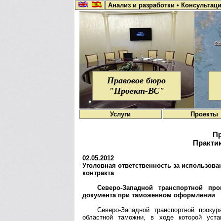
Анализ и разработки
•
Консультац
Правовое бюро
"Проект-ВС"
Услуги
Проекты
Пр
Практик
02.05.2012
Уголовная ответственность за использова
контракта
Северо-Западной транспортной пр
документа при таможенном оформлении
Северо-Западной транспортной прокур
областной таможни, в ходе которой уста