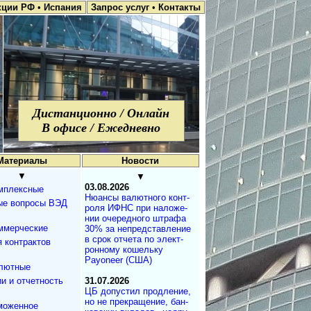
кции РФ
•
Испания
Запрос услуг
•
Контакты
Дистанционно / Онлайн
В офисе / Ежедневно
Материалы
Новости
▼
▼
03.08.2026
мплексные
Нюансы валют­но­го кон­т­
ые вопросы ВЭД
ро­ля ИФНС при на­ло­же­
нии оче­ре­д­но­го штра­фа
ммерческие
30% за не­пред­с­та­в­ле­ние
в срок от­че­та по эле­к­т­
 контрактов
рон­но­му ко­ше­ль­ку
Payoneer (США)
лютные
и и отчетность
31.07.2026
ЦБ допустил продле­ние,
но не пре­кра­ще­ние, бан­
моженное