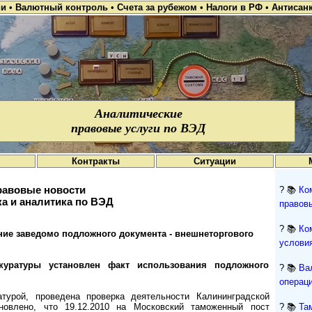
ии
•
Валютный контроль
•
Счета за рубежом
•
Налоги в РФ
•
Антисан
Аналитические
правовые услуги по ВЭД
Контракты
Ситуации
авовые новости
? 📚
Ко
а и аналитика по ВЭД
правов
? 📚
Ко
ние заведомо подложного документа - внешнеторгового
условия
окуратуры установлен факт использования подложного
? 📚
Ва
операци
атурой, проведена проверка деятельности Калининградской
новлено, что 19.12.2010 на Московский таможенный пост
? 📚
Та