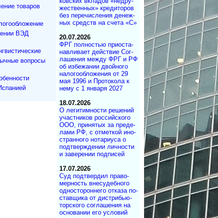
ков­ских вкла­дов «не­дру­
ение товаров
же­ст­вен­ных» кре­ди­то­ров
без пе­ре­чис­ле­ния де­не­ж­
ных средств на сче­та «С»
логообложение
дении ВЭД
20.07.2026
ФРГ полностью при­ос­та­
нгвистические
на­в­ли­ва­ет дей­ст­вие Со­г­
ла­ше­ния меж­ду ФРГ и РФ
зычные вопросы
об из­бе­жа­нии двой­но­го
на­ло­го­об­ло­же­ния от 29
обенности
мая 1996 и Про­то­ко­ла к
Испанией
нему с 1 ян­ва­ря 2027
18.07.2026
О легитимности ре­ше­ний
участ­ни­ков рос­сий­ско­го
ООО, при­ня­тых за пре­де­
ла­ми РФ, с от­мет­кой ино­
ст­ран­но­го но­та­ри­у­са о
под­т­вер­ж­де­нии лич­но­с­ти
и за­ве­ре­нии под­писей
17.07.2026
Суд под­твер­дил пра­во­
мер­ность вне­су­деб­ного
од­но­сто­рон­не­го от­ка­за по­
с­тав­щика от дист­ри­бь­ю­
тор­с­ко­го со­г­ла­ше­ния на
ос­но­ва­нии его ус­ло­вий