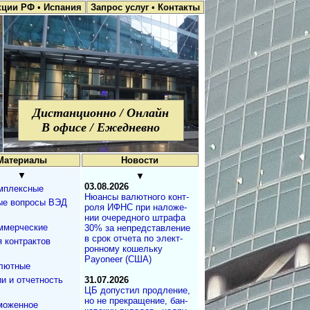
кции РФ
•
Испания
Запрос услуг
•
Контакты
Дистанционно / Онлайн
В офисе / Ежедневно
Материалы
Новости
▼
▼
03.08.2026
мплексные
Нюансы валют­но­го кон­т­
ые вопросы ВЭД
ро­ля ИФНС при на­ло­же­
нии оче­ре­д­но­го штра­фа
ммерческие
30% за не­пред­с­та­в­ле­ние
в срок от­че­та по эле­к­т­
 контрактов
рон­но­му ко­ше­ль­ку
Payoneer (США)
лютные
и и отчетность
31.07.2026
ЦБ допустил продле­ние,
но не пре­кра­ще­ние, бан­
моженное