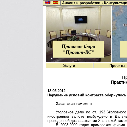
Анализ и разработки
•
Консультац
Правовое бюро
"Проект-ВС"
Услуги
Проекты
Пр
Практик
18.05.2012
Нарушение условий контракта обернулос
Хасанская таможня
Уголовное дело по ст. 193 Уголовног
иностранной валюте возбуждено в Дальне
проведенной дознавателями Хасанской тамо
В 2008-2009 годах приморская фирма 