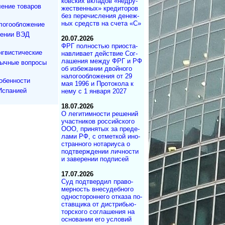
ков­ских вкла­дов «не­дру­
ение товаров
же­ст­вен­ных» кре­ди­то­ров
без пе­ре­чис­ле­ния де­не­ж­
ных средств на сче­та «С»
логообложение
дении ВЭД
20.07.2026
ФРГ полностью при­ос­та­
нгвистические
на­в­ли­ва­ет дей­ст­вие Со­г­
ла­ше­ния меж­ду ФРГ и РФ
зычные вопросы
об из­бе­жа­нии двой­но­го
на­ло­го­об­ло­же­ния от 29
обенности
мая 1996 и Про­то­ко­ла к
Испанией
нему с 1 ян­ва­ря 2027
18.07.2026
О легитимности ре­ше­ний
участ­ни­ков рос­сий­ско­го
ООО, при­ня­тых за пре­де­
ла­ми РФ, с от­мет­кой ино­
ст­ран­но­го но­та­ри­у­са о
под­т­вер­ж­де­нии лич­но­с­ти
и за­ве­ре­нии под­писей
17.07.2026
Суд под­твер­дил пра­во­
мер­ность вне­су­деб­ного
од­но­сто­рон­не­го от­ка­за по­
с­тав­щика от дист­ри­бь­ю­
тор­с­ко­го со­г­ла­ше­ния на
ос­но­ва­нии его ус­ло­вий