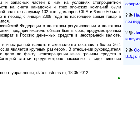
ики и запасных частей к ним на условиях стопроцентной
оформл
ьств на счета канадской и трех японских компаний были
ной валюте на сумму 102 тыс. долларов США и более 60 млн.
? 📚
На
то в период с января 2009 года по настоящее время товар в
ился.
при ве
Российской Федерации о валютном регулировании и валютном
тавки, предприниматель обязан был в срок, предусмотренный
? 📚
Ли
возврат в Россию денежных средств в иностранной валюте,
и двуя
в иностранной валюте в эквиваленте составила более 36,1
России является крупным размером. В отношении руководителя
? 📚
Ос
ое дело по факту невозвращения из-за границы средств в
ВЭД с 
Санкцией статьи предусмотрено наказание в виде лишения
ого управления, dvtu.customs.ru, 18.05.2012
▲