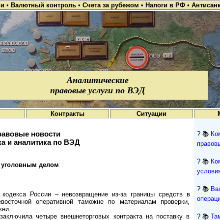
ии
•
Валютный контроль
•
Счета за рубежом
•
Налоги в РФ
•
Антисан
Аналитические
правовые услуги по ВЭД
Контракты
Ситуации
авовые новости
? 📚
Ко
а и аналитика по ВЭД
правов
? 📚
Ко
ь уголовным делом
условия
? 📚
Ва
о кодекса России – невозвращение из-за границы средств в
операци
восточной оперативной таможне по материалам проверки,
жни.
заключила четыре внешнеторговых контракта на поставку в
? 📚
Та