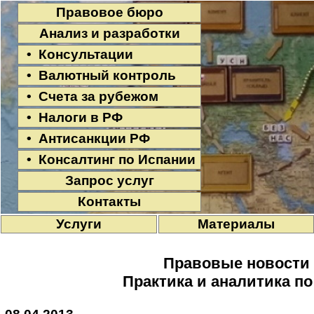
Правовое бюро
Анализ и разработки
• Консультации
• Валютный контроль
• Счета за рубежом
• Налоги в РФ
• Антисанкции РФ
• Консалтинг по Испании
Запрос услуг
Контакты
Услуги
Материалы
Правовые новости
Практика и аналитика п