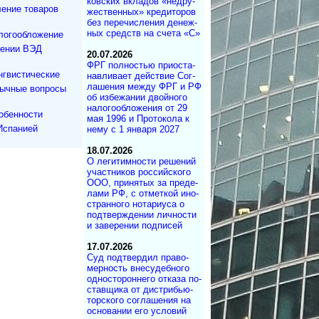
ков­ских вкла­дов «не­дру­
ение товаров
же­ст­вен­ных» кре­ди­то­ров
без пе­ре­чис­ле­ния де­не­ж­
ных средств на сче­та «С»
логообложение
дении ВЭД
20.07.2026
ФРГ полностью при­ос­та­
нгвистические
на­в­ли­ва­ет дей­ст­вие Со­г­
ла­ше­ния меж­ду ФРГ и РФ
зычные вопросы
об из­бе­жа­нии двой­но­го
на­ло­го­об­ло­же­ния от 29
обенности
мая 1996 и Про­то­ко­ла к
Испанией
нему с 1 ян­ва­ря 2027
18.07.2026
О легитимности ре­ше­ний
участ­ни­ков рос­сий­ско­го
ООО, при­ня­тых за пре­де­
ла­ми РФ, с от­мет­кой ино­
ст­ран­но­го но­та­ри­у­са о
под­т­вер­ж­де­нии лич­но­с­ти
и за­ве­ре­нии под­писей
17.07.2026
Суд под­твер­дил пра­во­
мер­ность вне­су­деб­ного
од­но­сто­рон­не­го от­ка­за по­
с­тав­щика от дист­ри­бь­ю­
тор­с­ко­го со­г­ла­ше­ния на
ос­но­ва­нии его ус­ло­вий