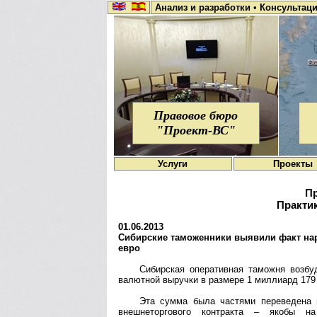
Анализ и разработки
•
Консультац
Правовое бюро
"Проект-ВС"
Услуги
Проекты
Пр
Практик
01.06.2013
Сибирские таможенники выявили факт нар
евро
Сибирская оперативная таможня возб
валютной выручки в размере 1 миллиард 179
Эта сумма была частями переведена 
внешнеторгового контракта – якобы н