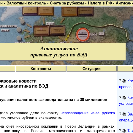
ии
•
Валютный контроль
•
Счета за рубежом
•
Налоги в РФ
•
Антисан
Аналитические
правовые услуги по ВЭД
Контракты
Ситуации
авовые новости
? 📚
Ко
а и аналитика по ВЭД
правов
? 📚
Ко
ушения валютного законодательства на 30 миллионов
условия
удила уголовное дело по факту
невозвращения из-за рубежа
? 📚
Ва
 миллионов рублей в эквиваленте.
операци
на счет иностранной компании в Новой Зеландии в рамках
а поставку в Россию механического и электрического
? 📚
Та