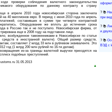
 ходе проверки соблюдения валютного законодательства
оформл
никакого оборудования по данному контракту в страну
? 📚
На
еще в апреле 2010 года новосибирская сторона заключила
 на 40 миллионов евро. В период с июня 2010 года по апрель
при ве
платежей, составивших в сумме три четверти контрактной
екратились. Оборудование же вплоть до истечения срока
? 📚
Ли
года в Россию так и не поступило. Новосибирская фирма, от
и двуя
стрирована еще в 2008 году на подставное лицо.
дело, возбужденное таможенниками в Новосибирске по статье
 средств в иностранной валюте). Общий размер средств,
? 📚
Ос
ктам, составляет 2 млрд 33 млн в рублевом эквиваленте. Это
ВЭД с 
12 год (1 млрд 200 млн рублей по 16-ти делам).
возвращения из-за границы валютной выручки приходятся на
всплеск подобных преступлений.
ustoms.ru 31.05.2013
▲