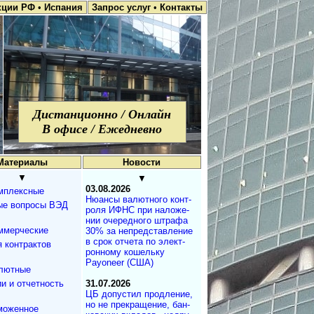
кции РФ
•
Испания
Запрос услуг
•
Контакты
Дистанционно / Онлайн
В офисе / Ежедневно
Материалы
Новости
▼
▼
03.08.2026
мплексные
Нюансы валют­но­го кон­т­
ые вопросы ВЭД
ро­ля ИФНС при на­ло­же­
нии оче­ре­д­но­го штра­фа
ммерческие
30% за не­пред­с­та­в­ле­ние
в срок от­че­та по эле­к­т­
 контрактов
рон­но­му ко­ше­ль­ку
Payoneer (США)
лютные
и и отчетность
31.07.2026
ЦБ допустил продле­ние,
но не пре­кра­ще­ние, бан­
моженное