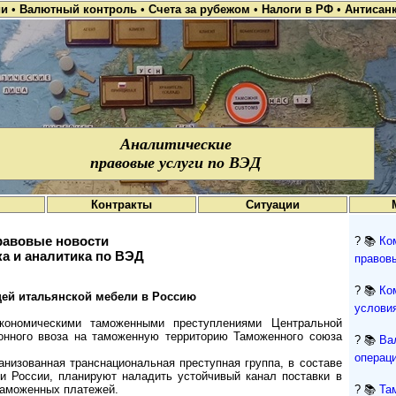
ии
•
Валютный контроль
•
Счета за рубежом
•
Налоги в РФ
•
Антисан
Аналитические
правовые услуги по ВЭД
Контракты
Ситуации
авовые новости
? 📚
Ко
а и аналитика по ВЭД
правов
? 📚
Ко
ей итальянской мебели в Россию
условия
кономическими таможенными преступлениями Центральной
онного ввоза на таможенную территорию Таможенного союза
? 📚
Ва
операци
ганизованная транснациональная преступная группа, в составе
 и России, планируют наладить устойчивый канал поставки в
таможенных платежей.
? 📚
Та