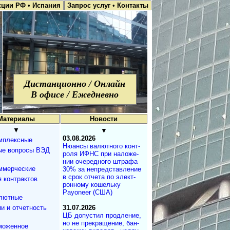
кции РФ
•
Испания
Запрос услуг
•
Контакты
Дистанционно / Онлайн
В офисе / Ежедневно
Материалы
Новости
▼
▼
03.08.2026
мплексные
Нюансы валют­но­го кон­т­
ые вопросы ВЭД
ро­ля ИФНС при на­ло­же­
нии оче­ре­д­но­го штра­фа
ммерческие
30% за не­пред­с­та­в­ле­ние
в срок от­че­та по эле­к­т­
 контрактов
рон­но­му ко­ше­ль­ку
Payoneer (США)
лютные
и и отчетность
31.07.2026
ЦБ допустил продле­ние,
но не пре­кра­ще­ние, бан­
моженное