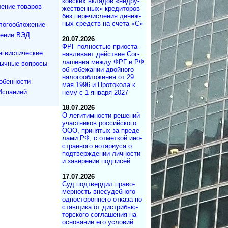
ков­ских вкла­дов «не­дру­
ение товаров
же­ст­вен­ных» кре­ди­то­ров
без пе­ре­чис­ле­ния де­не­ж­
ных средств на сче­та «С»
логообложение
дении ВЭД
20.07.2026
ФРГ полностью при­ос­та­
нгвистические
на­в­ли­ва­ет дей­ст­вие Со­г­
ла­ше­ния меж­ду ФРГ и РФ
зычные вопросы
об из­бе­жа­нии двой­но­го
на­ло­го­об­ло­же­ния от 29
обенности
мая 1996 и Про­то­ко­ла к
Испанией
нему с 1 ян­ва­ря 2027
18.07.2026
О легитимности ре­ше­ний
участ­ни­ков рос­сий­ско­го
ООО, при­ня­тых за пре­де­
ла­ми РФ, с от­мет­кой ино­
ст­ран­но­го но­та­ри­у­са о
под­т­вер­ж­де­нии лич­но­с­ти
и за­ве­ре­нии под­писей
17.07.2026
Суд под­твер­дил пра­во­
мер­ность вне­су­деб­ного
од­но­сто­рон­не­го от­ка­за по­
с­тав­щика от дист­ри­бь­ю­
тор­с­ко­го со­г­ла­ше­ния на
ос­но­ва­нии его ус­ло­вий