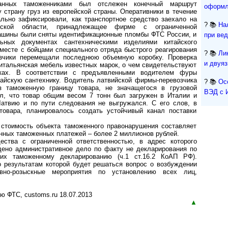
анных таможенниками был отслежен конечный маршрут
оформл
страну груз из европейской страны. Оперативники в течение
льно зафиксировали, как транспортное средство заехало на
? 📚
На
ской области, принадлежащее фирме с ограниченной
ашины были сняты идентификационные пломбы ФТС России, и
при ве
льных документах сантехническими изделиями китайского
месте с бойцами специального отряда быстрого реагирования
? 📚
Ли
рузчики перемещали последнюю объемную коробку. Проверка
и двуя
 итальянская мебель известных марок, о чем свидетельствуют
вках. В соответствии с предъявленными водителем фуры
айскую сантехнику. Водитель латвийской фирмы-перевозчика
? 📚
Ос
з таможенную границу товара, не значащегося в грузовой
ВЭД с 
л, что товар общим весом 7 тонн был загружен в Италии и
атвию и по пути следования не выгружался. С его слов, в
товара, планировалось создать устойчивый канал поставки
тоимость объекта таможенного правонарушения составляет
нных таможенных платежей – более 2 миллионов рублей.
ства с ограниченной ответственностью, в адрес которого
ждено административное дело по факту не декларирования по
их таможенному декларированию (ч.1 ст.16.2 КоАП РФ).
о результатам которой будет решаться вопрос о возбуждении
вно-розыскные мероприятия по установлению всех лиц,
ю ФТС, customs.ru 18.07.2013
▲