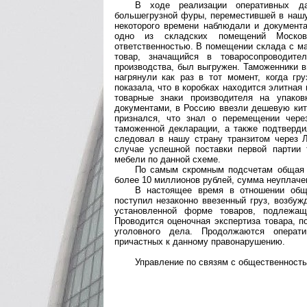
В ходе реализации оперативных д
большегрузной фуры, переместившей в нашу 
некоторого времени наблюдали и документа
одно из складских помещений Москов
ответственностью. В помещении склада с м
товар, значащийся в товаросопроводите
производства, был выгружен. Таможенники в
нагрянули как раз в тот момент, когда г
показала, что в коробках находится элитная
товарные знаки производителя на упако
документами, в Россию ввезли дешевую кит
признался, что знал о перемещении чере
таможенной декларации, а также подтверди
следовал в нашу страну транзитом через Л
случае успешной поставки первой партии 
мебели по данной схеме.
По самым скромным подсчетам общая с
более 10 миллионов рублей, сумма неуплаче
В настоящее время в отношении обще
поступил незаконно ввезенный груз, возбу
установленной форме товаров, подлежащ
Проводится оценочная экспертиза товара, п
уголовного дела. Продолжаются операти
причастных к данному правонарушению.
Управление по связям с общественность