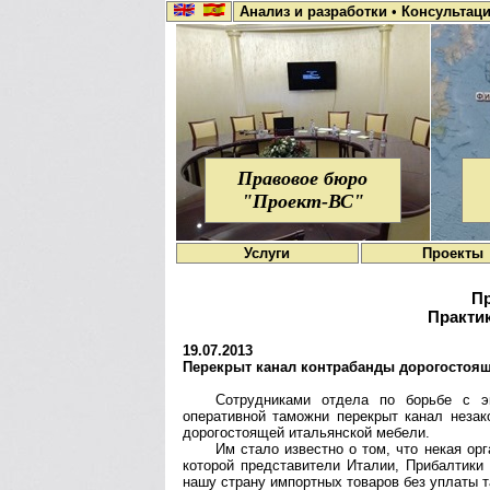
Анализ и разработки
•
Консультац
Правовое бюро
"Проект-ВС"
Услуги
Проекты
Пр
Практик
19.07.2013
Перекрыт канал контрабанды дорогостоящ
Сотрудниками отдела по борьбе с э
оперативной таможни перекрыт канал незак
дорогостоящей итальянской мебели.
Им стало известно о том, что некая ор
которой представители Италии, Прибалтики
нашу страну импортных товаров без уплаты 