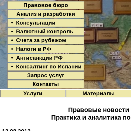
Правовое бюро
Анализ и разработки
• Консультации
• Валютный контроль
• Счета за рубежом
• Налоги в РФ
• Антисанкции РФ
• Консалтинг по Испании
Запрос услуг
Контакты
Услуги
Материалы
Правовые новости
Практика и аналитика п