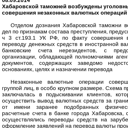
08.09.2014
Хабаровской таможней возбуждены уголовны
совершения незаконных валютных операций
Отделом дознания Хабаровской таможни в
дел по признакам состава преступления, предусм
ч 3 ст.193.1 УК РФ, по факту совершения 
переводу денежных средств в иностранной ва
банковские счета нерезидентов, с предс
организации, обладающей полномочиями агент
документов, содержащих заведомо недост
основаниях, целях и назначении перевода
Незаконные валютные операции соверш
группой лиц, в особо крупном размере. Схема 
заключалась в подыскивании клиентов, кот
осуществить вывод валютных средств за грани
от имени заранее подобранных физичес
расчетные счета в банке города Хабаровска, 
осуществлялись переводы средств на заруб
оформление заявлений на перевод валюты прои