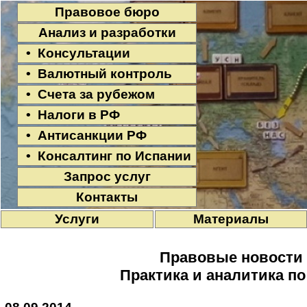
Правовое бюро
Анализ и разработки
• Консультации
• Валютный контроль
• Счета за рубежом
• Налоги в РФ
• Антисанкции РФ
• Консалтинг по Испании
Запрос услуг
Контакты
Услуги
Материалы
Правовые новости
Практика и аналитика п