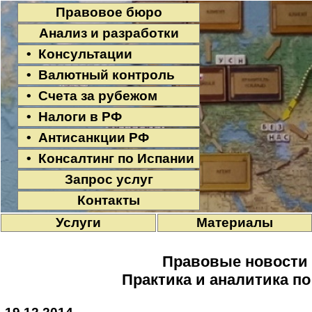
Правовое бюро
Анализ и разработки
• Консультации
• Валютный контроль
• Счета за рубежом
• Налоги в РФ
• Антисанкции РФ
• Консалтинг по Испании
Запрос услуг
Контакты
Услуги
Материалы
Правовые новости
Практика и аналитика п