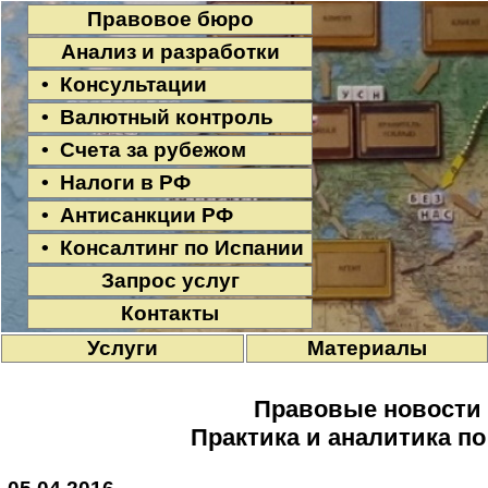
Правовое бюро
Анализ и разработки
• Консультации
• Валютный контроль
• Счета за рубежом
• Налоги в РФ
• Антисанкции РФ
• Консалтинг по Испании
Запрос услуг
Контакты
Услуги
Материалы
Правовые новости
Практика и аналитика п