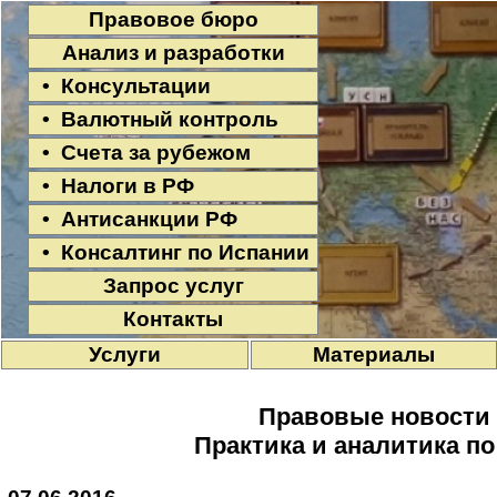
Правовое бюро
Анализ и разработки
• Консультации
• Валютный контроль
• Счета за рубежом
• Налоги в РФ
• Антисанкции РФ
• Консалтинг по Испании
Запрос услуг
Контакты
Услуги
Материалы
Правовые новости
Практика и аналитика п