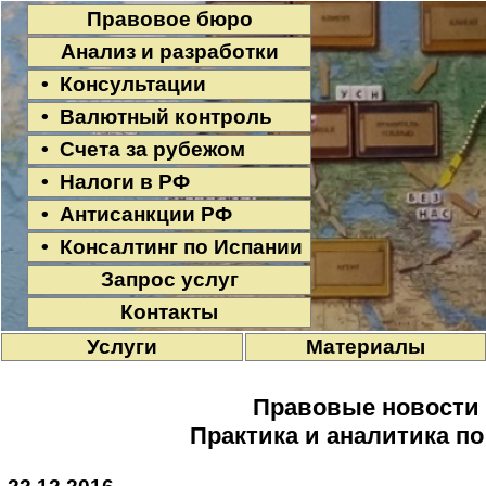
Правовое бюро
Анализ и разработки
• Консультации
• Валютный контроль
• Счета за рубежом
• Налоги в РФ
• Антисанкции РФ
• Консалтинг по Испании
Запрос услуг
Контакты
Услуги
Материалы
Правовые новости
Практика и аналитика п