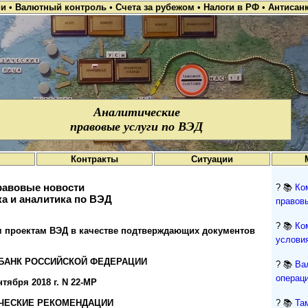
ии
•
Валютный контроль
•
Счета за рубежом
•
Налоги в РФ
•
Антисан
Аналитические
правовые услуги по ВЭД
Контракты
Ситуации
авовые новости
? 📚
Ко
а и аналитика по ВЭД
правов
? 📚
Ко
им проектам ВЭД в качестве подтверждающих документов
условия
БАНК РОССИЙСКОЙ ФЕДЕРАЦИИ
? 📚
Ва
операци
нтября 2018 г. N 22-МР
ЧЕСКИЕ РЕКОМЕНДАЦИИ
? 📚
Та