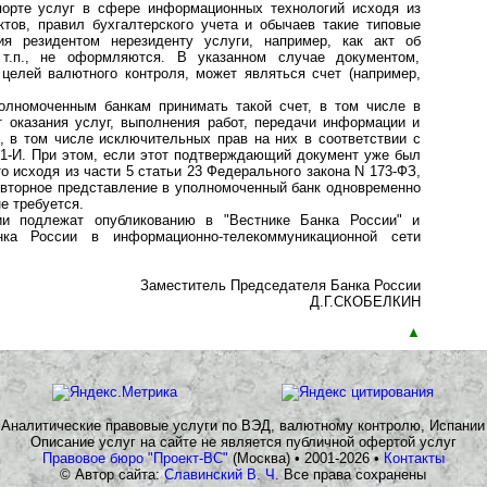
спорте услуг в сфере информационных технологий исходя из
тов, правил бухгалтерского учета и обычаев такие типовые
я резидентом нерезиденту услуги, например, как акт об
 т.п., не оформляются. В указанном случае документом,
елей валютного контроля, может являться счет (например,
олномоченным банкам принимать такой счет, в том числе в
 оказания услуг, выполнения работ, передачи информации и
, в том числе исключительных прав на них в соответствии с
181-И. При этом, если этот подтверждающий документ уже был
о исходя из части 5 статьи 23 Федерального закона N 173-ФЗ,
повторное представление в уполномоченный банк одновременно
е требуется.
ии подлежат опубликованию в "Вестнике Банка России" и
а России в информационно-телекоммуникационной сети
Заместитель Председателя Банка России
Д.Г.СКОБЕЛКИН
▲
Аналитические правовые услуги по ВЭД, валютному контролю, Испании
Описание услуг на сайте не является публичной офертой услуг
Правовое бюро "Проект-ВС"
(Москва) • 2001-2026 •
Контакты
© Автор сайта:
Славинский В. Ч.
Все права сохранены