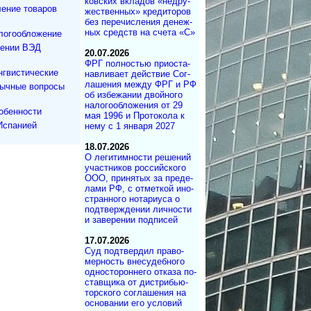
ков­ских вкла­дов «не­дру­
ение товаров
же­ст­вен­ных» кре­ди­то­ров
без пе­ре­чис­ле­ния де­не­ж­
ных средств на сче­та «С»
логообложение
дении ВЭД
20.07.2026
ФРГ полностью при­ос­та­
нгвистические
на­в­ли­ва­ет дей­ст­вие Со­г­
ла­ше­ния меж­ду ФРГ и РФ
зычные вопросы
об из­бе­жа­нии двой­но­го
на­ло­го­об­ло­же­ния от 29
обенности
мая 1996 и Про­то­ко­ла к
Испанией
нему с 1 ян­ва­ря 2027
18.07.2026
О легитимности ре­ше­ний
участ­ни­ков рос­сий­ско­го
ООО, при­ня­тых за пре­де­
ла­ми РФ, с от­мет­кой ино­
ст­ран­но­го но­та­ри­у­са о
под­т­вер­ж­де­нии лич­но­с­ти
и за­ве­ре­нии под­писей
17.07.2026
Суд под­твер­дил пра­во­
мер­ность вне­су­деб­ного
од­но­сто­рон­не­го от­ка­за по­
с­тав­щика от дист­ри­бь­ю­
тор­с­ко­го со­г­ла­ше­ния на
ос­но­ва­нии его ус­ло­вий