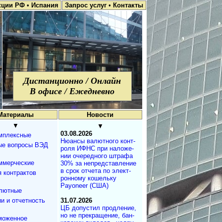
кции РФ
•
Испания
Запрос услуг
•
Контакты
Дистанционно / Онлайн
В офисе / Ежедневно
Материалы
Новости
▼
▼
03.08.2026
мплексные
Нюансы валют­но­го кон­т­
ые вопросы ВЭД
ро­ля ИФНС при на­ло­же­
нии оче­ре­д­но­го штра­фа
ммерческие
30% за не­пред­с­та­в­ле­ние
в срок от­че­та по эле­к­т­
 контрактов
рон­но­му ко­ше­ль­ку
Payoneer (США)
лютные
и и отчетность
31.07.2026
ЦБ допустил продле­ние,
но не пре­кра­ще­ние, бан­
моженное