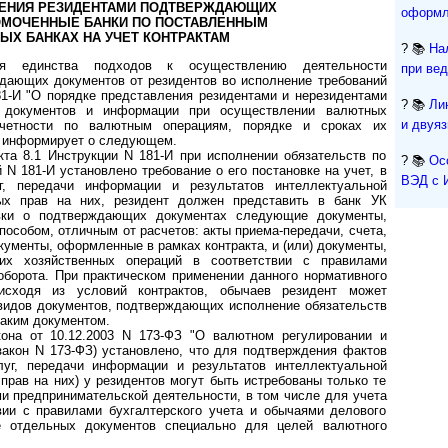
ЛЕНИЯ РЕЗИДЕНТАМИ ПОДТВЕРЖДАЮЩИХ
оформл
ОМОЧЕННЫЕ БАНКИ ПО ПОСТАВЛЕННЫМ
ЫХ БАНКАХ НА УЧЕТ КОНТРАКТАМ
? 📚
На
я единства подходов к осуществлению деятельности
при ве
дающих документов от резидентов во исполнение требований
81-И "О порядке представления резидентами и нерезидентами
? 📚
Ли
 документов и информации при осуществлении валютных
и двуя
четности по валютным операциям, порядке и сроках их
И) информирует о следующем.
кта 8.1 Инструкции N 181-И при исполнении обязательств по
? 📚
Ос
й N 181-И установлено требование о его постановке на учет, в
ВЭД с 
г, передачи информации и результатов интеллектуальной
ых прав на них, резидент должен представить в банк УК
вки о подтверждающих документах следующие документы,
особом, отличным от расчетов: акты приема-передачи, счета,
кументы, оформленные в рамках контракта, и (или) документы,
их хозяйственных операций в соответствии с правилами
оборота. При практическом применении данного нормативного
исходя из условий контрактов, обычаев резидент может
 видов документов, подтверждающих исполнение обязательств
таким документом.
она от 10.12.2003 N 173-ФЗ "О валютном регулировании и
закон N 173-ФЗ) установлено, что для подтверждения фактов
луг, передачи информации и результатов интеллектуальной
прав на них) у резидентов могут быть истребованы только те
и предпринимательской деятельности, в том числе для учета
вии с правилами бухгалтерского учета и обычаями делового
е отдельных документов специально для целей валютного