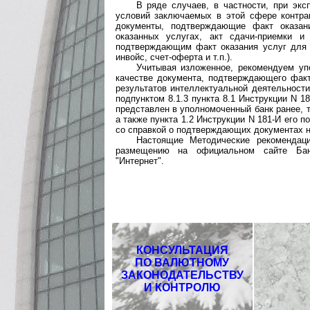
В ряде случаев, в частности, при эк
условий заключаемых в этой сфере контрак
документы, подтверждающие факт оказани
оказанных услугах, акт сдачи-приемки и
подтверждающим факт оказания услуг для ц
инвойс, счет-оферта и т.п.).
Учитывая изложенное, рекомендуем уп
качестве документа, подтверждающего факт
результатов интеллектуальной деятельности
подпунктом 8.1.3 пункта 8.1 Инструкции N 
представлен в уполномоченный банк ранее, т
а также пункта 1.2 Инструкции N 181-И его 
со справкой о подтверждающих документах н
Настоящие Методические рекомендац
размещению на официальном сайте Банк
"Интернет".
КОНСУЛЬТАЦИЯ
ПО ВАЛЮТНОМУ
ЗАКОНОДАТЕЛЬСТВУ
И КОНТРОЛЮ