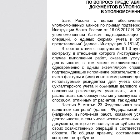
ПО ВОПРОСУ ПРЕДСТАВ
ДОКУМЕНТОВ В УПОЛН
В УПОЛНОМОЧЕНН
Банк России с целью обеспечени
уполномоченных банков по приему подтверж
Инструкции Банка России от 16.08.2017 N 1
уполномоченным банкам подтверждающих
операций, о единых формах учета и от
представления" (далее - Инструкция N 181-
В соответствии с подпунктом 8.1.3 пун
контракту, в отношении которого Инструкцие
случае выполнения работ, оказания услу
деятельности, в том числе исключительн
одновременно с одним экземпляром спра
подтверждающие исполнение обязательств сп
счета-фактуры и (или) иные коммерческие до
используемые резидентом для учета сво
бухгалтерского учета и обычаями делового 
положения рекомендуем учитывать, что 
располагать как совокупностью упомянутых
способом, отличным от расчетов, так одним 
Частью 5 статьи 23 Федерального зак
валютном контроле" (далее - Федеральный 
(например, выполнения работ, оказания ус
деятельности, в том числе исключительных 
документы, которые используются субъектам
своих хозяйственных операций в соответст
оборота. По общему правилу, составлени
контроля не требуется.