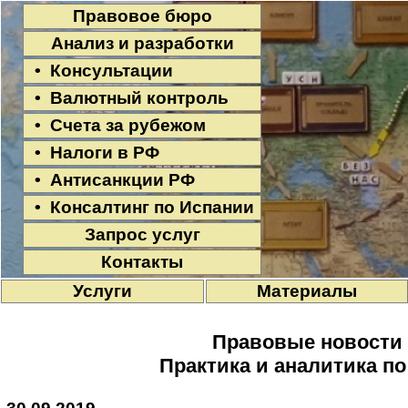
Правовое бюро
Анализ и разработки
• Консультации
• Валютный контроль
• Счета за рубежом
• Налоги в РФ
• Антисанкции РФ
• Консалтинг по Испании
Запрос услуг
Контакты
Услуги
Материалы
Правовые новости
Практика и аналитика п