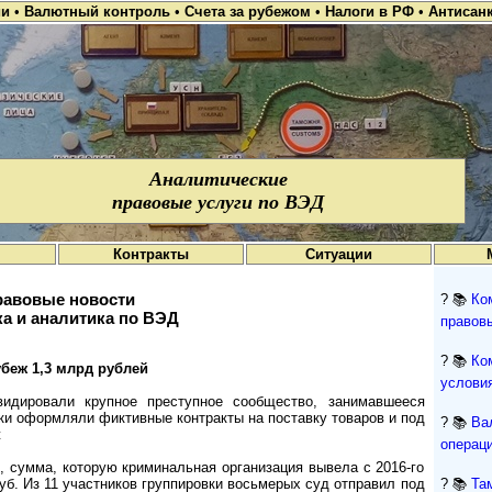
ии
•
Валютный контроль
•
Счета за рубежом
•
Налоги в РФ
•
Антисан
Аналитические
правовые услуги по ВЭД
Контракты
Ситуации
авовые новости
? 📚
Ко
а и аналитика по ВЭД
правов
? 📚
Ко
убеж 1,3 млрд рублей
условия
видировали крупное преступное сообщество, занимавшееся
и оформляли фиктивные контракты на поставку товаров и под
? 📚
Ва
ж
операци
 сумма, которую криминальная организация вывела с 2016-го
руб. Из 11 участников группировки восьмерых суд отправил под
? 📚
Та