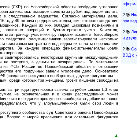
оформл
оссии (СКР) по Новосибирской области возбудило уголовное
оторая занималась выводом валюты за рубеж под видом оплаты
? 📚
На
к в следственном ведомстве. Согласно материалам дела,
16 году 49-летним предпринимателем, имя которого следствие
при ве
омощников. Каждый из них обладал широкими познаниями в
, валютных операций и бухгалтерского учета. Клиентов,
? 📚
Ли
ты за границу, участники группировки искали в Новосибирске
и двуя
ло следствие, злоумышленники зарегистрировали несколько
ли фиктивные контракты и под видом их оплаты перечисляли
ударства. За каждую операцию финансисты-нелегалы брали
? 📚
Ос
го перевода.
ВЭД с 
ны заинтересовались некоторыми крупными международными
и не поступил, а деньги не возвращались. По материалам
ления ФСБ России по Новосибирской области в отношении
десятка его подручных завели уголовное дело. Основателю
К РФ (создание преступного сообщества), другим фигурантам —
емым, среди которых три женщины, грозит лишение свободы на
в, за три года группировка вывела за рубеж свыше 1,3 млрд
 сумма не окончательная и к концу расследования может
бвинению в создании преступного сообщества добавится новое
и предполагают, что у злоумышленников были свои люди в
реступного сообщества суд Советского района Новосибирска
а. Вопрос с мерой пресечения для остальных фигурантов
▲