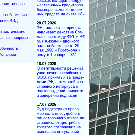
ков­ских вкла­дов «не­дру­
ение товаров
же­ст­вен­ных» кре­ди­то­ров
без пе­ре­чис­ле­ния де­не­ж­
ных средств на сче­та «С»
логообложение
дении ВЭД
20.07.2026
ФРГ полностью при­ос­та­
нгвистические
на­в­ли­ва­ет дей­ст­вие Со­г­
ла­ше­ния меж­ду ФРГ и РФ
зычные вопросы
об из­бе­жа­нии двой­но­го
на­ло­го­об­ло­же­ния от 29
обенности
мая 1996 и Про­то­ко­ла к
Испанией
нему с 1 ян­ва­ря 2027
18.07.2026
О легитимности ре­ше­ний
участ­ни­ков рос­сий­ско­го
ООО, при­ня­тых за пре­де­
ла­ми РФ, с от­мет­кой ино­
ст­ран­но­го но­та­ри­у­са о
под­т­вер­ж­де­нии лич­но­с­ти
и за­ве­ре­нии под­писей
17.07.2026
Суд под­твер­дил пра­во­
мер­ность вне­су­деб­ного
од­но­сто­рон­не­го от­ка­за по­
с­тав­щика от дист­ри­бь­ю­
тор­с­ко­го со­г­ла­ше­ния на
ос­но­ва­нии его ус­ло­вий