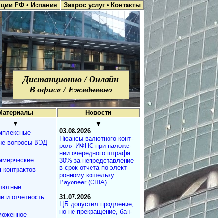
кции РФ
•
Испания
Запрос услуг
•
Контакты
Дистанционно / Онлайн
В офисе / Ежедневно
Материалы
Новости
▼
▼
03.08.2026
мплексные
Нюансы валют­но­го кон­т­
ые вопросы ВЭД
ро­ля ИФНС при на­ло­же­
нии оче­ре­д­но­го штра­фа
ммерческие
30% за не­пред­с­та­в­ле­ние
в срок от­че­та по эле­к­т­
 контрактов
рон­но­му ко­ше­ль­ку
Payoneer (США)
лютные
и и отчетность
31.07.2026
ЦБ допустил продле­ние,
но не пре­кра­ще­ние, бан­
моженное