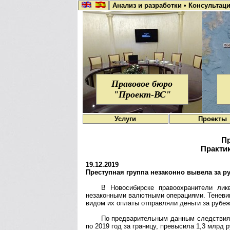
Анализ и разработки
•
Консультац
Правовое бюро
"Проект-ВС"
Услуги
Проекты
Пр
Практик
19.12.2019
Преступная группа незаконно вывела за р
В Новосибирске правоохранители лик
незаконными валютными операциями. Теневик
видом их оплаты отправляли деньги за рубе
По предварительным данным следствия,
по 2019 год за границу, превысила 1,3 млрд 