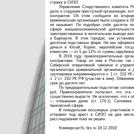
стражу в СИЗО.
Управление Следственного комитета Р
дело о создании преступной организации, к
контрактов. Об этом сообщили во вторни
криминальная организация была создана в 20
не называет. Он подобрал себе десяток п
сфере внешнеэкономической деятельности
заинтересованных в нелегальном выводе валю
и Барнауле. В этих городах, как установи
десятков подставных фирм. На них оформля
деньги в Китай, Корею, европейские гос
комиссию — от 5 до 12% от суммы зарубежно
В 2019 году правоохранительные орга
контрактами. Товар по ним в Россию так 
Сибирской оперативной таможни и управ
организатора криминальной организации и 
группировки инкриминируется ч. 1 ст. 210 У
ч. 2 ст. 210 УК РФ (участие в нем). Обвиня
срок до десяти лет.
По предварительным подсчетам силовико
руб. Правоохранители полагают, что эта
существенно вырасти. Не исключено, что к о
— отмывание денег (ст. 174.1). Силовик
банковской сфере.
В понедельник восьмерых участников п
отправил под арест в СИЗО на два месяц
расследования пока не решен.
КоммерсантЪ, tks.ru 18.12.2019