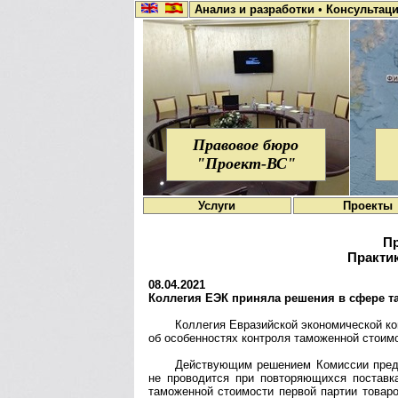
Анализ и разработки
•
Консультац
Правовое бюро
"Проект-ВС"
Услуги
Проекты
Пр
Практик
08.04.2021
Коллегия ЕЭК приняла решения в сфере т
Коллегия Евразийской экономической ко
об особенностях контроля таможенной стоимо
Действующим решением Комиссии преду
не проводится при повторяющихся поставка
таможенной стоимости первой партии товар