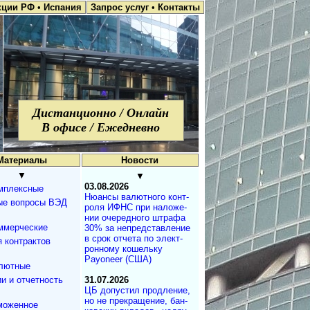
кции РФ
•
Испания
Запрос услуг
•
Контакты
Дистанционно / Онлайн
В офисе / Ежедневно
Материалы
Новости
▼
▼
03.08.2026
мплексные
Нюансы валют­но­го кон­т­
ые вопросы ВЭД
ро­ля ИФНС при на­ло­же­
нии оче­ре­д­но­го штра­фа
ммерческие
30% за не­пред­с­та­в­ле­ние
в срок от­че­та по эле­к­т­
 контрактов
рон­но­му ко­ше­ль­ку
Payoneer (США)
лютные
и и отчетность
31.07.2026
ЦБ допустил продле­ние,
но не пре­кра­ще­ние, бан­
моженное