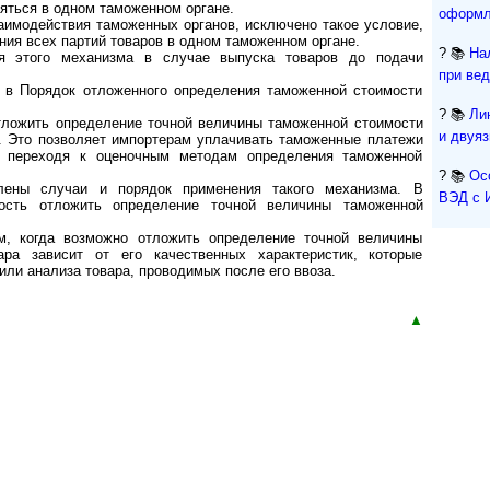
яться в одном таможенном органе.
оформл
аимодействия таможенных органов, исключено такое условие,
ния всех партий товаров в одном таможенном органе.
? 📚
На
ия этого механизма в случае выпуска товаров до подачи
при ве
 в Порядок отложенного определения таможенной стоимости
? 📚
Ли
тложить определение точной величины таможенной стоимости
и двуя
 Это позволяет импортерам уплачивать таможенные платежи
е переходя к оценочным методам определения таможенной
? 📚
Ос
ены случаи и порядок применения такого механизма. В
ВЭД с 
ость отложить определение точной величины таможенной
, когда возможно отложить определение точной величины
ра зависит от его качественных характеристик, которые
ли анализа товара, проводимых после его ввоза.
▲