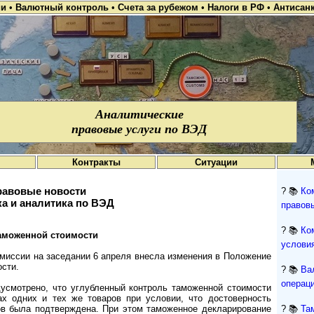
ии
•
Валютный контроль
•
Счета за рубежом
•
Налоги в РФ
•
Антисан
Аналитические
правовые услуги по ВЭД
Контракты
Ситуации
авовые новости
? 📚
Ко
а и аналитика по ВЭД
правов
? 📚
Ко
аможенной стоимости
условия
миссии на заседании 6 апреля внесла изменения в Положение
сти.
? 📚
Ва
операци
смотрено, что углубленный контроль таможенной стоимости
х одних и тех же товаров при условии, что достоверность
ов была подтверждена. При этом таможенное декларирование
? 📚
Та