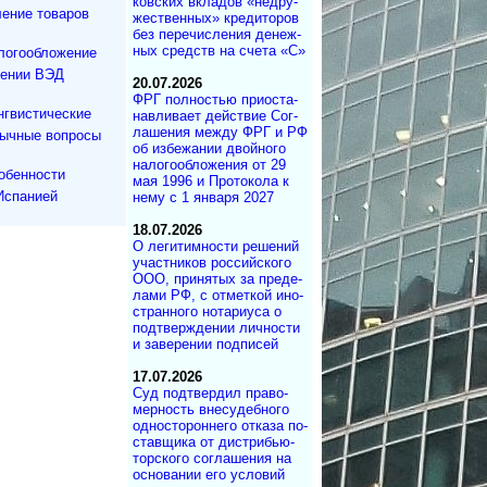
ков­ских вкла­дов «не­дру­
ение товаров
же­ст­вен­ных» кре­ди­то­ров
без пе­ре­чис­ле­ния де­не­ж­
ных средств на сче­та «С»
логообложение
дении ВЭД
20.07.2026
ФРГ полностью при­ос­та­
нгвистические
на­в­ли­ва­ет дей­ст­вие Со­г­
ла­ше­ния меж­ду ФРГ и РФ
зычные вопросы
об из­бе­жа­нии двой­но­го
на­ло­го­об­ло­же­ния от 29
обенности
мая 1996 и Про­то­ко­ла к
Испанией
нему с 1 ян­ва­ря 2027
18.07.2026
О легитимности ре­ше­ний
участ­ни­ков рос­сий­ско­го
ООО, при­ня­тых за пре­де­
ла­ми РФ, с от­мет­кой ино­
ст­ран­но­го но­та­ри­у­са о
под­т­вер­ж­де­нии лич­но­с­ти
и за­ве­ре­нии под­писей
17.07.2026
Суд под­твер­дил пра­во­
мер­ность вне­су­деб­ного
од­но­сто­рон­не­го от­ка­за по­
с­тав­щика от дист­ри­бь­ю­
тор­с­ко­го со­г­ла­ше­ния на
ос­но­ва­нии его ус­ло­вий