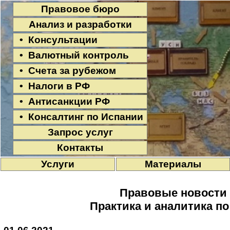
Правовое бюро
Анализ и разработки
• Консультации
• Валютный контроль
• Счета за рубежом
• Налоги в РФ
• Антисанкции РФ
• Консалтинг по Испании
Запрос услуг
Контакты
Услуги
Материалы
Правовые новости
Практика и аналитика п