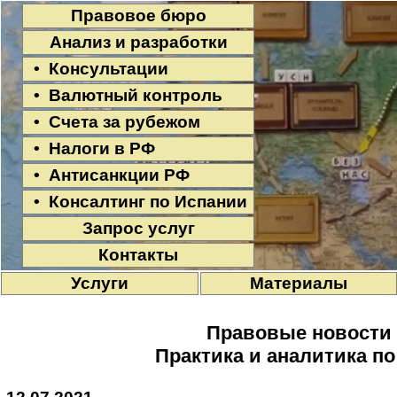
Правовое бюро
Анализ и разработки
• Консультации
• Валютный контроль
• Счета за рубежом
• Налоги в РФ
• Антисанкции РФ
• Консалтинг по Испании
Запрос услуг
Контакты
Услуги
Материалы
Правовые новости
Практика и аналитика п