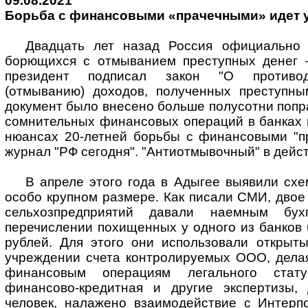
09.08.2021
Борьба с финансовыми «прачечными» идет у
Двадцать лет назад Россия официально 
борющихся с отмыванием преступных денег 
президент подписал закон "О противод
(отмыванию) доходов, полученных преступны
документ было внесено больше полусотни попра
сомнительных финансовых операций в банках 
нюансах 20-летней борьбы с финансовыми "п
журнал "РФ сегодня". "Антиотмывочный" в дейс
В апреле этого года в Адыгее выявили схе
особо крупном размере. Как писали СМИ, двое
сельхозпредприятий давали наемным бух
перечислении похищенных у одного из банков
рублей. Для этого они использовали открыт
учреждении счета контролируемых ООО, делая
финансовым операциям легального стат
финансово-кредитная и другие экспертизы,
человек, налажено взаимодействие с Интерп