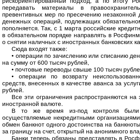
рискориентированный подход, а по итогу Р
передавать материалы в правоохраните
превентивных мер по пресечению незаконной 
денежных операций, подлежащих обязательном
пополняется. Так, с 1 марта российские креди
в обязательном порядке направлять в Росфин
о снятии наличных с иностранных банковских ка
Сюда входят также:
• операции по зачислению или списанию ден
на сумму от 600 тысяч рублей,
• почтовые переводы свыше 100 тысяч рубле
• операции по возврату неиспользованн
средств, внесенных в качестве аванса за услуг
рублей.
Все эти ограничения распространяются на
иностранной валюте.
В то же время из-под контроля были
осуществляемые некредитными организациями 
обмен банкнот одного достоинства на банкноты
за границу на счет, открытый на анонимного вл
Банки теперь обязаны представлять в Рос