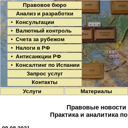
Правовое бюро
Анализ и разработки
• Консультации
• Валютный контроль
• Счета за рубежом
• Налоги в РФ
• Антисанкции РФ
• Консалтинг по Испании
Запрос услуг
Контакты
Услуги
Материалы
Правовые новости
Практика и аналитика п