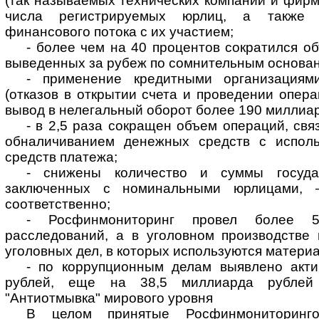
(так называемых технических компаний и фирм
числа регистрируемых юрлиц, а также 
финансового потока с их участием;
- более чем на 40 процентов сократился о
выведенных за рубеж по сомнительным основа
- применение кредитными организациям
(отказов в открытии счета и проведении опера
вывод в нелегальный оборот более 190 миллиар
- в 2,5 раза сокращен объем операций, св
обналичиванием денежных средств с исполь
средств платежа;
- снижены количество и суммы государ
заключенных с номинальными юрлицами,
соответственно;
- Росфинмониторинг провел более 
расследований, а в уголовном производстве 
уголовных дел, в которых используются матери
- по коррупционным делам выявлено акт
рублей, еще на 38,5 миллиарда рублей 
"Антиотмывка" мирового уровня
В целом принятые Росфинмониторинг