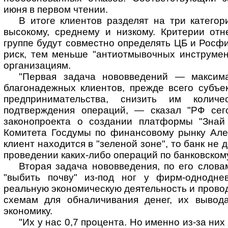
июня в первом чтении.
В итоге клиентов разделят на три катего
высокому, среднему и низкому. Критерии отн
группе будут совместно определять ЦБ и Росф
риск, тем меньше "антиотмывочных инструмен
организациям.
"Первая задача нововведений — максима
благонадежных клиентов, прежде всего субъе
предпринимательства, снизить им количе
подтверждения операций, — сказал "РФ сег
законопроекта о создании платформы "Знай 
Комитета Госдумы по финансовому рынку Але
клиент находится в "зеленой зоне", то банк не 
проведении каких-либо операций по банковскому
Вторая задача нововведения, по его словам
"выбить почву" из-под ног у фирм-однодне
реальную экономическую деятельность и прово
схемам для обналичивания денег, их вывод
экономику.
"Их у нас 0,7 процента. Но именно из-за них