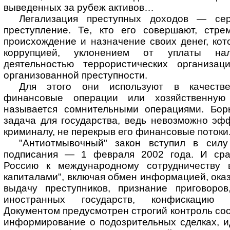
выведенных за рубеж активов…
Легализация преступных доходов — сер
преступление. Те, кто его совершают, стре
происхождение и назначение своих денег, ко
коррупцией, уклонением от уплаты нало
деятельностью террористических организа
организованной преступности.
Для этого они используют в качеств
финансовые операции или хозяйственную 
называется сомнительными операциями. Бо
задача для государства, ведь невозможно эф
криминалу, не перекрыв его финансовые потоки
"Антиотмывочный" закон вступил в силу
подписания — 1 февраля 2002 года. И сра
Россию к международному сотрудничеству 
капиталами", включая обмен информацией, ока
выдачу преступников, признание приговоро
иностранных государств, конфискацию 
Документом предусмотрен строгий контроль соо
информирование о подозрительных сделках, и