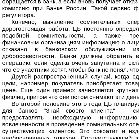
обращается в банк, а если вновь получает отк
комиссию при Банке России. Такой сервис ф
регулятора.
Конечно, выявление сомнительных о
дорогостоящая работа. ЦБ постоянно определ
подобной сомнительности, а также пред
финансовым организациям информацию о лица
отказано в банковском обслуживании и
добросовестности. Банки должны обратить 
операцию, если сделка очень запутанна и скл
что ее участники хотят, чтобы банк не понял, что
Другой распространенный случай, когда с
цели, например покупатель приобретает тов
цене. Еще один пример: зачисляется крупная
физлиц, притом что они потом снимают эти ден
Во второй половине этого года ЦБ планиру
для банков "Знай своего клиента" — сис
предоставлять необходимую информац
вовлеченности в проведение сомнительных оп
существующих клиентов. Это сократит и изд
необоснованных отказов. Соответствующий з