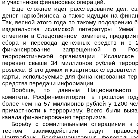
и участников финансовых операций.
Еще сложнее идет расследование дел, с
денег наркобизнеса, а также идущих на фина
Так, весной этого года по такому подозрению 
издательства исламской литературы "Умма"
отметили в Следственном комитете, предприя
сбора и перевода денежных средств и с 2
финансирование запрещенной в Рос
террористической организации "Исламское 
перевел свыше 34 миллионов рублей террор
розыске. В его домах и квартирах следователи
карты, используемые для финансирования тер
средства передачи информации.
Вообще, по данным Национального ан
комитета, Росфинмониторинг в прошлом год
более чем на 57 миллионов рублей у 1200 че
причастности к терроризму. Всего были выя
канала финансирования терроризма.
Борьбу с сомнительными операциями в 
тесном взаимодействии ведут правоохр
Центробанк, Росфинмониторинг, Федеральна