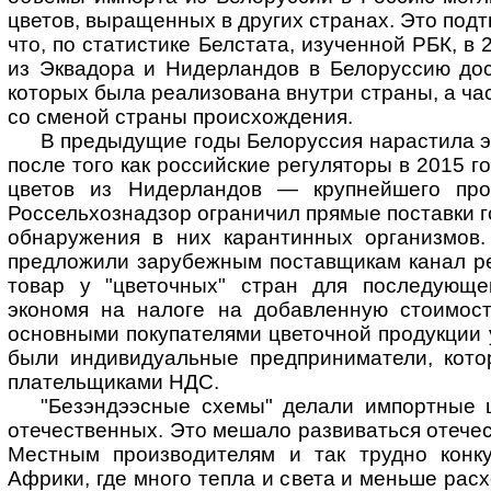
цветов, выращенных в других странах. Это под
что, по статистике Белстата, изученной РБК, в 
из Эквадора и Нидерландов в Белоруссию дос
которых была реализована внутри страны, а ча
со сменой страны происхождения.
В предыдущие годы Белоруссия нарастила эк
после того как российские регуляторы в 2015 го
цветов из Нидерландов — крупнейшего про
Россельхознадзор ограничил прямые поставки г
обнаружения в них карантинных организмов.
предложили зарубежным поставщикам канал ре
товар у "цветочных" стран для последующе
экономя на налоге на добавленную стоимост
основными покупателями цветочной продукции 
были индивидуальные предприниматели, кото
плательщиками НДС.
"Безэндээсные схемы" делали импортные
отечественных. Это мешало развиваться отечес
Местным производителям и так трудно конк
Африки, где много тепла и света и меньше рас