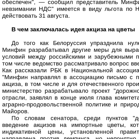
обеспечен", — сообщил представитель Минф
невзимании НДС" имеется в виду льгота по Н
действовать 31 августа.
В чем заключалась идея акциза на цветы
До того как Белоруссия упразднила нул
Минфин разрабатывал другие меры для выра
условий между российскими и зарубежными п
том числе ведомство рассматривало вопрос вве
Как рассказали РБК в Национальной ассоциа
"Минфин направлял в ассоциацию письмо с 
акциза, в том числе и для отечественного прои
министерство разрабатывало проект "дорожно
отрасли, заявлял в конце июля глава комите
аграрно-продовольственной политике и приро
Майоров.
По словам сенатора, среди пунктов "
введение акцизов на импортные цветы, ко
индикативной цены, установленной прави
направлена против демпинга, но непонятно,