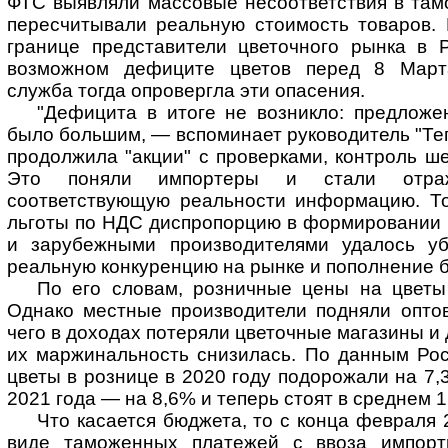
ФТС выявляли массовые несоответствия в там
пересчитывали реальную стоимость товаров. 
границе представители цветочного рынка в 
возможном дефиците цветов перед 8 Март
служба тогда опровергла эти опасения.
"Дефицита в итоге не возникло: предложе
было большим, — вспоминает руководитель "Те
продолжила "акции" с проверками, контроль ше
Это поняли импортеры и стали отраж
соответствующую реальности информацию. Т
льготы по НДС диспропорцию в формировании 
и зарубежными производителями удалось уб
реальную конкуренцию на рынке и пополнение 
По его словам, розничные цены на цветы
Однако местные производители подняли оптов
чего в доходах потеряли цветочные магазины и
их маржинальность снизилась. По данным Рос
цветы в рознице в 2020 году подорожали на 7,3
2021 года — на 8,6% и теперь стоят в среднем 12
Что касается бюджета, то с конца февраля 
виде таможенных платежей с ввоза импортн