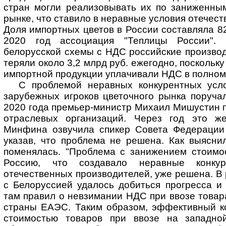
стран могли реализовывать их по заниженны
рынке, что ставило в неравные условия отечес
Доля импортных цветов в России составляла 8
2020 год ассоциация "Теплицы России". 
белорусской схемы с НДС российские производ
теряли около 3,2 млрд руб. ежегодно, поскольку
импортной продукции уплачивали НДС в полном
С проблемой неравных конкурентных усл
зарубежных игроков цветочного рынка поруча
2020 года премьер-министр Михаил Мишустин 
отраслевых организаций. Через год это ж
Минфина озвучила спикер Совета Федерации
указав, что проблема не решена. Как выясни
поменялась. "Проблема с занижением стоимос
Россию, что создавало неравные конку
отечественных производителей, уже решена. В 
с Белоруссией удалось добиться прогресса и
там правил о невзимании НДС при ввозе товара
страны ЕАЭС. Таким образом, эффективный к
стоимостью товаров при ввозе на западно