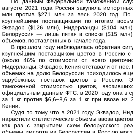
По данным Федеральной таможенной слу
августе 2021 года Россия закупила импортны
млн против $271 млн за весь 2020 год. По
крупнейшими поставщиками по итогам восьм
Эквадор ($126 млн), Нидерланды ($104 млн)
Белоруссия — лишь пятая в списке ($15 млн)
объемов, поставленных в начале года.
В прошлом году наблюдалась обратная сит
крупнейшим поставщиком цветов в Россию с
(около 46% по стоимости от всего цветочн
Нидерланды, Эквадор, Кения отставали от нее.
объемах на долю Белоруссии приходилось ещ
зарубежных поставок цветов в Россию. Э
таможенной стоимостью цветов, ввозивших
официальным данным ФТС, в 2020 году она в с
за 1 кг против $6,6–8,6 за 1 кг при ввозе из
Кении.
Судя по тому что в 2021 году Эквадор, Ни
нарастили статистические объемы ввоза цветов
как раз с закрытием схем белорусского реэ
объемы импорта из Белоруссии в Россию могл