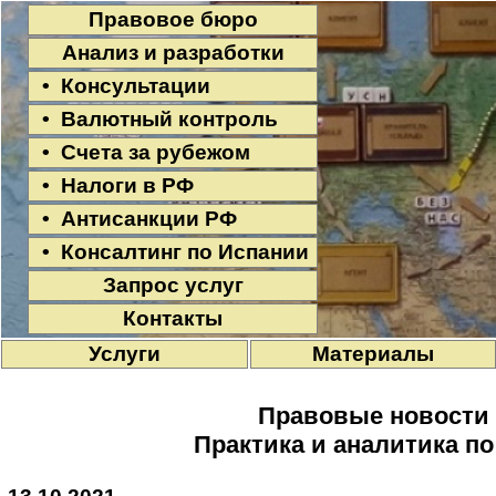
Правовое бюро
Анализ и разработки
• Консультации
• Валютный контроль
• Счета за рубежом
• Налоги в РФ
• Антисанкции РФ
• Консалтинг по Испании
Запрос услуг
Контакты
Услуги
Материалы
Правовые новости
Практика и аналитика п