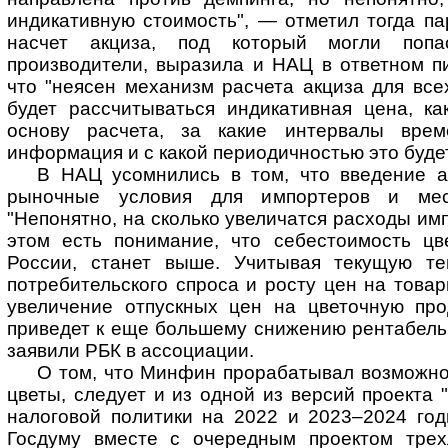
индикативную стоимость", — отметил тогда п
насчет акциза, под который могли попа
производители, выразила и НАЦ в ответном п
что "неясен механизм расчета акциза для всех
будет рассчитываться индикативная цена, ка
основу расчета, за какие интервалы врем
информация и с какой периодичностью это буде
В НАЦ усомнились в том, что введение а
рыночные условия для импортеров и мест
"Непонятно, на сколько увеличатся расходы им
этом есть понимание, что себестоимость цве
России, станет выше. Учитывая текущую т
потребительского спроса и росту цен на това
увеличение отпускных цен на цветочную про
приведет к еще большему снижению рентабель
заявили РБК в ассоциации.
О том, что Минфин прорабатывал возможно
цветы, следует и из одной из версий проекта
налоговой политики на 2022 и 2023–2024 год
Госдуму вместе с очередным проектом трех