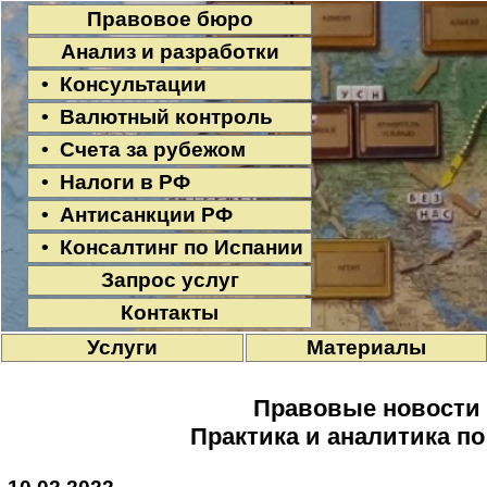
Правовое бюро
Анализ и разработки
• Консультации
• Валютный контроль
• Счета за рубежом
• Налоги в РФ
• Антисанкции РФ
• Консалтинг по Испании
Запрос услуг
Контакты
Услуги
Материалы
Правовые новости
Практика и аналитика п