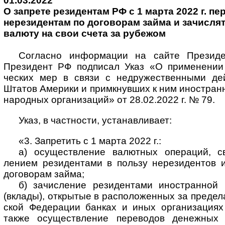
01.03.2022
О запрете резидентам РФ с 1 марта 2022 г. пер
нере­зи­дентам по дого­ворам займа и зачис­ля
валюту на свои счета за рубежом
Согласно информации на сайте Президен
Прези­дент РФ под­писал Указ «О при­ме­не­нии
ческих мер в связи с недру­жест­вен­ными де
Штатов Аме­рики и примк­нувших к ним ино­стран­
народ­ных орга­ни­заций» от 28.02.2022 г. № 79.
Указ, в частности, устанавливает:
«3. Запретить с 1 марта 2022 г.:
а) осуществление валютных операций, св
лением рези­дентами в пользу не­ре­зи­ден­тов 
договорам займа;
б) зачисление резидентами иностранной
(вклады), откры­тые в рас­поло­жен­ных за преде­
ской Феде­рации банках и иных орга­ни­зациях
также осущест­вление пере­водов денеж­ных 