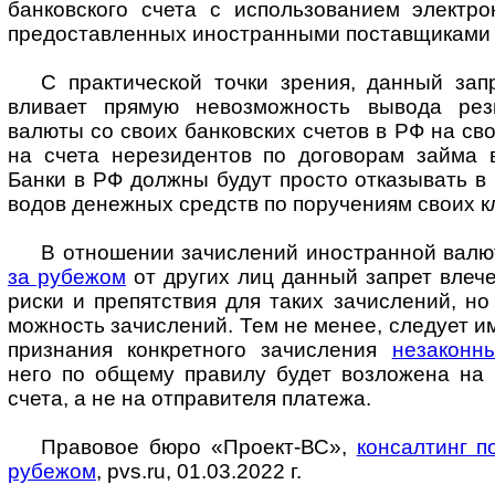
банков­ского счета с исполь­зованием элект­р
предо­став­ленных ино­стран­ными постав­щиками 
С практической точки зрения, данный запр
вливает прямую невоз­можность вывода рези­
валюты со своих банков­ских счетов в РФ на св
на счета нере­зи­дентов по дого­ворам займа 
Банки в РФ должны будут просто отка­зывать в 
водов дене­жных средств по пору­чениям своих к
В отношении зачислений иностранной вал
за рубежом
от других лиц данный запрет влече
риски и препят­ствия для таких зачис­лений, но
можность зачис­лений. Тем не менее, следует им
при­зна­ния конк­ретного зачисления
незаконн
него по общему правилу будет воз­ложена на
счета, а не на отпра­вителя платежа.
Правовое бюро «Проект-ВС»,
консалтинг п
рубежом
, pvs.ru, 01.03.2022 г.