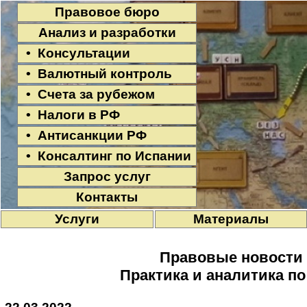
Правовое бюро
Анализ и разработки
• Консультации
• Валютный контроль
• Счета за рубежом
• Налоги в РФ
• Антисанкции РФ
• Консалтинг по Испании
Запрос услуг
Контакты
Услуги
Материалы
Правовые новости
Практика и аналитика п