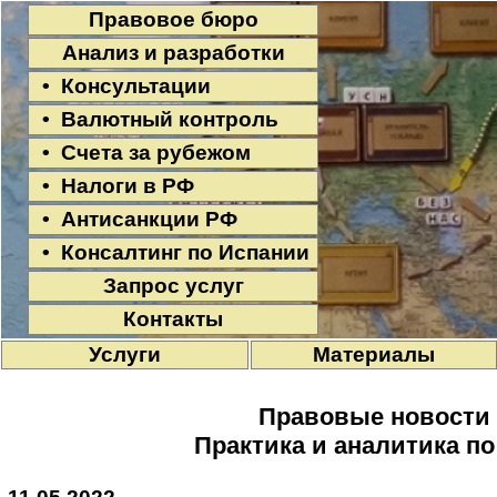
Правовое бюро
Анализ и разработки
• Консультации
• Валютный контроль
• Счета за рубежом
• Налоги в РФ
• Антисанкции РФ
• Консалтинг по Испании
Запрос услуг
Контакты
Услуги
Материалы
Правовые новости
Практика и аналитика п