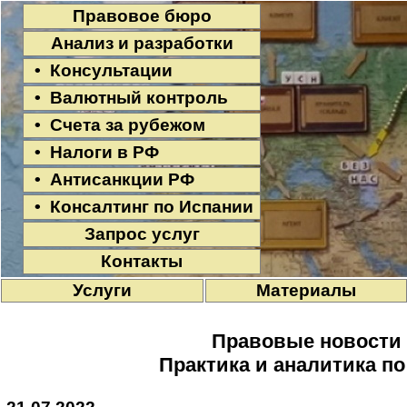
Правовое бюро
Анализ и разработки
• Консультации
• Валютный контроль
• Счета за рубежом
• Налоги в РФ
• Антисанкции РФ
• Консалтинг по Испании
Запрос услуг
Контакты
Услуги
Материалы
Правовые новости
Практика и аналитика п