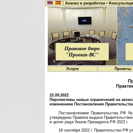
Анализ и разработки
•
Консультац
Правовое бюро
"Проект-ВС"
Услуги
Проекты
Пр
Практик
22.09.2022
Перспективы но­вых ог­ра­ни­че­ний на за­чис­л
из­ме­не­ни­ем По­ста­нов­ле­ния Пра­ви­тель­ст
Постановлением Правительства РФ № 2
утвер­ждены Правила выдачи Прави­тель­ст­вен
в целях ряда Указов Прези­дента РФ 2022 г.
19 сентября 2022 г. Правительство РФ ут