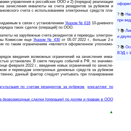
вами управ­ления в рос­сий­ских ООО и 2) (порядка) реали­зации
оформл
 на зачис­ления инва­люты на счета рези­ден­тов за рубе­жом и
н­ков­ского счета с исполь­зо­ва­нием элект­рон­ных средств пла­
? 📚
На
при ве
даемым в связи с уста­нов­ле­нием
Указом № 618
10-днев­ного
порядка таких сде­лок (опе­раций) по ООО.
? 📚
Ли
алюты на зару­беж­ные счета рези­дентов и пере­воды элект­рон­
и двуя
ены Комис­сии еще
Указом № 430
от 05.07.2022 г., больше 2-х
 по таким огра­ни­че­ниям «явля­ется оформ­лен­ное упол­но­мо­
? 📚
Ос
ВЭД с 
док введе­ния воз­мож­ных огра­ни­чений на зачис­ления инва­
­тью уста­нов­лен. В свете теку­щих собы­тий в РФ, по зна­чи­мо­
нце фев­раля 2022 г., введе­ние новых огра­ни­чений по зачис­ле­
­жом и пере­водам элект­рон­ных денеж­ных средств за рубе­жом
ст­венно, дан­ный фактор сле­дует учи­ты­вать при плани­ро­вании
нсультация по счетам резидентов за рубежом
,
консалтинг по
 без­воз­мезд­ные сдел­ки (опе­ра­ции) по до­лям и пра­вам в ООО
▲