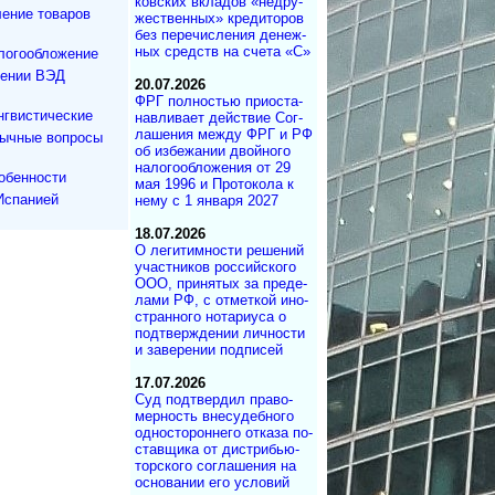
ков­ских вкла­дов «не­дру­
ение товаров
же­ст­вен­ных» кре­ди­то­ров
без пе­ре­чис­ле­ния де­не­ж­
ных средств на сче­та «С»
логообложение
дении ВЭД
20.07.2026
ФРГ полностью при­ос­та­
нгвистические
на­в­ли­ва­ет дей­ст­вие Со­г­
ла­ше­ния меж­ду ФРГ и РФ
зычные вопросы
об из­бе­жа­нии двой­но­го
на­ло­го­об­ло­же­ния от 29
обенности
мая 1996 и Про­то­ко­ла к
Испанией
нему с 1 ян­ва­ря 2027
18.07.2026
О легитимности ре­ше­ний
участ­ни­ков рос­сий­ско­го
ООО, при­ня­тых за пре­де­
ла­ми РФ, с от­мет­кой ино­
ст­ран­но­го но­та­ри­у­са о
под­т­вер­ж­де­нии лич­но­с­ти
и за­ве­ре­нии под­писей
17.07.2026
Суд под­твер­дил пра­во­
мер­ность вне­су­деб­ного
од­но­сто­рон­не­го от­ка­за по­
с­тав­щика от дист­ри­бь­ю­
тор­с­ко­го со­г­ла­ше­ния на
ос­но­ва­нии его ус­ло­вий