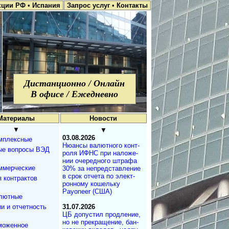
кции РФ
•
Испания
Запрос услуг
•
Контакты
Дистанционно / Онлайн
В офисе / Ежедневно
Материалы
Новости
▼
▼
03.08.2026
мплексные
Нюансы валют­но­го кон­т­
ые вопросы ВЭД
ро­ля ИФНС при на­ло­же­
нии оче­ре­д­но­го штра­фа
ммерческие
30% за не­пред­с­та­в­ле­ние
в срок от­че­та по эле­к­т­
 контрактов
рон­но­му ко­ше­ль­ку
Payoneer (США)
лютные
и и отчетность
31.07.2026
ЦБ допустил продле­ние,
но не пре­кра­ще­ние, бан­
моженное