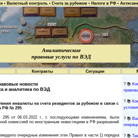
ии
•
Валютный контроль
•
Счета за рубежом
•
Налоги в РФ
•
Антисан
Аналитические
правовые услуги по ВЭД
Контракты
Ситуации
авовые новости
? 📚
Ко
а и аналитика по ВЭД
правов
? 📚
Ко
е­ния ин­ва­лю­ты на сче­та ре­зи­ден­тов за ру­бе­жом в свя­зи с
условия
­ва РФ № 295
95 от 06.03.2022 г., с последующими измене­ниями, были
? 📚
Ва
­ной комис­сией по ино­стран­ным инвес­тициям в РФ разре­шений
операци
вердило очеред­ные изме­нения этих Правил в части 1) порядка
? 📚
Та