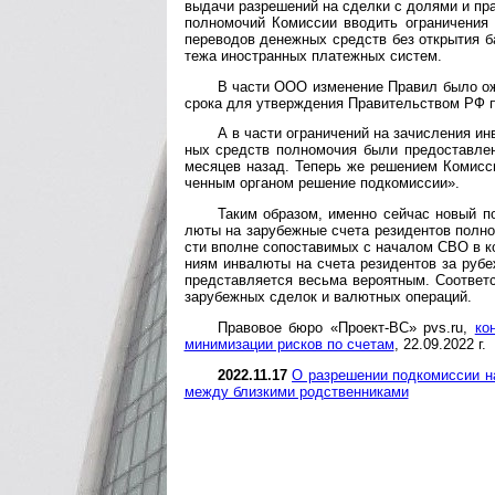
выдачи разре­шений на сделки с долями и пра­
полно­мочий Комис­сии вводить огра­ни­чения
пере­водов денеж­ных средств без отк­ры­тия ба
тежа ино­стран­ных пла­тежных систем.
В части ООО изменение Правил было ожи
срока для утвер­ж­дения Прави­тель­ст­вом РФ 
А в части ограничений на зачисления инв
ных средств полно­мочия были предо­став­л
меся­цев назад. Теперь же реше­нием Комис­сии
чен­ным орга­ном реше­ние под­ко­миссии».
Таким образом, именно сейчас новый поря
люты на зару­бежные счета рези­ден­тов полнос
сти вполне сопос­та­вимых с нача­лом СВО в ко
ниям инва­люты на счета рези­ден­тов за рубе
пред­став­ля­ется весьма веро­ятным. Соот­вет­
зару­беж­ных сде­лок и валют­ных опе­раций.
Правовое бюро «Проект-ВС» pvs.ru,
ко
минимизации рисков по счетам
, 22.09.2022 г.
2022.11.17
О разрешении под­ко­мис­сии на
меж­ду близ­ки­ми род­ст­вен­ни­ками