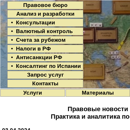
Правовое бюро
Анализ и разработки
• Консультации
• Валютный контроль
• Счета за рубежом
• Налоги в РФ
• Антисанкции РФ
• Консалтинг по Испании
Запрос услуг
Контакты
Услуги
Материалы
Правовые новости
Практика и аналитика п