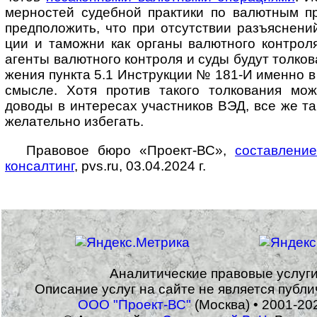
мер­ностей судеб­ной прак­тики по валют­ным п
предпо­ложить, что при отсут­ствии разъяс­нени
ции и таможни как органы валют­ного конт­роля,
агенты валют­ного конт­роля и суды будут тол­ко­
жения пун­кта 5.1 Инст­рук­ции № 181-И именно в
смысле. Хотя против такого толко­вания мож
доводы в инте­ресах участ­ников ВЭД, все же та
жела­тельно избе­гать.
Правовое бюро «Проект-ВС»,
состав­ление 
кон­сал­тинг
, pvs.ru, 03.04.2024 г.
Аналитические правовые услуг
Описание услуг на сайте не является публ
ООО "Проект-ВС"
(Москва) • 2001-20