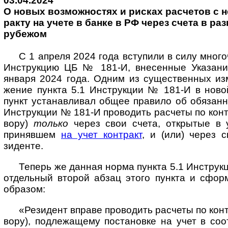
03.04.2024
О новых воз­мож­нос­тях и рис­ках рас­че­тов с не
рак­ту на уче­те в бан­ке в РФ че­рез сче­та в ра
ру­бе­жом
С 1 апреля 2024 года вступили в силу многоч
Инст­рук­цию ЦБ № 181-И, внесен­ные Указа­
января 2024 года. Одним из сущест­вен­ных изм
жение пун­кта 5.1 Инст­рук­ции № 181-И в ново
пункт уста­нав­ливал общее пра­вило об обязан­
Инст­рук­ции № 181-И прово­дить рас­четы по кон­т­
вору)
только
через свои счета, откры­тые в у
приняв­шем
на учет конт­ракт
, и (или) через с
зиденте.
Теперь же данная норма пункта 5.1 Инструк
отдель­ный вто­рой абзац этого пун­кта и сфор
образом:
«Резидент вправе проводить расчеты по контр
вору), подлежа­щему поста­новке на учет в соот­