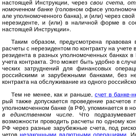
насто­ящей Инст­рук­ции, через
свои счета, от
номо­чен­ном банке
(голов­ном офисе упол­номо­ч
але уполно­мо­чен­ного банка), и (или) через свой 
нере­зиде­нте, и (или) в налич­ной форме в соо
насто­ящей Инст­рук­ции».
Таким образом, предусмотрена правовая в
рас­четы с нерези­ден­том по конт­ракту на учете
рези­дента в раз­ных уполно­мо­чен­ных бан­ках в
учета конт­ракта. Это может быть удобно в случ
ческих затруд­нений для финан­совых опера­ц
россий­скими и зарубеж­ными бан­ками, без не
конт­ракта на обслу­жива­ние из одного рос­сий­ск
Тем не менее, как и раньше,
счет в банке-­н
рый также допу­ска­ется прове­дение рас­че­тов 
упол­номо­чен­ном банке (в РФ), упоми­нается в но
в един­ствен­ном числе
. Что подра­зуме­вает
возмож­ности прово­дить рас­четы по одному кон
РФ через раз­ные зару­беж­ные счета, под рис­к
четов
неза­кон­ными валют­ными опера­циями
. И