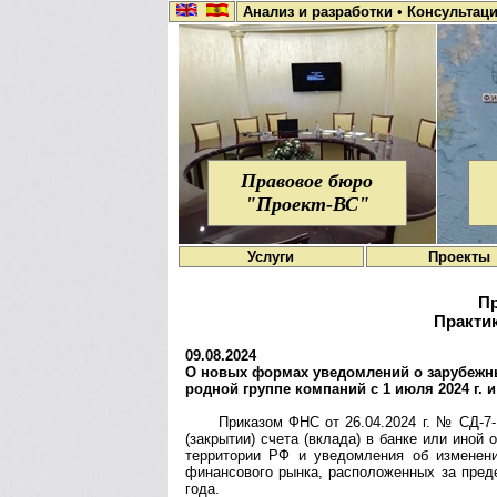
Анализ и разработки
•
Консультац
Правовое бюро
"Проект-ВС"
Услуги
Проекты
Пр
Практик
09.08.2024
О новых формах уве­до­м­ле­ний о за­ру­беж­ных
род­ной груп­пе ком­па­ний c 1 июля 2024 г. и
Приказом ФНС от 26.04.2024 г. № СД-7-
(закры­тии) счета (вклада) в банке или иной 
терри­тории РФ и уве­дом­ления об изме­нен
финан­сового рынка, распо­ложен­ных за пред
года.