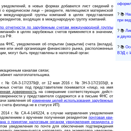
оформл
ведомлений, в новых формах доба­вился лист све­дений о
ий о юриди­ческом лице – рези­денте, являю­щемся материн­ской
? 📚
На
м между­народ­ной группы ком­паний в целях пред­став­ления
ре­зи­ден­тов, входя­щих в между­народ­ную группу ком­паний.
при ве
по отчетности по зарубежным счетам международной группы
? 📚
Ли
омпаний» в целях зарубежных счетов применяется в значении,
кса РФ.
и двуя
а ФНС, уведом­ления об откры­тии (закры­тии) счета (вклада),
? 📚
Ос
нке или иной орга­низа­ции финан­сового рынка, распо­ложен­ных
ВЭД с 
ции, могут быть пред­став­лены в нало­го­вый орган:
икационным кана­лам связи;
бинет налого­пла­тель­щика.
г. № ОА-3-17/2379@, от 12 мая 2016 г. № ЗН-3-17/2103@, в
ж­ных сче­тах под пред­ста­ви­те­лем пони­мается «лицо, на имя
рен­ная дове­рен­ность
на совер­шение соот­ветст­вующих дейст­
ове­рен­ности у пред­ста­ви­теля содер­жится и в письме ФНС от
дачи заяв­ления об
изме­не­нии целей исполь­зова­ния зару­беж­ных
 счета физ­лица не в ста­тусе ИП).
14 г. № СА-4-14/6224, в слу­чае направ­ле­ния уве­дом­ле­ния
­дом­ле­нием о вру­чении полу­чен­ная рези­ден­том
поч­то­вая кви­
ана о при­ня­тии нало­го­вым орга­ном уве­дом­ле­ния рези­дента о
­том уве­дом­ле­ния по почте для обе­спе­чения подт­верж­де­ния
и­денту реко­менду­ется направ­лять
два экземп­ляра уве­дом­ле­