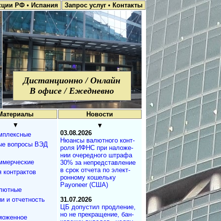
кции РФ
•
Испания
Запрос услуг
•
Контакты
Дистанционно / Онлайн
В офисе / Ежедневно
Материалы
Новости
▼
▼
03.08.2026
мплексные
Нюансы валют­но­го кон­т­
ые вопросы ВЭД
ро­ля ИФНС при на­ло­же­
нии оче­ре­д­но­го штра­фа
ммерческие
30% за не­пред­с­та­в­ле­ние
в срок от­че­та по эле­к­т­
 контрактов
рон­но­му ко­ше­ль­ку
Payoneer (США)
лютные
и и отчетность
31.07.2026
ЦБ допустил продле­ние,
но не пре­кра­ще­ние, бан­
моженное