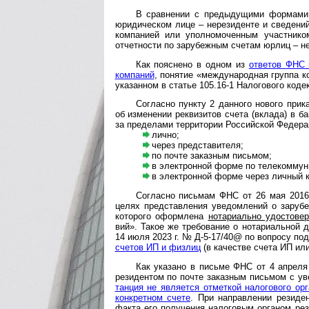
В сравнении с предыдущими формами у
юриди­чес­ком лице – нере­зи­денте и све­ден
компа­нией или уполно­мочен­ным участ­нико
отчет­ности по зару­беж­ным сче­там юрлиц – не
Как пояснено в одном из
ответов ФНС 
компаний
, понятие «международная группа к
указанном в статье 105.16-1 Налогового коде
Согласно пункту 2 данного нового приказ
об изме­нении рекви­зитов счета (вклада) в ба
за преде­лами терри­тории Рос­сий­ской Феде­ра
лично;
через представителя;
по почте заказным письмом;
в электронной форме по телекоммун
в электронной форме через личный ка
Согласно письмам ФНС от 26 мая 2016 
целях пред­став­ления уве­дом­лений о зару­бе
кото­рого оформ­лена
нота­риа­льно удосто­ве­
вий». Такое же требо­вание о нота­риаль­ной д
14 июля 2023 г. № Д-5-17/40@ по воп­росу по
сче­тов ИП и физ­лиц
(в каче­стве счета ИП или
Как указано в письме ФНС от 4 апреля 20
рези­ден­том по почте заказ­ным пись­мом с уве
тан­ция не явля­ется отмет­кой нало­го­вого орг
кон­крет­ном счете
. При направ­лении рези­ден
факта его полу­чения нало­говым орга­ном рез