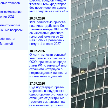
ков­ских вкла­дов «не­дру­
ение товаров
же­ст­вен­ных» кре­ди­то­ров
без пе­ре­чис­ле­ния де­не­ж­
ных средств на сче­та «С»
логообложение
дении ВЭД
20.07.2026
ФРГ полностью при­ос­та­
нгвистические
на­в­ли­ва­ет дей­ст­вие Со­г­
ла­ше­ния меж­ду ФРГ и РФ
зычные вопросы
об из­бе­жа­нии двой­но­го
на­ло­го­об­ло­же­ния от 29
обенности
мая 1996 и Про­то­ко­ла к
Испанией
нему с 1 ян­ва­ря 2027
18.07.2026
О легитимности ре­ше­ний
участ­ни­ков рос­сий­ско­го
ООО, при­ня­тых за пре­де­
ла­ми РФ, с от­мет­кой ино­
ст­ран­но­го но­та­ри­у­са о
под­т­вер­ж­де­нии лич­но­с­ти
и за­ве­ре­нии под­писей
17.07.2026
Суд под­твер­дил пра­во­
мер­ность вне­су­деб­ного
од­но­сто­рон­не­го от­ка­за по­
с­тав­щика от дист­ри­бь­ю­
тор­с­ко­го со­г­ла­ше­ния на
ос­но­ва­нии его ус­ло­вий