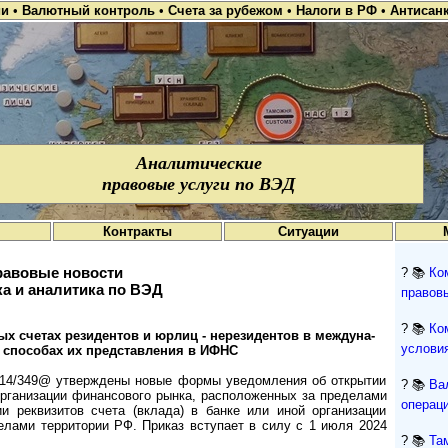
ии
•
Валютный контроль
•
Счета за рубежом
•
Налоги в РФ
•
Антисан
Аналитические
правовые услуги по ВЭД
Контракты
Ситуации
авовые новости
? 📚
Ко
а и аналитика по ВЭД
правов
? 📚
Ко
 сче­тах ре­зи­ден­тов и юр­лиц - не­ре­зи­ден­тов в меж­ду­на­
условия
 спо­со­бах их пред­став­ле­ния в ИФНС
14/349@ утверж­дены новые формы уведом­ления об откры­тии
? 📚
Ва
органи­зации финан­сового рынка, распо­ложен­ных за преде­лами
операци
ии рекви­зитов счета (вклада) в банке или иной орга­низа­ции
е­лами терри­тории РФ. При­каз всту­пает в силу с 1 июля 2024
? 📚
Та