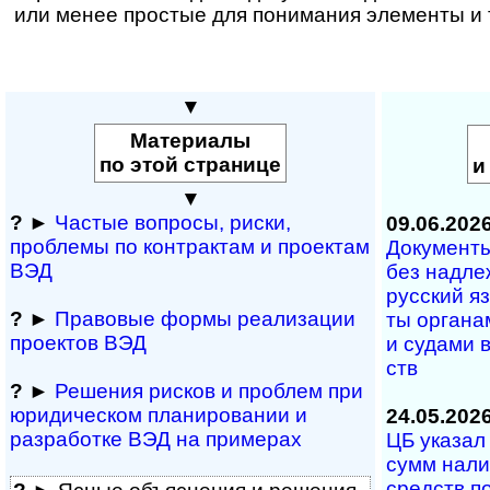
или менее простые для понимания элементы и т
▼
Материалы
по этой странице
и
▼
?
►
Частые вопросы, рис­ки,
09.06.202
проблемы по конт­рактам и проектам
Документы 
ВЭД
без над­ле­
рус­ский я
?
►
Правовые формы реализации
ты ор­га­на­
проектов ВЭД
и су­да­ми в
ств
?
►
Решения рисков и про­блем при
юридичес­ком планирова­нии и
24.05.202
разра­ботке ВЭД на примерах
ЦБ указал 
сумм на­ли
средств по