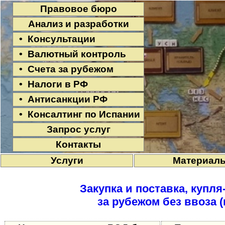
Правовое бюро
Анализ и разработки
• Консультации
• Валютный контроль
• Счета за рубежом
• Налоги в РФ
• Антисанкции РФ
• Консалтинг по Испании
Запрос услуг
Контакты
Услуги
Материал
Закупка и поставка, купл
за рубежом без ввоза 