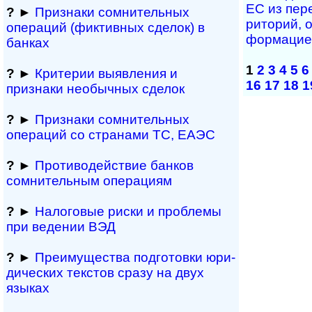
ЕС из пе­ре
?
►
Признаки сомнитель­ных
ри­то­рий, 
операций (фиктивных сделок) в
фор­ма­ци­
банках
1
2
3
4
5
6
?
►
Критерии выявления и
16
17
18
1
признаки необычных сделок
?
►
Признаки сомнитель­ных
операций со странами ТС, ЕАЭС
?
►
Противодействие банков
сомнительным операциям
?
►
Налоговые риски и проблемы
при ведении ВЭД
?
►
Преимущества под­гото­вки юри­
ди­чес­ких тек­с­тов сразу на двух
языках