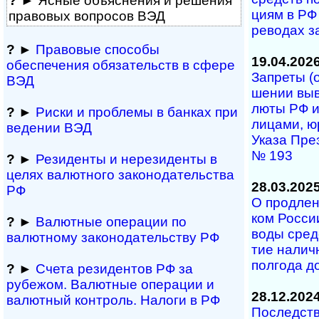
?
► Ясные объяснения и решения
ци­ям в РФ 
правовых вопросов ВЭД
ре­во­дах з
?
►
Правовые способы
19.04.202
обеспечения обяза­тельств в сфере
Запреты (ос
ВЭД
ше­нии вы­в
лю­ты РФ и 
?
►
Риски и проблемы в банках при
ли­ца­ми, ю
ведении ВЭД
Ука­за Пре­
№ 193
?
►
Резиденты и не­ре­зи­ден­ты в
целях валютного за­ко­но­да­тель­ст­ва
28.03.202
РФ
О продлени
ком Рос­сии
?
►
Валютные операции по
во­ды сред
валютному за­ко­но­да­тель­ст­ву РФ
тие на­лич
пол­го­да д
?
►
Счета резидентов РФ за
рубежом. Валютные операции и
28.12.202
валютный контроль. Налоги в РФ
Последстви