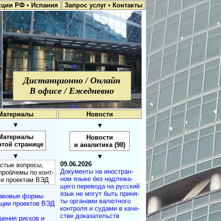
кции РФ
•
Испания
Запрос услуг
•
Контакты
Дистанционно / Онлайн
В офисе / Ежедневно
Материалы
Новости
▼
▼
Материалы
Новости
этой странице
и аналитика (98)
▼
▼
09.06.2026
тые вопросы,
Документы на ино­ст­ран­
 проблемы по конт­
ном язы­ке без над­ле­жа­
 и проектам ВЭД
ще­го пе­ре­во­да на рус­ский
язык не мо­гут быть при­ня­
авовые формы
ты ор­га­на­ми ва­лют­но­го
ции проектов ВЭД
кон­т­ро­ля и су­да­ми в ка­че­
ст­ве до­ка­за­те­ль­ств
шения рисков и