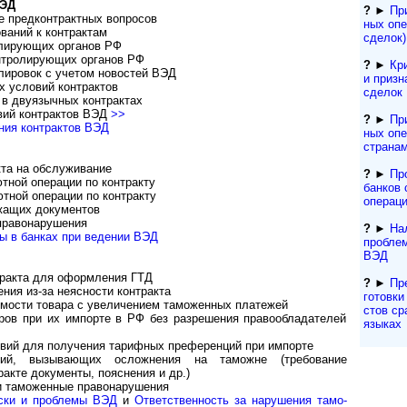
ВЭД
?
►
Пр
е предконтрактных вопросов
ных опе
ваний к контрактам
сделок)
олирующих органов РФ
нтролирующих органов РФ
?
►
Кр
лировок с учетом новостей ВЭД
и призн
х условий контрактов
сделок
 в двуязычных контрактах
вий контрактов ВЭД
>>
?
►
Пр
ния контрактов ВЭД
ных опе
страна
кта на обслуживание
?
►
Пр
ютной операции по контракту
банков
тной операции по контракту
операц
жащих документов
правонарушения
?
►
На
ы в банках при ведении ВЭД
пробле
ВЭД
тракта для оформления ГТД
?
►
Пр
ия из-за неясности контракта
гото­вки
имости товара с увеличением таможенных платежей
с­тов с
ров при их импорте в РФ без разрешения правообладателей
языках
овий для получения тарифных преференций при импорте
вий, вызывающих осложнения на таможне (требование
акте документы, пояснения и др.)
и таможенные правонарушения
ски и проблемы ВЭД
и
Ответственность за нарушения та­мо­