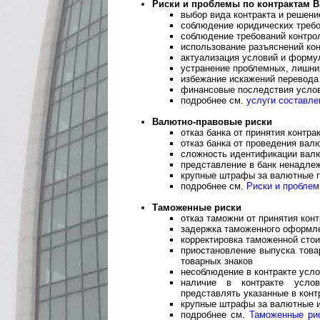
Риски и проблемы по контрактам 
выбор вида контракта и решени
соблюдение юридических требо
соблюдение требований контр
использование разъяснений ко
актуализация условий и форму
устранение проблемных, лишни
избежание искажений перевода
финансовые последствия усло
подробнее см.
услуги составле
Валютно-правовые риски
отказ банка от принятия контра
отказ банка от проведения вал
сложность идентификации валю
представление в банк ненадле
крупные штрафы за валютные 
подробнее см.
Риски и проблем
Таможенные риски
отказ таможни от принятия кон
задержка таможенного оформлен
корректировка таможенной сто
приостановление выпуска това
товарных знаков
несоблюдение в контракте усл
наличие в контракте усло
представлять указанные в контр
крупные штрафы за валютные 
подробнее см.
Таможенные ри