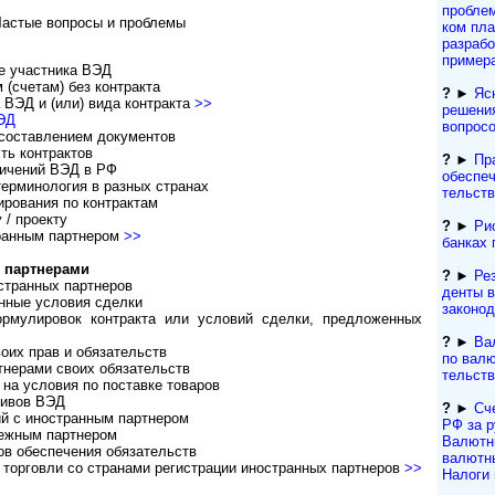
про­бле
астые вопросы и проблемы
ком пла
разра­б
пример
е участника ВЭД
 (счетам) без контракта
?
►
Яс
 ВЭД и (или) вида контракта
>>
решени
ВЭД
вопрос
составлением документов
ть контрактов
?
►
Пр
ничений ВЭД в РФ
обеспеч
терминология в разных странах
тельст
ирования по контрактам
 / проекту
?
►
Ри
транным партнером
>>
банках 
 партнерами
?
►
Рез
странных партнеров
ден­ты 
нные условия сделки
за­ко­но­
рмулировок контракта или условий сделки, предложенных
?
►
Ва
оих прав и обязательств
по валют
нерами своих обязательств
тель­ст­
на условия по поставке товаров
тивов ВЭД
?
►
Сч
й с иностранным партнером
РФ за р
бежным партнером
Валютн
ов обеспечения обязательств
валютны
 торговли со странами регистрации иностранных партнеров
>>
Налоги