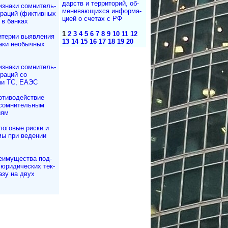
дарств и тер­ри­то­рий, об­
изнаки сомнитель­
ме­ни­ва­ю­щих­ся ин­фор­ма­
раций (фиктивных
ци­ей о сче­тах с РФ
 в банках
1
2
3
4
5
6
7
8
9
10
11
12
итерии выявления
13
14
15
16
17
18
19
20
аки необычных
изнаки сомнитель­
раций со
ми ТС, ЕАЭС
отиводействие
 сомнительным
иям
логовые риски и
мы при ведении
еимущества под­
 юри­ди­чес­ких тек­
разу на двух