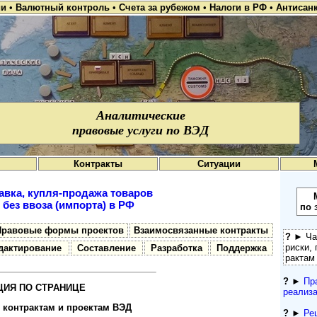
ии
•
Валютный контроль
•
Счета за рубежом
•
Налоги в РФ
•
Антисан
Аналитические
правовые услуги по ВЭД
Контракты
Ситуации
тавка, купля-продажа товаров
 без ввоза (импорта) в РФ
по 
Правовые формы проектов
Взаимосвязанные контракты
?
► Час
рис­ки,
дактирование
Составление
Разработка
Поддержка
рактам
?
►
Пр
ИЯ ПО СТРАНИЦЕ
реализа
 конт­рактам и проектам ВЭД
?
►
Ре