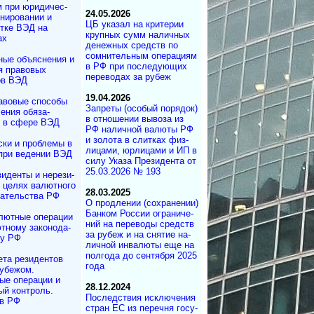
м при юридичес­
24.05.2026
нирова­нии и
ЦБ указал на кри­те­рии
отке ВЭД на
круп­ных сумм на­лич­ных
ах
де­неж­ных средств по
сом­ни­тель­ным опе­ра­ци­ям
ные объяснения и
в РФ при по­сле­ду­ю­щих
я правовых
пе­ре­во­дах за ру­беж
ов ВЭД
19.04.2026
авовые способы
Запреты (осо­бый по­ря­док)
ения обяза­
в от­но­ше­нии вы­во­за из
в в сфере ВЭД
РФ на­ли­ч­ной ва­лю­ты РФ
и зо­ло­та в сли­т­ках физ­
ски и проблемы в
ли­ца­ми, юр­ли­ца­ми и ИП в
при ведении ВЭД
си­лу Ука­за Пре­зи­де­н­та от
25.03.2026 № 193
иденты и не­ре­зи­
в целях валютного
28.03.2025
да­тель­ст­ва РФ
О продлении (со­хра­не­нии)
Бан­ком Рос­сии ог­ра­ни­че­
лютные операции
ний на пе­ре­во­ды средств
ному за­ко­но­да­
за ру­беж и на сня­тие на­
ву РФ
лич­ной ин­ва­лю­ты еще на
пол­го­да до сен­тя­б­ря 2025
ета резидентов
года
убежом.
ые операции и
28.12.2024
й контроль.
Последствия иск­лю­че­ния
 в РФ
стран ЕС из пе­ре­чня го­су­