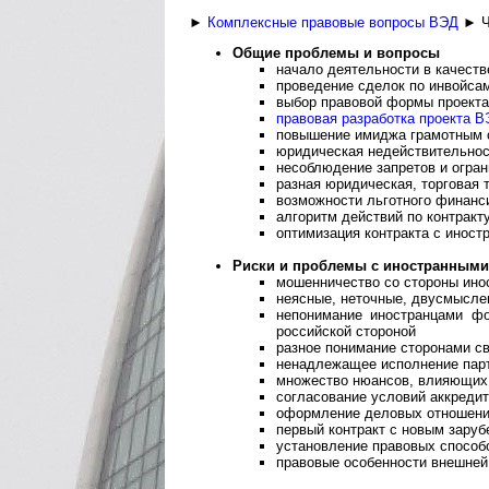
►
Комплексные правовые вопросы ВЭД
► Ч
Общие проблемы и вопросы
начало деятельности в качеств
проведение сделок по инвойсам
выбор правовой формы проекта
правовая разработка проекта 
повышение имиджа грамотным 
юридическая недействительнос
несоблюдение запретов и огра
разная юридическая, торговая 
возможности льготного финанс
алгоритм действий по контракту
оптимизация контракта с инос
Риски и проблемы с иностранными
мошенничество со стороны ино
неясные, неточные, двусмысле
непонимание иностранцами фо
российской стороной
разное понимание сторонами св
ненадлежащее исполнение парт
множество нюансов, влияющих 
согласование условий аккреди
оформление деловых отношени
первый контракт с новым зару
установление правовых способ
правовые особенности внешней