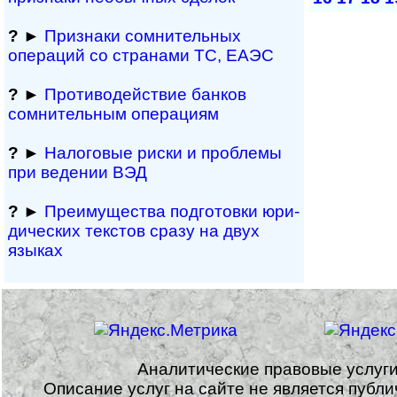
?
►
Признаки сомнитель­ных
операций со странами ТС, ЕАЭС
?
►
Противодействие банков
сомнительным операциям
?
►
Налоговые риски и проблемы
при ведении ВЭД
?
►
Преимущества под­гото­вки юри­
ди­чес­ких тек­с­тов сразу на двух
языках
Аналитические правовые услуг
Описание услуг на сайте не является публ