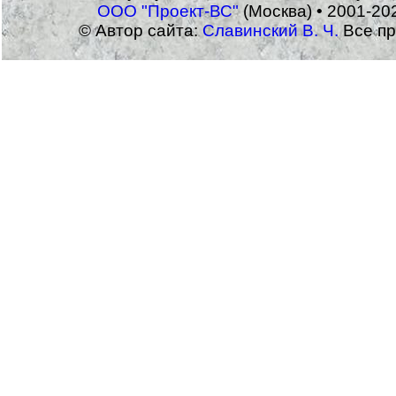
ООО "Проект-ВС"
(Москва) • 2001-20
© Автор сайта:
Славинский В. Ч.
Все пр