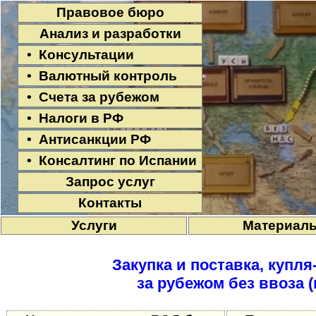
Правовое бюро
Анализ и разработки
• Консультации
• Валютный контроль
• Счета за рубежом
• Налоги в РФ
• Антисанкции РФ
• Консалтинг по Испании
Запрос услуг
Контакты
Услуги
Материал
Закупка и поставка, купл
за рубежом без ввоза 