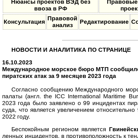
Нюансы проектов ВЭД без
Правовые
ввоза в РФ
проек
Правовой
Консультация
Редактирование
С
анализ
НОВОСТИ И АНАЛИТИКА ПО СТРАНИЦЕ
16.10.2023
Международное мор­с­кое бю­ро МТП со­об­щи­ло о
пи­ра­т­с­ких атак за 9 ме­ся­цев 2023 года
Согласно сообщению Международного морск
палаты (англ. the ICC Inter­national Mari­time 
2023 года было заяв­лено о 99 инци­ден­тах пир
суда, что явля­ется увели­чением отно­сите­льн
2022 году.
Беспокойным регионом является
Гвиней­с
ленных инци­дентов, в проти­вополож­ность к тен