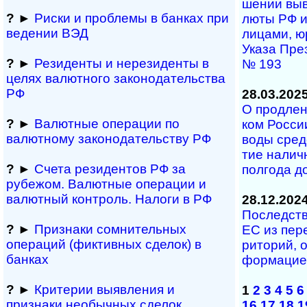
ше­нии вы­в
?
►
Риски и проблемы в банках при
лю­ты РФ и 
ведении ВЭД
ли­ца­ми, ю
Ука­за Пре­
?
►
Резиденты и не­ре­зи­ден­ты в
№ 193
целях валютного за­ко­но­да­тель­ст­ва
РФ
28.03.202
О продлени
?
►
Валютные операции по
ком Рос­сии
валютному за­ко­но­да­тель­ст­ву РФ
во­ды сред
тие на­лич
?
►
Счета резидентов РФ за
пол­го­да д
рубежом. Валютные операции и
валютный контроль. Налоги в РФ
28.12.202
Последстви
?
►
Признаки сомнитель­ных
ЕС из пе­ре
операций (фиктивных сделок) в
ри­то­рий, 
банках
фор­ма­ци­
?
►
Критерии выявления и
1
2
3
4
5
6
признаки необычных сделок
16
17
18
1