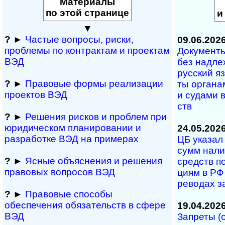
Материалы
по этой странице
и
▼
?
►
Частые вопросы, рис­ки,
09.06.202
проблемы по конт­рактам и проектам
Документы 
ВЭД
без над­ле­
рус­ский я
?
►
Правовые формы реализации
ты ор­га­на­
проектов ВЭД
и су­да­ми в
ств
?
►
Решения рисков и про­блем при
юридичес­ком планирова­нии и
24.05.202
разра­ботке ВЭД на примерах
ЦБ указал 
сумм на­ли
?
►
Ясные объяснения и решения
средств по
правовых вопросов ВЭД
ци­ям в РФ 
ре­во­дах з
?
►
Правовые способы
обеспечения обяза­тельств в сфере
19.04.202
ВЭД
Запреты (ос