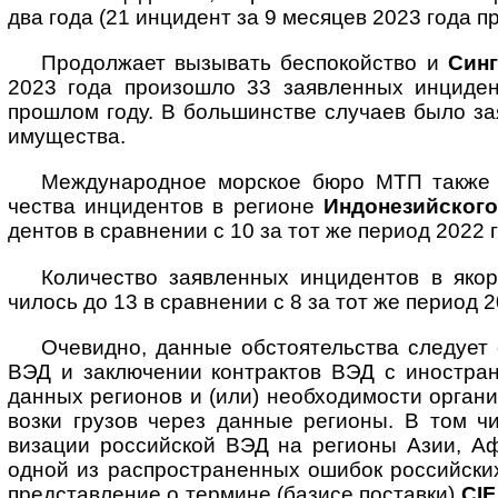
два года (21 инци­дент за 9 меся­цев 2023 года п
Продолжает вызывать беспокойство и
Синг
2023 года прои­зошло 33 заяв­ленных инци­де
прошлом году. В большин­стве слу­чаев было зая
иму­щества.
Международное морское бюро МТП также зар
чества инци­ден­тов в регионе
Индо­незий­ског
дентов в срав­нении с 10 за тот же период 2022 г
Количество заявленных инцидентов в якор
чилось до 13 в срав­нении с 8 за тот же период 2
Очевидно, данные обстоятельства следует с
ВЭД и заклю­чении конт­рактов ВЭД с иност­ра
данных реги­онов и (или) необхо­димости орган
возки грузов через данные регионы. В том ч
визации россий­ской ВЭД на реги­оны Азии, Аф
одной из распро­стра­ненных ошибок россий­ских
пред­став­ление о термине (базисе поставки)
CIF